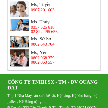
Ms, Tuyền
0907 201 603
Ms. Thủy
0337 525 618
02 822 495 656
Ms. Sở Sở
0862 643 704
Ms, Yến
0862 068 379
0862 053 557
CÔNG TY TNHH SX - TM - DV QUANG
ĐẠT
Top 1 Nhà Máy sản xuất kệ sắt, Kệ hàng, Kệ kho hàng, kệ
pallets, Kệ Hàng nặng ,...
Trụ sở : 232 Tây Thạnh, P. Tây Thạnh, TP. HCM (KCN