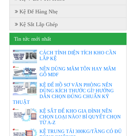
Kệ Để Hàng Nhẹ
Kệ Sắt Lắp Ghép
Tin tức mới nhất
CÁCH TÍNH DIỆN TÍCH KHO CẦN
LẮP KỆ
NÊN DÙNG MÂM TÔN HAY MÂM
GỖ MDF
KỆ ĐỂ HỒ SƠ VĂN PHÒNG NÊN
DÙNG KÍCH THƯỚC GÌ? HƯỚNG
DẪN CHỌN ĐÚNG CHUẨN KỸ
THUẬT
KỆ SẮT ĐỂ KHO GIA ĐÌNH NÊN
CHỌN LOẠI NÀO? BÍ QUYẾT CHỌN
TỪ A-Z
KỆ TRUNG TẢI 300KG/TẦNG CÓ ĐỦ