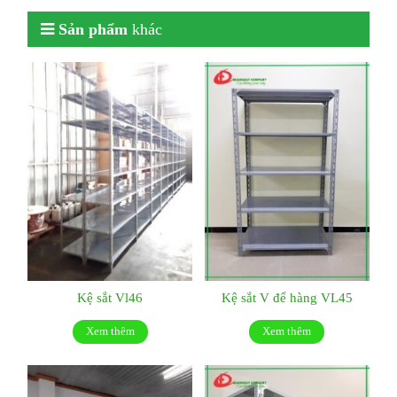
Sản phẩm
khác
Kệ sắt Vl46
Kệ sắt V để hàng VL45
Xem thêm
Xem thêm