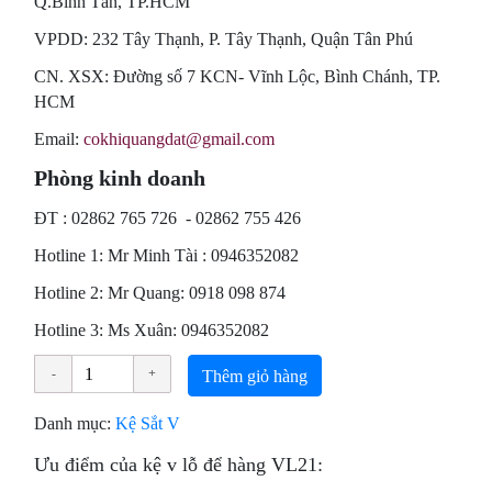
Q.Bình Tân, TP.HCM
VPDD: 232 Tây Thạnh, P. Tây Thạnh, Quận Tân Phú
CN. XSX: Đường số 7 KCN- Vĩnh Lộc, Bình Chánh, TP.
HCM
Email:
cokhiquangdat@gmail.com
Phòng kinh doanh
ÐT : 02862 765 726 - 02862 755 426
Hotline 1: Mr Minh Tài : 0946352082
Hotline 2: Mr Quang: 0918 098 874
Hotline 3: Ms Xuân: 0946352082
Thêm giỏ hàng
Danh mục:
Kệ Sắt V
Ưu điểm của kệ v lỗ để hàng VL21: