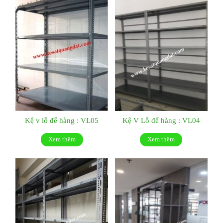
Kệ v lỗ để hàng : VL05
Kệ V Lỗ để hàng : VL04
Xem thêm
Xem thêm