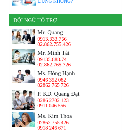
DÙNG KHÔNG?
ĐỘI NGŨ HỖ TRỢ
Mr. Quang
0913.333.756
02.862.755.426
Mr. Minh Tài
09135.888.74
02.862.765.726
Ms. Hồng Hạnh
0946 352 082
02862 765 726
P. KD. Quang Đạt
0286 2702 123
0911 046 556
Ms. Kim Thoa
02862 755 426
0918 246 671