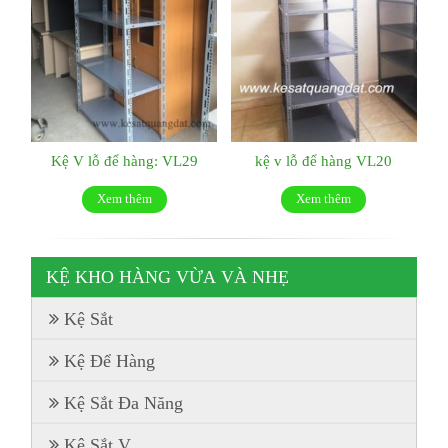
Kệ V lỗ để hàng: VL29
kệ v lỗ để hàng VL20
Xem thêm
Xem thêm
KỆ KHO HÀNG VỪA VÀ NHẸ
Kệ Sắt
Kệ Để Hàng
Kệ Sắt Đa Năng
Kệ Sắt V