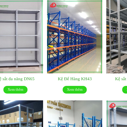
ệ sắt đa năng DN65
Kệ Để Hàng KH43
Kệ sắ
Xem thêm
Xem thêm