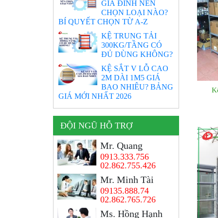
GIA ĐÌNH NÊN
CHỌN LOẠI NÀO?
BÍ QUYẾT CHỌN TỪ A-Z
KỆ TRUNG TẢI
300KG/TẦNG CÓ
ĐỦ DÙNG KHÔNG?
KỆ SẮT V LỖ CAO
2M DÀI 1M5 GIÁ
BAO NHIÊU? BẢNG
K
GIÁ MỚI NHẤT 2026
ĐỘI NGŨ HỖ TRỢ
Mr. Quang
0913.333.756
02.862.755.426
Mr. Minh Tài
09135.888.74
02.862.765.726
Ms. Hồng Hạnh