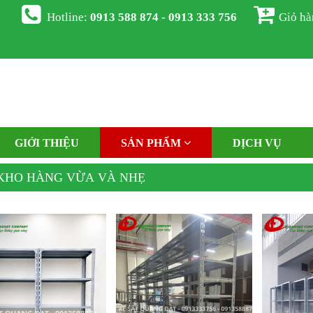
Hotline:
0913 588 874 - 0913 333 756
Giỏ h
GIỚI THIỆU
SẢN PHẨM
DỊCH VỤ
KHO HÀNG VỪA VÀ NHẸ