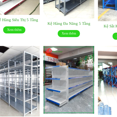
 Hàng Siêu Thị 5 Tầng
Kệ Hàng Đa Năng 5 Tầng
Kệ Sắt 
Xem thêm
Xem thêm