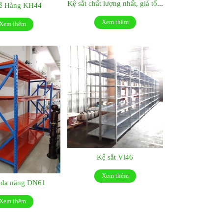
Kệ sắt chất lượng nhất, giá tốt nhất:KS048
ể Hàng KH44
Xem thêm
Xem thêm
Kệ sắt Vl46
Xem thêm
t đa năng DN61
Xem thêm