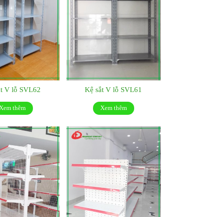
ắt V lỗ SVL62
Kệ sắt V lỗ SVL61
Xem thêm
Xem thêm