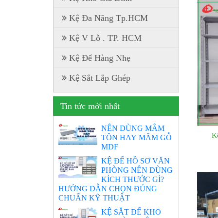
Kệ Đa Năng Tp.HCM
Kệ V Lỗ . TP. HCM
Kệ Để Hàng Nhẹ
Kệ Sắt Lắp Ghép
Tin tức mới nhất
NÊN DÙNG MÂM
K
TÔN HAY MÂM GỖ
MDF
KỆ ĐỂ HỒ SƠ VĂN
PHÒNG NÊN DÙNG
KÍCH THƯỚC GÌ?
HƯỚNG DẪN CHỌN ĐÚNG
CHUẨN KỸ THUẬT
KỆ SẮT ĐỂ KHO