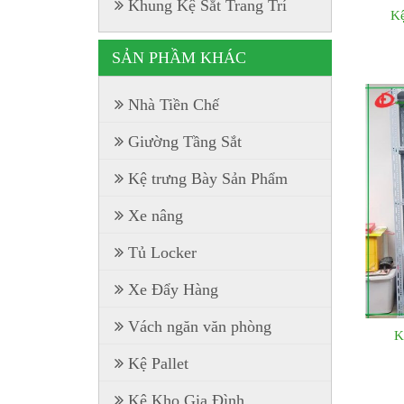
Khung Kệ Sắt Trang Trí
Kệ
SẢN PHẦM KHÁC
Nhà Tiền Chế
Giường Tầng Sắt
Kệ trưng Bày Sản Phẩm
Xe nâng
Tủ Locker
Xe Đẩy Hàng
Vách ngăn văn phòng
K
Kệ Pallet
Kệ Kho Gia Đình