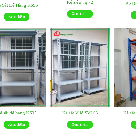
Kệ siêu thị 72
Kệ Đ
 Sắt Để Hàng KS96
Xem thêm
Xem thêm
ệ sắt để hàng KS95
Kệ sắt V lỗ SVL63
Kệ sắ
Xem thêm
Xem thêm