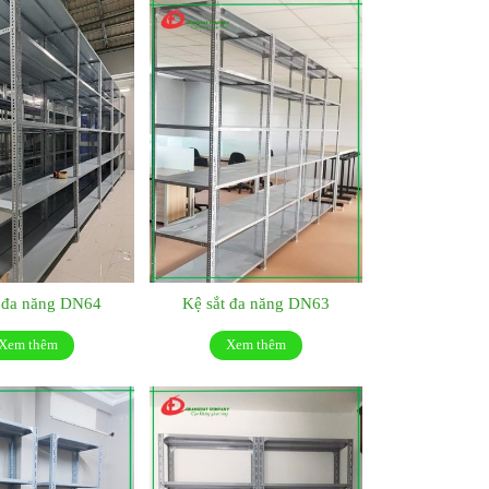
t đa năng DN64
Kệ sắt đa năng DN63
Xem thêm
Xem thêm