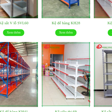
Kệ sắt V lỗ SVL60
Kệ để hàng KH28
Kệ
Xem thêm
Xem thêm
Kệ để hàng KH41
Kệ siêu thị 69
Kệ sắ