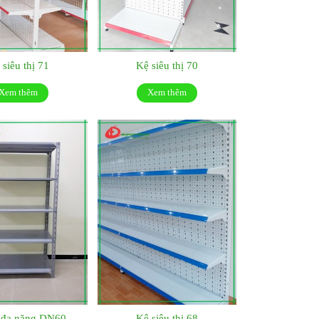
 siêu thị 71
Kệ siêu thị 70
Xem thêm
Xem thêm
t đa năng DN60
Kệ siêu thị 68