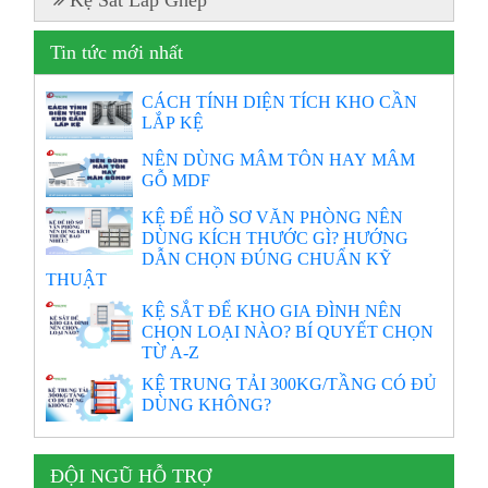
Kệ Sắt Lắp Ghép
Tin tức mới nhất
CÁCH TÍNH DIỆN TÍCH KHO CẦN
LẮP KỆ
NÊN DÙNG MÂM TÔN HAY MÂM
GỖ MDF
KỆ ĐỂ HỒ SƠ VĂN PHÒNG NÊN
DÙNG KÍCH THƯỚC GÌ? HƯỚNG
DẪN CHỌN ĐÚNG CHUẨN KỸ
THUẬT
KỆ SẮT ĐỂ KHO GIA ĐÌNH NÊN
CHỌN LOẠI NÀO? BÍ QUYẾT CHỌN
TỪ A-Z
KỆ TRUNG TẢI 300KG/TẦNG CÓ ĐỦ
DÙNG KHÔNG?
ĐỘI NGŨ HỖ TRỢ