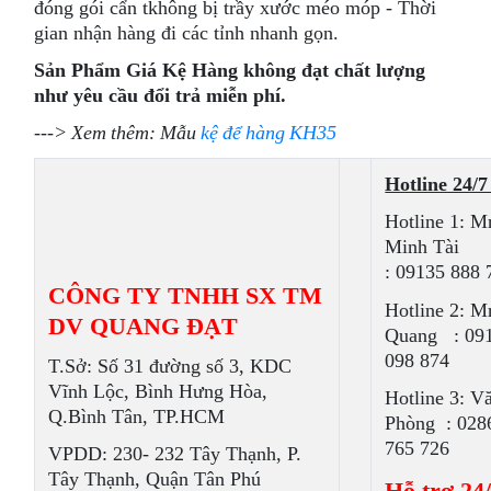
đóng gói cẩn tkhông bị trầy xước méo móp - Thời
gian nhận hàng đi các tỉnh nhanh gọn.
Sản Phẩm Giá Kệ Hàng không đạt chất lượng
như yêu cầu đổi trả miễn phí.
---> Xem thêm: Mẫu
kệ để hàng KH35
Hotline 24/7
Hotline 1: M
Minh Tài
: 09135 888 
CÔNG TY TNHH SX TM
Hotline 2: M
DV QUANG ĐẠT
Quang : 09
098 874
T.Sở: Số 31 đường số 3, KDC
Vĩnh Lộc, Bình Hưng Hòa,
Hotline 3: V
Q.Bình Tân, TP.HCM
Phòng : 028
765 726
VPDD: 230- 232 Tây Thạnh, P.
Tây Thạnh, Quận Tân Phú
Hỗ trợ 24/