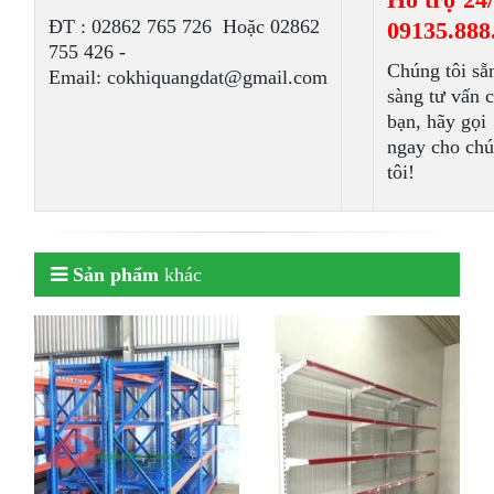
ÐT : 02862 765 726 Hoặc 02862
09135.888
755 426 -
Chúng tôi sẵ
Email: cokhiquangdat@gmail.com
sàng tư vấn 
bạn, hãy gọi
ngay cho ch
tôi!
Sản phẩm
khác