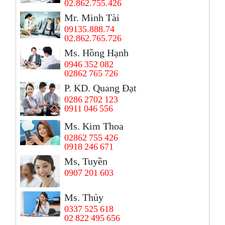
02.862.755.426
Mr. Minh Tài
09135.888.74
02.862.765.726
Ms. Hồng Hạnh
0946 352 082
02862 765 726
P. KD. Quang Đạt
0286 2702 123
0911 046 556
Ms. Kim Thoa
02862 755 426
0918 246 671
Ms, Tuyền
0907 201 603
Ms. Thủy
0337 525 618
02 822 495 656