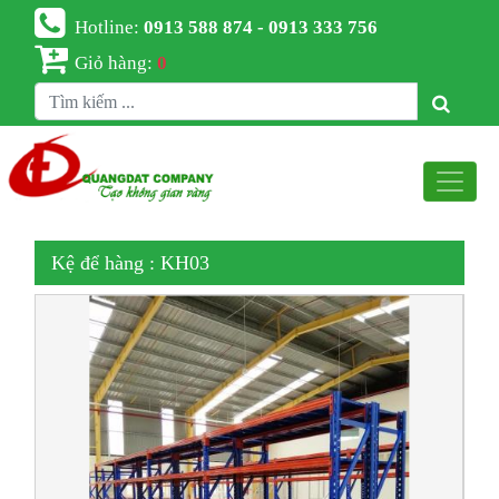
Hotline:
0913 588 874 - 0913 333 756
Giỏ hàng:
0
Kệ để hàng : KH03