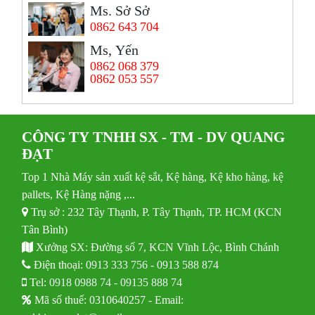
Ms. Sở Sở
0862 643 704
Ms, Yến
0862 068 379
0862 053 557
CÔNG TY TNHH SX - TM - DV QUANG
ĐẠT
Top 1 Nhà Máy sản xuất kệ sắt, Kệ hàng, Kệ kho hàng, kệ
pallets, Kệ Hàng nặng ,...
Trụ sở : 232 Tây Thạnh, P. Tây Thạnh, TP. HCM (KCN
Tân Bình)
Xưởng SX: Đường số 7, KCN Vĩnh Lộc, Bình Chánh
Điện thoại:
0913 333 756
-
0913 588 874
Tel:
0918 0988 74
-
09135 888 74
Mã số thuế: 0310640257 - Email: