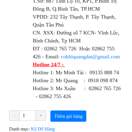
T.Sở: 887 Tỉnh Lộ 10, KP1, P.Bình Trị
Đông B, Q.Bình Tân, TP.HCM
VPDD: 232 Tây Thạnh, P. Tây Thạnh,
Quận Tân Phú
CN. XSX: Đường số 7 KCN- Vĩnh Lộc,
Bình Chánh, Tp HCM
ÐT : 02862 765 726 Hoặc 02862 755
426 - Email:
cokhiquangdat@gmail.com
Hotline 24/7 :
Hotline 1: Mr Minh Tài : 09135 888 74
Hotline 2: Mr Quang : 0918 098 874
Hotline 3: Ms Xuân : 02862 765 726
- 02862 755 426
Thêm giỏ hàng
Danh mục:
Kệ Để Hàng