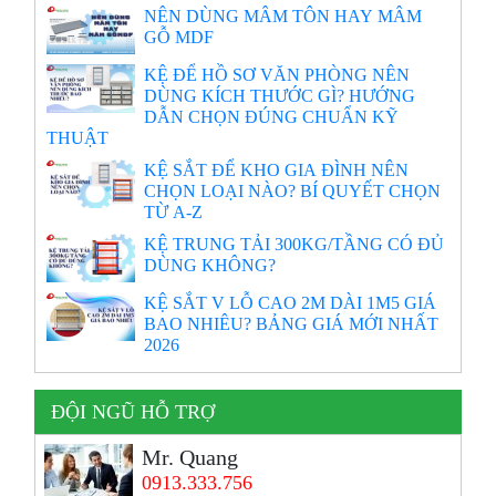
NÊN DÙNG MÂM TÔN HAY MÂM
GỖ MDF
KỆ ĐỂ HỒ SƠ VĂN PHÒNG NÊN
DÙNG KÍCH THƯỚC GÌ? HƯỚNG
DẪN CHỌN ĐÚNG CHUẨN KỸ
THUẬT
KỆ SẮT ĐỂ KHO GIA ĐÌNH NÊN
CHỌN LOẠI NÀO? BÍ QUYẾT CHỌN
TỪ A-Z
KỆ TRUNG TẢI 300KG/TẦNG CÓ ĐỦ
DÙNG KHÔNG?
KỆ SẮT V LỖ CAO 2M DÀI 1M5 GIÁ
BAO NHIÊU? BẢNG GIÁ MỚI NHẤT
2026
ĐỘI NGŨ HỖ TRỢ
Mr. Quang
0913.333.756