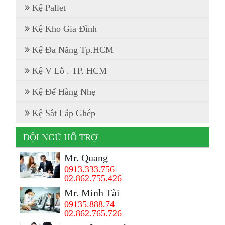
Kệ Pallet
Kệ Kho Gia Đình
Kệ Đa Năng Tp.HCM
Kệ V Lỗ . TP. HCM
Kệ Để Hàng Nhẹ
Kệ Sắt Lắp Ghép
ĐỘI NGŨ HỖ TRỢ
Mr. Quang
0913.333.756
02.862.755.426
Mr. Minh Tài
09135.888.74
02.862.765.726