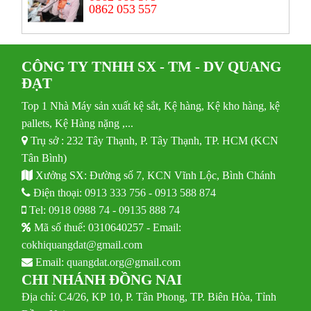
0862 053 557
CÔNG TY TNHH SX - TM - DV QUANG
ĐẠT
Top 1 Nhà Máy sản xuất kệ sắt, Kệ hàng, Kệ kho hàng, kệ
pallets, Kệ Hàng nặng ,...
Trụ sở : 232 Tây Thạnh, P. Tây Thạnh, TP. HCM (KCN
Tân Bình)
Xưởng SX: Đường số 7, KCN Vĩnh Lộc, Bình Chánh
Điện thoại:
0913 333 756
-
0913 588 874
Tel:
0918 0988 74
-
09135 888 74
Mã số thuế: 0310640257 - Email:
cokhiquangdat@gmail.com
Email:
quangdat.org@gmail.com
CHI NHÁNH ĐỒNG NAI
Địa chỉ: C4/26, KP 10, P. Tân Phong, TP. Biên Hòa, Tỉnh