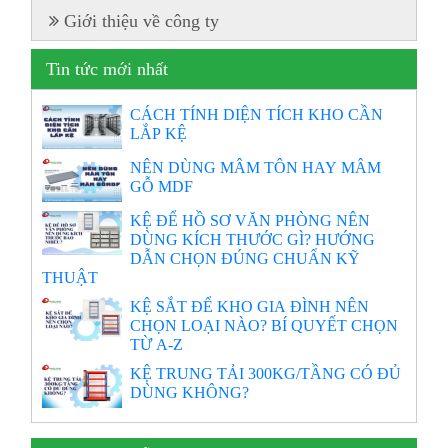
Giới thiệu về công ty
Tin tức mới nhất
CÁCH TÍNH DIỆN TÍCH KHO CẦN
LẮP KỆ
NÊN DÙNG MÂM TÔN HAY MÂM
GỖ MDF
KỆ ĐỂ HỒ SƠ VĂN PHÒNG NÊN
DÙNG KÍCH THƯỚC GÌ? HƯỚNG
DẪN CHỌN ĐÚNG CHUẨN KỸ
THUẬT
KỆ SẮT ĐỂ KHO GIA ĐÌNH NÊN
CHỌN LOẠI NÀO? BÍ QUYẾT CHỌN
TỪ A-Z
KỆ TRUNG TẢI 300KG/TẦNG CÓ ĐỦ
DÙNG KHÔNG?