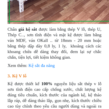
Chân
giá kệ sắt
được làm bằng thép V lỗ, thép U,
Thép C.., sơn tĩnh điện và mặt kệ được làm bằng
ván MDF, ván OKall .. từ 18mm - 20 mm hoặc
bằng thép dập dày 0,8 ly, 1 ly, khoảng cách các
khoang chứa dễ dàng thay đổi, đem lại sự chắc
chắn, tiện lợi, tiết kiệm không gian.
Xem thêm:
Kệ sắt đa năng
3. Kệ V lỗ
Kệ được thiết kế
100%
nguyên liệu sắt thép v lỗ
sơn tĩnh điện cao cấp chống xước, chất lượng kệ
đúng tiêu chuẩn, kích thước của ngành kệ, kệ tháo
lắp ráp, dễ dàng tháo lắp, gọn nhẹ, kích thước chiều
cao tùy chỉnh theo yêu cầu người dùng và ngoài ra