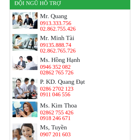
ĐỘI NGŨ HỖ TRỢ
Mr. Quang
0913.333.756
02.862.755.426
Mr. Minh Tài
09135.888.74
02.862.765.726
Ms. Hồng Hạnh
0946 352 082
02862 765 726
P. KD. Quang Đạt
0286 2702 123
0911 046 556
Ms. Kim Thoa
02862 755 426
0918 246 671
Ms, Tuyền
0907 201 603