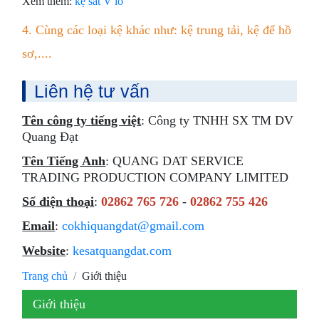
Xem thêm:
kệ sắt V lỗ
4. Cùng các loại kệ khác như: kệ trung tải, kệ để hồ
sơ,....
Liên hệ tư vấn
Tên công ty tiếng việt
: Công ty TNHH SX TM DV
Quang Đạt
Tên Tiếng Anh
: QUANG DAT SERVICE
TRADING PRODUCTION COMPANY LIMITED
Số điện thoại
:
02862 765 726
-
02862 755 426
Email
:
cokhiquangdat@gmail.com
Website
:
kesatquangdat.com
Trang chủ
Giới thiệu
Giới thiệu