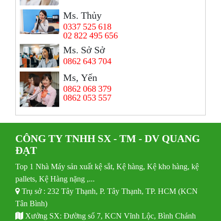
Ms. Thủy
0337 525 618
02 822 495 656
Ms. Sở Sở
0862 643 704
Ms, Yến
0862 068 379
0862 053 557
CÔNG TY TNHH SX - TM - DV QUANG
ĐẠT
Top 1 Nhà Máy sản xuất kệ sắt, Kệ hàng, Kệ kho hàng, kệ
pallets, Kệ Hàng nặng ,...
Trụ sở : 232 Tây Thạnh, P. Tây Thạnh, TP. HCM (KCN
Tân Bình)
Xưởng SX: Đường số 7, KCN Vĩnh Lộc, Bình Chánh