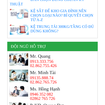
THUẬT
KỆ SẮT ĐỂ KHO GIA ĐÌNH NÊN
CHỌN LOẠI NÀO? BÍ QUYẾT CHỌN
TỪ A-Z
KỆ TRUNG TẢI 300KG/TẦNG CÓ ĐỦ
DÙNG KHÔNG?
ĐỘI NGŨ HỖ TRỢ
Mr. Quang
0913.333.756
02.862.755.426
Mr. Minh Tài
09135.888.74
02.862.765.726
Ms. Hồng Hạnh
0946 352 082
02862 765 726