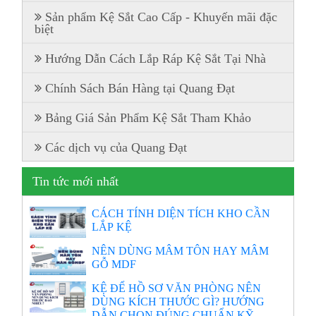
Sản phẩm Kệ Sắt Cao Cấp - Khuyến mãi đặc
biệt
Hướng Dẫn Cách Lắp Ráp Kệ Sắt Tại Nhà
Chính Sách Bán Hàng tại Quang Đạt
Bảng Giá Sản Phẩm Kệ Sắt Tham Khảo
Các dịch vụ của Quang Đạt
Tin tức mới nhất
CÁCH TÍNH DIỆN TÍCH KHO CẦN
LẮP KỆ
NÊN DÙNG MÂM TÔN HAY MÂM
GỖ MDF
KỆ ĐỂ HỒ SƠ VĂN PHÒNG NÊN
DÙNG KÍCH THƯỚC GÌ? HƯỚNG
DẪN CHỌN ĐÚNG CHUẨN KỸ