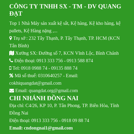
CÔNG TY TNHH SX - TM - DV QUANG
ĐẠT
Top 1 Nhà Máy sản xuất kệ sắt, Kệ hàng, Kệ kho hàng, kệ
pallets, Kệ Hàng nặng ,...
Trụ sở : 232 Tây Thạnh, P. Tây Thạnh, TP. HCM (KCN
Tân Bình)
Xưởng SX: Đường số 7, KCN Vĩnh Lộc, Bình Chánh
Điện thoại:
0913 333 756
-
0913 588 874
Tel:
0918 0988 74
-
09135 888 74
Mã số thuế: 0310640257 - Email:
cokhiquangdat@gmail.com
Email:
quangdat.org@gmail.com
CHI NHÁNH ĐỒNG NAI
Địa chỉ: C4/26, KP 10, P. Tân Phong, TP. Biên Hòa, Tỉnh
Đồng Nai
Điện thoại: 0913 333 756 - 0918 09 88 74
Email:
cndongnai1@gmail.com