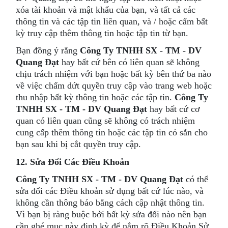
xóa tài khoản và mật khẩu của bạn, và tất cả các
thông tin và các tập tin liên quan, và / hoặc cấm bất
kỳ truy cập thêm thông tin hoặc tập tin từ bạn.
Bạn đồng ý rằng
Công Ty TNHH SX - TM - DV
Quang Đạt
hay bất cứ bên có liên quan sẽ không
chịu trách nhiệm với bạn hoặc bất kỳ bên thứ ba nào
về việc chấm dứt quyền truy cập vào trang web hoặc
thu nhập bất kỳ thông tin hoặc các tập tin.
Công Ty
TNHH SX - TM - DV Quang Đạt
hay bất cứ cơ
quan có liên quan cũng sẽ không có trách nhiệm
cung cấp thêm thông tin hoặc các tập tin có sẵn cho
bạn sau khi bị cắt quyền truy cập.
12. Sửa Đổi Các Điều Khoản
Công Ty TNHH SX - TM - DV Quang Đạt
có thể
sửa đổi các Điều khoản sử dụng bất cứ lúc nào, và
không cần thông báo bằng cách cập nhật thông tin.
Vì bạn bị ràng buộc bởi bất kỳ sửa đổi nào nên bạn
cần ghé mục này định kỳ để nắm rõ Điều Khoản Sử