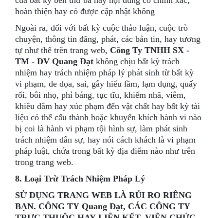
hoàn thiện hay có được cập nhật không
Ngoài ra, đối với bất kỳ cuộc thảo luận, cuộc trò
chuyện, thông tin đăng, phát, các bản tin, hay tương
tự như thế trên trang web,
Công Ty TNHH SX -
TM - DV Quang Đạt
không chịu bất kỳ trách
nhiệm hay trách nhiệm pháp lý phát sinh từ bất kỳ
vi phạm, đe dọa, sai, gây hiểu lầm, lạm dụng, quấy
rối, bôi nhọ, phỉ báng, tục tĩu, khiếm nhã, viêm,
khiêu dâm hay xúc phạm đến vật chất hay bất kỳ tài
liệu có thể cấu thành hoặc khuyến khích hành vi nào
bị coi là hành vi phạm tội hình sự, làm phát sinh
trách nhiệm dân sự, hay nói cách khách là vi phạm
pháp luật, chứa trong bất kỳ địa điểm nào như trên
trong trang web.
8. Loại Trừ Trách Nhiệm Pháp Lý
SỬ DỤNG TRANG WEB LÀ RỦI RO RIÊNG
BẠN. CÔNG TY Quang Đạt, CÁC CÔNG TY
TRỰC THUỘC HAY LIÊN KẾT, VIÊN CHỨC