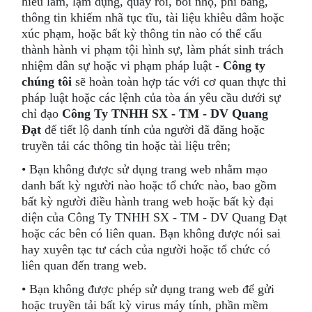
hiểu lầm, lạm dụng, quấy rối, bôi nhọ, phỉ báng,
thông tin khiếm nhã tục tĩu, tài liệu khiêu dâm hoặc
xúc phạm, hoặc bất kỳ thông tin nào có thể cấu
thành hành vi phạm tội hình sự, làm phát sinh trách
nhiệm dân sự hoặc vi phạm pháp luật -
Công ty
chúng tôi
sẽ hoàn toàn hợp tác với cơ quan thực thi
pháp luật hoặc các lệnh của tòa án yêu cầu dưới sự
chỉ đạo
Công Ty TNHH SX - TM - DV Quang
Đạt
để tiết lộ danh tính của người đã đăng hoặc
truyền tải các thông tin hoặc tài liệu trên;
• Bạn không được sử dụng trang web nhằm mạo
danh bất kỳ người nào hoặc tổ chức nào, bao gồm
bất kỳ người điều hành trang web hoặc bất kỳ đại
diện của Công Ty TNHH SX - TM - DV Quang Đạt
hoặc các bên có liên quan. Bạn không được nói sai
hay xuyên tạc tư cách của người hoặc tổ chức có
liên quan đến trang web.
• Bạn không được phép sử dụng trang web để gửi
hoặc truyền tải bất kỳ virus máy tính, phần mềm