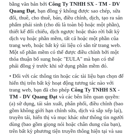
bằng văn bản bởi
Công Ty TNHH SX - TM - DV
Quang Đạt
, bạn đồng ý không được sao chép, sửa
đổi, thuê, cho thuê, bán, điều chỉnh, dịch, tạo ra sản
phẩm phái sinh (cho dù là toàn bộ hoặc một phần),
thiết kế đối chiếu, dịch ngược hoặc tháo rời bất kỳ
dịch vụ hoặc phần mềm, tất cả hoặc một phần của
trang web, hoặc bất kỳ tài liệu có sẵn từ trang web.
Một số phần mềm có thể được điều chỉnh bởi một
thỏa thuận bổ sung hoặc "EULA" mà bạn có thể
phải đồng ý trước khi sử dụng phần mềm đó.
• Đối với các thông tin hoặc các tài liệu bạn chọn để
hiển thị trên bất kỳ hoạt động tương tác nào với
trang web, bạn đã cho phép
Công Ty TNHH SX -
TM - DV Quang Đạt
và các bên liên quan quyền:
(a) sử dụng, tái sản xuất, phân phối, điều chỉnh (bao
gồm không giới hạn chỉnh sửa, dịch và sắp xếp lại),
truyền tải, hiển thị và mục khác như thông tin người
dùng (bao gồm giọng nói hoặc chân dung của bạn),
trên bất kỳ phương tiện truyền thông hiện tại và sau