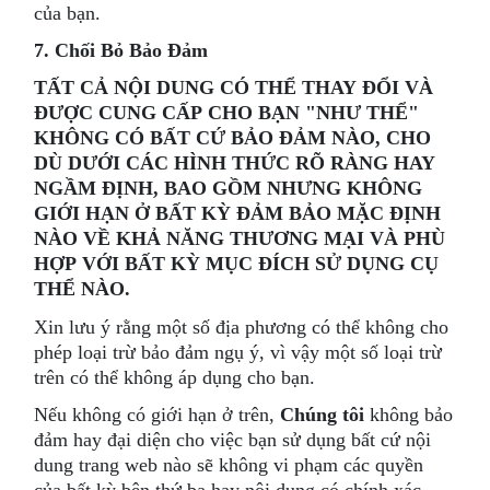
của bạn.
7. Chối Bỏ Bảo Đảm
TẤT CẢ NỘI DUNG CÓ THỂ THAY ĐỔI VÀ
ĐƯỢC CUNG CẤP CHO BẠN "NHƯ THỂ"
KHÔNG CÓ BẤT CỨ BẢO ĐẢM NÀO, CHO
DÙ DƯỚI CÁC HÌNH THỨC RÕ RÀNG HAY
NGẦM ĐỊNH, BAO GỒM NHƯNG KHÔNG
GIỚI HẠN Ở BẤT KỲ ĐẢM BẢO MẶC ĐỊNH
NÀO VỀ KHẢ NĂNG THƯƠNG MẠI VÀ PHÙ
HỢP VỚI BẤT KỲ MỤC ĐÍCH SỬ DỤNG CỤ
THỂ NÀO.
Xin lưu ý rằng một số địa phương có thể không cho
phép loại trừ bảo đảm ngụ ý, vì vậy một số loại trừ
trên có thể không áp dụng cho bạn.
Nếu không có giới hạn ở trên,
Chúng tôi
không bảo
đảm hay đại diện cho việc bạn sử dụng bất cứ nội
dung trang web nào sẽ không vi phạm các quyền
của bất kỳ bên thứ ba hay nội dung có chính xác,