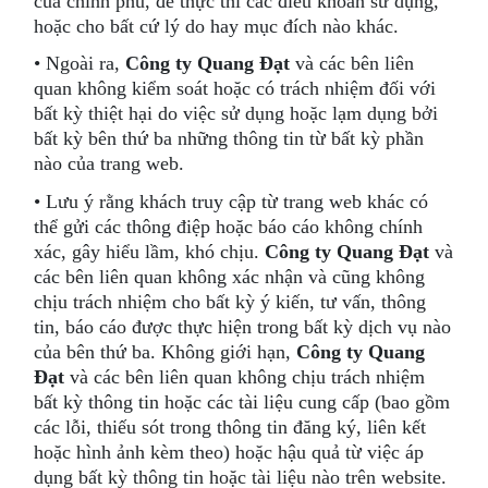
của chính phủ, để thực thi các điều khoản sử dụng,
hoặc cho bất cứ lý do hay mục đích nào khác.
• Ngoài ra,
Công ty Quang Đạt
và các bên liên
quan không kiểm soát hoặc có trách nhiệm đối với
bất kỳ thiệt hại do việc sử dụng hoặc lạm dụng bởi
bất kỳ bên thứ ba những thông tin từ bất kỳ phần
nào của trang web.
• Lưu ý rằng khách truy cập từ trang web khác có
thể gửi các thông điệp hoặc báo cáo không chính
xác, gây hiểu lầm, khó chịu.
Công ty Quang Đạt
và
các bên liên quan không xác nhận và cũng không
chịu trách nhiệm cho bất kỳ ý kiến, tư vấn, thông
tin, báo cáo được thực hiện trong bất kỳ dịch vụ nào
của bên thứ ba. Không giới hạn,
Công ty Quang
Đạt
và các bên liên quan không chịu trách nhiệm
bất kỳ thông tin hoặc các tài liệu cung cấp (bao gồm
các lỗi, thiếu sót trong thông tin đăng ký, liên kết
hoặc hình ảnh kèm theo) hoặc hậu quả từ việc áp
dụng bất kỳ thông tin hoặc tài liệu nào trên website.