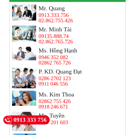
Mr. Quang
0913.333.756
02.862.755.426
Mr. Minh Tài
09135.888.74
02.862.765.726
Ms. Hồng Hạnh
0946 352 082
02862 765 726
P. KD. Quang Đạt
0286 2702 123
0911 046 556
Ms. Kim Thoa
02862 755 426
0918 246 671
Ms, Tuyền
0913 333 756
0907 201 603