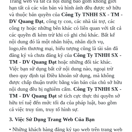
Trang web và tất cả nội dung bao gồm không giới
hạn tất cả các văn bản và hình ảnh đều được sở hữu
và thuộc bản quyền của
Công Ty TNHH SX - TM -
DV Quang Đạt
, công ty con, các nhà tài trợ, các
công ty hoặc những bên khác có liên quan với tất cả
các quyền đi kèm trừ khi có ghi chú khác. Bất kể
nội dung đó là một nhãn hiệu, nhãn dịch vụ,
logo,tên thương mại, biểu tượng cũng là tài sản đã
đăng ký và chưa đăng ký của
Công Ty TNHH SX -
TM - DV Quang Đạt
hoặc những đối tác khác.
Việc bạn sử dụng bất cứ nội dung nào, ngoại trừ
theo quy định tại Điều khoản sử dụng, mà không
được chấp thuận trước bằng văn bản của chủ sở hữu
nội dung đều bị nghiêm cấm.
Công Ty TNHH SX -
TM - DV Quang Đạt
sẽ tích cực thực thi quyền sở
hữu trí tuệ đến mức tối đa của pháp luật, bao gồm
cả việc truy tìm, truy tố hình sự.
3. Việc Sử Dụng Trang Web Của Bạn
• Những khách hàng đăng ký tạo web trên trang web