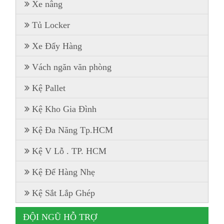
Xe nâng
Tủ Locker
Xe Đẩy Hàng
Vách ngăn văn phòng
Kệ Pallet
Kệ Kho Gia Đình
Kệ Đa Năng Tp.HCM
Kệ V Lỗ . TP. HCM
Kệ Để Hàng Nhẹ
Kệ Sắt Lắp Ghép
ĐỘI NGŨ HỖ TRỢ