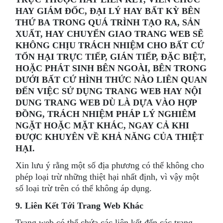
HAY GIÁM ĐỐC, ĐẠI LÝ HAY BẤT KỲ BÊN
THỨ BA TRONG QUÁ TRÌNH TẠO RA, SẢN
XUẤT, HAY CHUYỂN GIAO TRANG WEB SẼ
KHÔNG CHỊU TRÁCH NHIỆM CHO BẤT CỨ
TỔN HẠI TRỰC TIẾP, GIÁN TIẾP, ĐẶC BIỆT,
HOẶC PHÁT SINH BÊN NGOÀI, BÊN TRONG
DƯỚI BẤT CỨ HÌNH THỨC NÀO LIÊN QUAN
ĐẾN VIỆC SỬ DỤNG TRANG WEB HAY NỘI
DUNG TRANG WEB DÙ LÀ DỰA VÀO HỢP
ĐỒNG, TRÁCH NHIỆM PHÁP LÝ NGHIÊM
NGẶT HOẶC MẶT KHÁC, NGAY CẢ KHI
ĐƯỢC KHUYÊN VỀ KHẢ NĂNG CỦA THIỆT
HẠI.
Xin lưu ý rằng một số địa phương có thể không cho
phép loại trừ những thiệt hại nhất định, vì vậy một
số loại trừ trên có thể không áp dụng.
9. Liên Kết Tới Trang Web Khác
Trang web có thể chứa các liên kết đến các trang