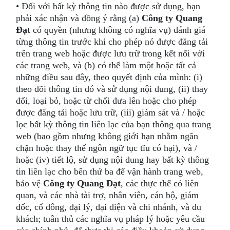
• Đối với bất kỳ thông tin nào được sử dụng, bạn
phải xác nhận và đồng ý rằng (a)
Công ty Quang
Đạt
có quyền (nhưng không có nghĩa vụ) đánh giá
từng thông tin trước khi cho phép nó được đăng tải
trên trang web hoặc được lưu trữ trong kết nối với
các trang web, và (b) có thể làm một hoặc tất cả
những điều sau đây, theo quyết định của mình: (i)
theo dõi thông tin đó và sử dụng nội dung, (ii) thay
đổi, loại bỏ, hoặc từ chối đưa lên hoặc cho phép
được đăng tải hoặc lưu trữ, (iii) giám sát và / hoặc
lọc bất kỳ thông tin liên lạc của bạn thông qua trang
web (bao gồm nhưng không giới hạn nhằm ngăn
chặn hoặc thay thế ngôn ngữ tục tĩu có hại), và /
hoặc (iv) tiết lộ, sử dụng nội dung hay bất kỳ thông
tin liên lạc cho bên thứ ba để vận hành trang web,
bảo vệ
Công ty Quang Đạt
, các thực thể có liên
quan, và các nhà tài trợ, nhân viên, cán bộ, giám
đốc, cổ đông, đại lý, đại diện và chi nhánh, và du
khách; tuân thủ các nghĩa vụ pháp lý hoặc yêu cầu