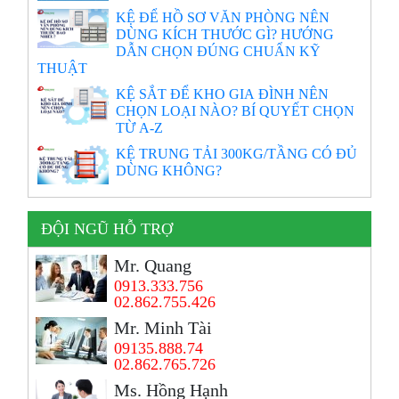
KỆ ĐỂ HỒ SƠ VĂN PHÒNG NÊN
DÙNG KÍCH THƯỚC GÌ? HƯỚNG
DẪN CHỌN ĐÚNG CHUẨN KỸ
THUẬT
KỆ SẮT ĐỂ KHO GIA ĐÌNH NÊN
CHỌN LOẠI NÀO? BÍ QUYẾT CHỌN
TỪ A-Z
KỆ TRUNG TẢI 300KG/TẦNG CÓ ĐỦ
DÙNG KHÔNG?
ĐỘI NGŨ HỖ TRỢ
Mr. Quang
0913.333.756
02.862.755.426
Mr. Minh Tài
09135.888.74
02.862.765.726
Ms. Hồng Hạnh