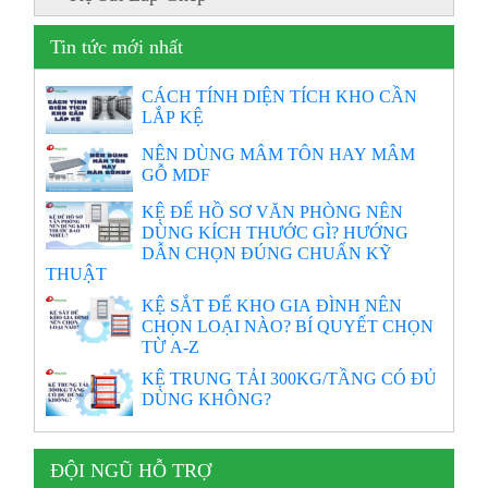
Tin tức mới nhất
CÁCH TÍNH DIỆN TÍCH KHO CẦN
LẮP KỆ
NÊN DÙNG MÂM TÔN HAY MÂM
GỖ MDF
KỆ ĐỂ HỒ SƠ VĂN PHÒNG NÊN
DÙNG KÍCH THƯỚC GÌ? HƯỚNG
DẪN CHỌN ĐÚNG CHUẨN KỸ
THUẬT
KỆ SẮT ĐỂ KHO GIA ĐÌNH NÊN
CHỌN LOẠI NÀO? BÍ QUYẾT CHỌN
TỪ A-Z
KỆ TRUNG TẢI 300KG/TẦNG CÓ ĐỦ
DÙNG KHÔNG?
ĐỘI NGŨ HỖ TRỢ