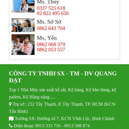
Ms. Thủy
0337 525 618
02 822 495 656
Ms. Sở Sở
0862 643 704
Ms, Yến
0862 068 379
0862 053 557
CÔNG TY TNHH SX - TM - DV QUANG
ĐẠT
Top 1 Nhà Máy sản xuất kệ sắt, Kệ hàng, Kệ kho hàng, kệ
pallets, Kệ Hàng nặng ,...
Trụ sở : 232 Tây Thạnh, P. Tây Thạnh, TP. HCM (KCN
Tân Bình)
Xưởng SX: Đường số 7, KCN Vĩnh Lộc, Bình Chánh
Điện thoại:
0913 333 756
-
0913 588 874