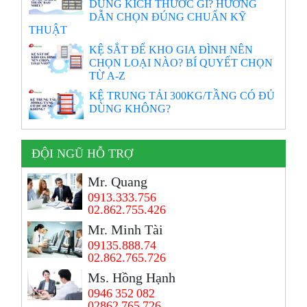
DÙNG KÍCH THƯỚC GÌ? HƯỚNG
DẪN CHỌN ĐÚNG CHUẨN KỸ
THUẬT
KỆ SẮT ĐỂ KHO GIA ĐÌNH NÊN
CHỌN LOẠI NÀO? BÍ QUYẾT CHỌN
TỪ A-Z
KỆ TRUNG TẢI 300KG/TẦNG CÓ ĐỦ
DÙNG KHÔNG?
ĐỘI NGŨ HỖ TRỢ
Mr. Quang
0913.333.756
02.862.755.426
Mr. Minh Tài
09135.888.74
02.862.765.726
Ms. Hồng Hạnh
0946 352 082
02862 765 726