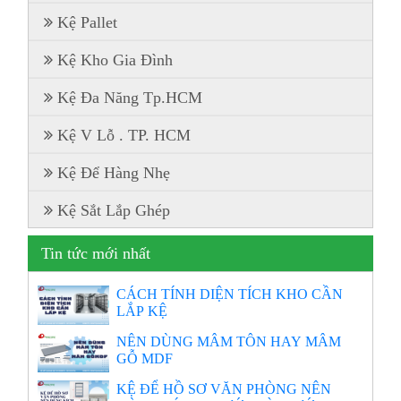
Kệ Pallet
Kệ Kho Gia Đình
Kệ Đa Năng Tp.HCM
Kệ V Lỗ . TP. HCM
Kệ Để Hàng Nhẹ
Kệ Sắt Lắp Ghép
Tin tức mới nhất
CÁCH TÍNH DIỆN TÍCH KHO CẦN
LẮP KỆ
NÊN DÙNG MÂM TÔN HAY MÂM
GỖ MDF
KỆ ĐỂ HỒ SƠ VĂN PHÒNG NÊN