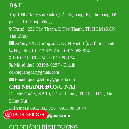
ĐẠT
Top 1 Nhà Máy sản xuất kệ sắt, Kệ hàng, Kệ kho hàng, kệ
pallets, Kệ Hàng nặng ,...
Trụ sở : 232 Tây Thạnh, P. Tây Thạnh, TP. HCM (KCN
Tân Bình)
Xưởng SX: Đường số 7, KCN Vĩnh Lộc, Bình Chánh
Điện thoại:
0913 333 756
-
0913 588 874
Tel:
0918 0988 74
-
09135 888 74
Mã số thuế: 0310640257 - Email:
cokhiquangdat@gmail.com
Email:
quangdat.org@gmail.com
CHI NHÁNH ĐỒNG NAI
Địa chỉ: C4/26, KP 10, P. Tân Phong, TP. Biên Hòa, Tỉnh
Đồng Nai
Điện thoại: 0913 333 756 - 0918 09 88 74
0913 588 874
Email:
cndongnai1@gmail.com
CHI NHÁNH BÌNH DƯƠNG