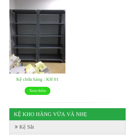
Kệ chứa hàng : KH 01
Xem thêm
KỆ KHO HÀNG VỪA VÀ NHẸ
Kệ Sắt