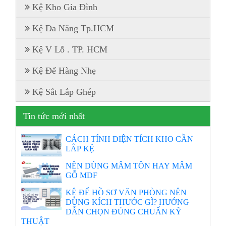
Kệ Kho Gia Đình
Kệ Đa Năng Tp.HCM
Kệ V Lỗ . TP. HCM
Kệ Để Hàng Nhẹ
Kệ Sắt Lắp Ghép
Tin tức mới nhất
CÁCH TÍNH DIỆN TÍCH KHO CẦN
LẮP KỆ
NÊN DÙNG MÂM TÔN HAY MÂM
GỖ MDF
KỆ ĐỂ HỒ SƠ VĂN PHÒNG NÊN
DÙNG KÍCH THƯỚC GÌ? HƯỚNG
DẪN CHỌN ĐÚNG CHUẨN KỸ
THUẬT