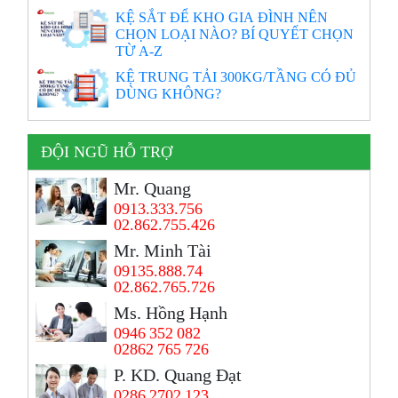
KỆ SẮT ĐỂ KHO GIA ĐÌNH NÊN
CHỌN LOẠI NÀO? BÍ QUYẾT CHỌN
TỪ A-Z
KỆ TRUNG TẢI 300KG/TẦNG CÓ ĐỦ
DÙNG KHÔNG?
ĐỘI NGŨ HỖ TRỢ
Mr. Quang
0913.333.756
02.862.755.426
Mr. Minh Tài
09135.888.74
02.862.765.726
Ms. Hồng Hạnh
0946 352 082
02862 765 726
P. KD. Quang Đạt
0286 2702 123