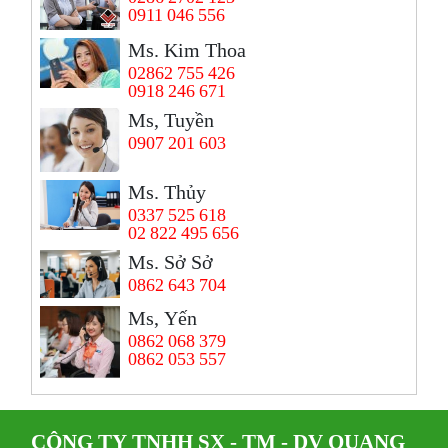
0911 046 556
Ms. Kim Thoa
02862 755 426
0918 246 671
Ms, Tuyền
0907 201 603
Ms. Thủy
0337 525 618
02 822 495 656
Ms. Sở Sở
0862 643 704
Ms, Yến
0862 068 379
0862 053 557
CÔNG TY TNHH SX - TM - DV QUANG