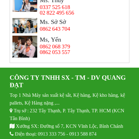
Ms. Thủy
0337 525 618
02 822 495 656
Ms. Sở Sở
0862 643 704
Ms, Yến
0862 068 379
0862 053 557
CÔNG TY TNHH SX - TM - DV QUANG
ĐẠT
Top 1 Nhà Máy sản xuất kệ sắt, Kệ hàng, Kệ kho hàng, kệ
pallets, Kệ Hàng nặng ,...
Trụ sở : 232 Tây Thạnh, P. Tây Thạnh, TP. HCM (KCN
Tân Bình)
Xưởng SX: Đường số 7, KCN Vĩnh Lộc, Bình Chánh
Điện thoại:
0913 333 756
-
0913 588 874