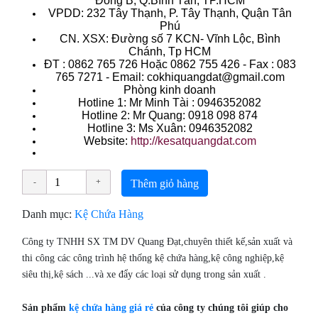
Đông B, Q.Bình Tân, TP.HCM
VPDD: 232 Tây Thạnh, P. Tây Thạnh, Quận Tân
Phú
CN. XSX: Đường số 7 KCN- Vĩnh Lộc, Bình
Chánh, Tp HCM
ÐT : 0862 765 726 Hoặc 0862 755 426 - Fax : 083
765 7271 - Email: cokhiquangdat@gmail.com
Phòng kinh doanh
Hotline 1: Mr Minh Tài : 0946352082
Hotline 2: Mr Quang: 0918 098 874
Hotline 3: Ms Xuân: 0946352082
Website:
http://kesatquangdat.com
Thêm giỏ hàng
Danh mục:
Kệ Chứa Hàng
Công ty TNHH SX TM DV Quang Đạt,chuyên thiết kế,sản xuất và
thi công các công trình hệ thống kệ chứa hàng,kệ công nghiệp,kệ
siêu thị,kệ sách ...và xe đẩy các loại sử dụng trong sản xuất .
Sản phẩm
kệ chứa hàng giá rẻ
của công ty chúng tôi giúp cho