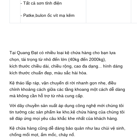
- T
ất cả sơn tỉnh điện
- Patke,bulon ốc vít mạ kẽm
Tại Quang Đạt c
ó nhiều loại kệ chứa hàng
cho bạn lựa
chọn, tải trọng từ nhỏ đến lớn (40kg đến 2000kg),
k
ích
thước chiều dài, chiều rộng, cao đa dạng... hình dáng
kích thước chuẩn đẹp, màu s
ắc
hài hòa.
Kệ tháo lắp ráp, vận chuyển di rời nhanh gọn nhẹ, điều
chỉnh khoảng cách giữa các tầng khoang một cách dễ dàng
mà không cần hỗ trợ từ nhà cung cấp.
Với dây chuyền sản xuất áp dụng công nghệ mới chúng tôi
tin tưởng các sản phẩm ke kho,kệ chứa hàng của chúng tôi
sẽ đáp ứng mọi yêu câu khắc khe nhất của khách hàng.
Kệ chứa hàng
cũng dễ dàng bảo quản như lau chùi vệ sinh,
chống mối mọt, ẩm mốc, cháy nổ.