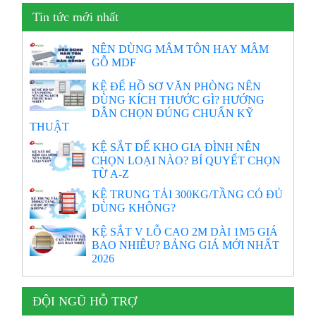
Tin tức mới nhất
NÊN DÙNG MÂM TÔN HAY MÂM
GỖ MDF
KỆ ĐỂ HỒ SƠ VĂN PHÒNG NÊN
DÙNG KÍCH THƯỚC GÌ? HƯỚNG
DẪN CHỌN ĐÚNG CHUẨN KỸ
THUẬT
KỆ SẮT ĐỂ KHO GIA ĐÌNH NÊN
CHỌN LOẠI NÀO? BÍ QUYẾT CHỌN
TỪ A-Z
KỆ TRUNG TẢI 300KG/TẦNG CÓ ĐỦ
DÙNG KHÔNG?
KỆ SẮT V LỖ CAO 2M DÀI 1M5 GIÁ
BAO NHIÊU? BẢNG GIÁ MỚI NHẤT
2026
ĐỘI NGŨ HỖ TRỢ