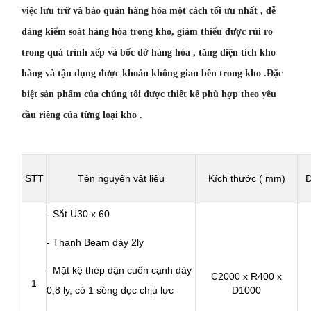
việc lưu trữ và bảo quản hàng hóa một cách tối ưu nhất , dễ
dàng kiểm soát hàng hóa trong kho, giảm thiểu được rủi ro
trong quá trình xếp và bốc dỡ hàng hóa , tăng diện tích kho
hàng và tận dụng được khoản không gian bên trong kho .Đặc
biệt sản phẩm của chúng tôi được thiết kế phù hợp theo yêu
cầu riêng của từng loại kho .
STT
Tên nguyên vật liệu
Kích thước ( mm)
Đ
- Sắt U30 x 60
- Thanh Beam d
ày 2ly
- Mặt kệ thép dận cuốn cạnh d
ày
C2000 x R400 x
1
0,8 l
y, c
ó 1 sóng dọc chịu lực
D1000