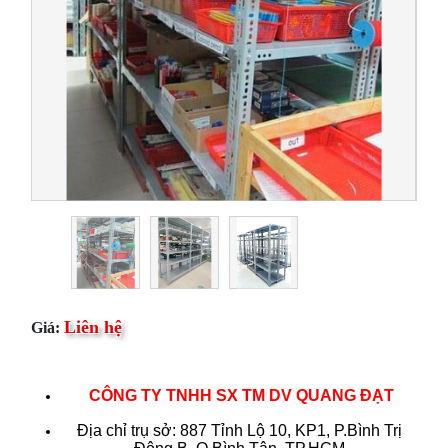
Liên hệ
Giá:
CÔNG TY TNHH SX TM DV QUANG ĐẠT
Địa chỉ trụ sở: 887 Tỉnh Lộ 10, KP1, P.Bình Trị