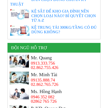
THUẬT
KỆ SẮT ĐỂ KHO GIA ĐÌNH NÊN
CHỌN LOẠI NÀO? BÍ QUYẾT CHỌN
TỪ A-Z
KỆ TRUNG TẢI 300KG/TẦNG CÓ ĐỦ
DÙNG KHÔNG?
ĐỘI NGŨ HỖ TRỢ
Mr. Quang
0913.333.756
02.862.755.426
Mr. Minh Tài
09135.888.74
02.862.765.726
Ms. Hồng Hạnh
0946 352 082
02862 765 726