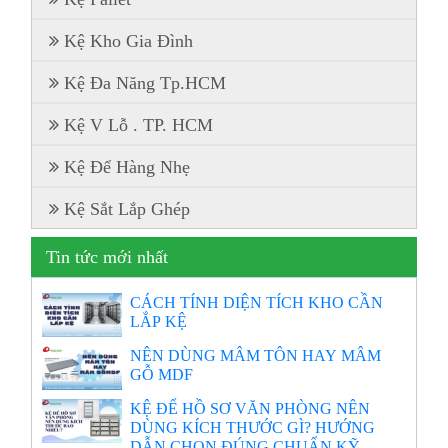
Kệ Kho Gia Đình
Kệ Đa Năng Tp.HCM
Kệ V Lỗ . TP. HCM
Kệ Để Hàng Nhẹ
Kệ Sắt Lắp Ghép
Tin tức mới nhất
CÁCH TÍNH DIỆN TÍCH KHO CẦN
LẮP KỆ
NÊN DÙNG MÂM TÔN HAY MÂM
GỖ MDF
KỆ ĐỂ HỒ SƠ VĂN PHÒNG NÊN
DÙNG KÍCH THƯỚC GÌ? HƯỚNG
DẪN CHỌN ĐÚNG CHUẨN KỸ