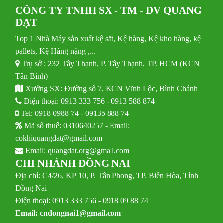
CÔNG TY TNHH SX - TM - DV QUANG
ĐẠT
Top 1 Nhà Máy sản xuất kệ sắt, Kệ hàng, Kệ kho hàng, kệ
pallets, Kệ Hàng nặng ,...
Trụ sở : 232 Tây Thạnh, P. Tây Thạnh, TP. HCM (KCN
Tân Bình)
Xưởng SX: Đường số 7, KCN Vĩnh Lộc, Bình Chánh
Điện thoại:
0913 333 756
-
0913 588 874
Tel:
0918 0988 74
-
09135 888 74
Mã số thuế: 0310640257 - Email:
cokhiquangdat@gmail.com
Email:
quangdat.org@gmail.com
CHI NHÁNH ĐỒNG NAI
Địa chỉ: C4/26, KP 10, P. Tân Phong, TP. Biên Hòa, Tỉnh
Đồng Nai
Điện thoại: 0913 333 756 - 0918 09 88 74
Email:
cndongnai1@gmail.com