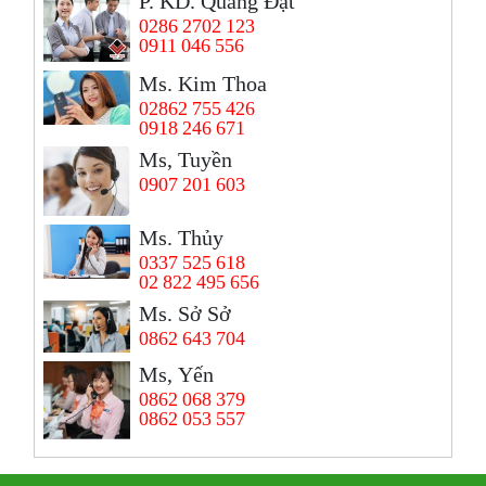
P. KD. Quang Đạt
0286 2702 123
0911 046 556
Ms. Kim Thoa
02862 755 426
0918 246 671
Ms, Tuyền
0907 201 603
Ms. Thủy
0337 525 618
02 822 495 656
Ms. Sở Sở
0862 643 704
Ms, Yến
0862 068 379
0862 053 557