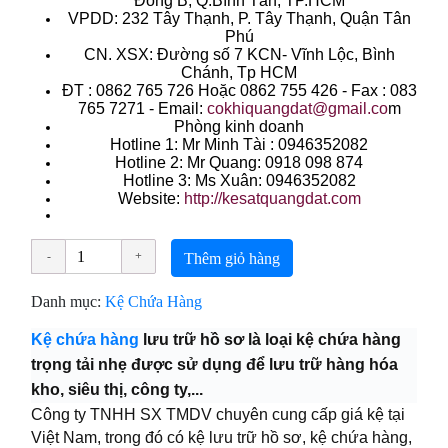
Đông B, Q.Bình Tân, TP.HCM
VPDD: 232 Tây Thạnh, P. Tây Thạnh, Quận Tân
Phú
CN. XSX: Đường số 7 KCN- Vĩnh Lộc, Bình
Chánh, Tp HCM
ÐT : 0862 765 726 Hoặc 0862 755 426 - Fax : 083
765 7271 - Email:
cokhiquangdat@gmail.co
m
Phòng kinh doanh
Hotline 1: Mr Minh Tài : 0946352082
Hotline 2: Mr Quang: 0918 098 874
Hotline 3: Ms Xuân: 0946352082
Website:
http://kesatquangdat.com
Thêm giỏ hàng
Danh mục:
Kệ Chứa Hàng
Kệ chứa hàng
lưu trữ hồ sơ là loại kệ chứa hàng
trọng tải nhẹ được sử dụng để lưu trữ hàng hóa
kho, siêu thị, công ty,...
Công ty TNHH SX TMDV
chuyên cung cấp giá kệ tại
Việt Nam, trong đó có
kệ lưu trữ hồ sơ, kệ chứa hàng,