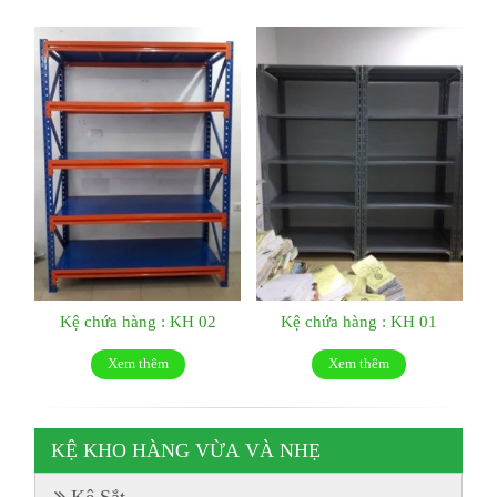
Kệ chứa hàng : KH 02
Kệ chứa hàng : KH 01
Xem thêm
Xem thêm
KỆ KHO HÀNG VỪA VÀ NHẸ