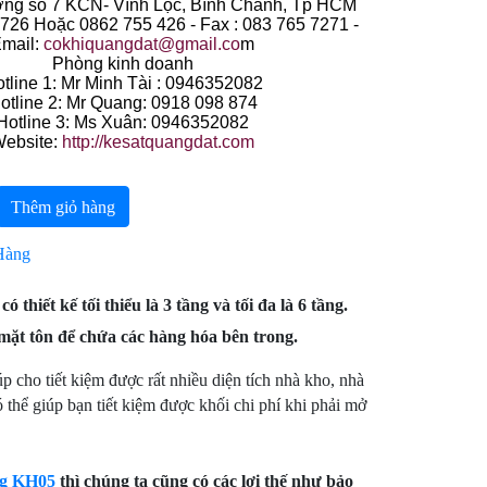
ng số 7 KCN- Vĩnh Lộc, Bình Chánh, Tp HCM
 726 Hoặc 0862 755 426 - Fax : 083 765 7271 -
mail:
cokhiquangdat@gmail.co
m
Phòng kinh doanh
tline 1: Mr Minh Tài : 0946352082
otline 2: Mr Quang: 0918 098 874
Hotline 3: Ms Xuân: 0946352082
ebsite:
http://kesatquangdat.com
Thêm giỏ hàng
Hàng
ó thiết kế tối thiểu là 3 tầng và tối đa là 6 tầng.
 mặt tôn để chứa các hàng hóa bên trong.
p cho tiết kiệm được rất nhiều diện tích nhà kho, nhà
 thể giúp bạn tiết kiệm được khối chi phí khi phải mở
ng KH05
thì chúng ta cũng có các lợi thế như bảo