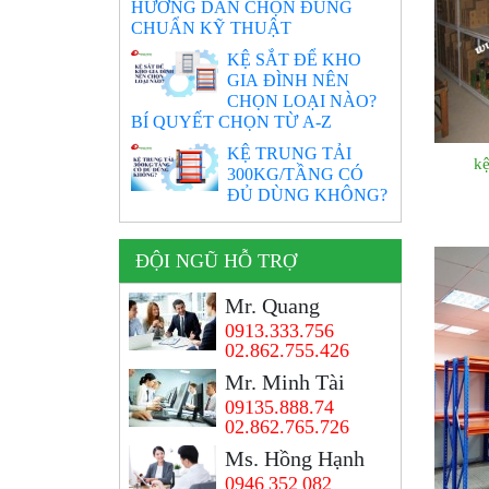
HƯỚNG DẪN CHỌN ĐÚNG
CHUẨN KỸ THUẬT
KỆ SẮT ĐỂ KHO
GIA ĐÌNH NÊN
CHỌN LOẠI NÀO?
BÍ QUYẾT CHỌN TỪ A-Z
KỆ TRUNG TẢI
k
300KG/TẦNG CÓ
ĐỦ DÙNG KHÔNG?
ĐỘI NGŨ HỖ TRỢ
Mr. Quang
0913.333.756
02.862.755.426
Mr. Minh Tài
09135.888.74
02.862.765.726
Ms. Hồng Hạnh
0946 352 082