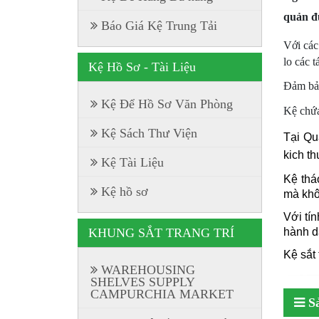
quản đ
Báo Giá Kệ Trung Tải
Với các
lo các 
Kệ Hồ Sơ - Tài Liệu
Đảm bảo
Kệ Để Hồ Sơ Văn Phòng
Kệ chứ
Kệ Sách Thư Viện
Tại Qu
kich t
Kệ Tài Liệu
Kệ thá
Kệ hồ sơ
mà khô
Với tí
hành d
KHUNG SẮT TRANG TRÍ
Kệ sắt
WAREHOUSING
SHELVES SUPPLY
CAMPURCHIA MARKET
S