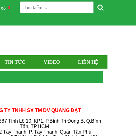
àng:
0
TIN TỨC
VIDEO
LIÊN HỆ
 TY TNHH SX TM DV QUANG ĐẠT
 887 Tỉnh Lộ 10, KP1, P.Bình Trị Đông B, Q.Bình
Tân, TP.HCM
 Tây Thạnh, P. Tây Thạnh, Quận Tân Phú