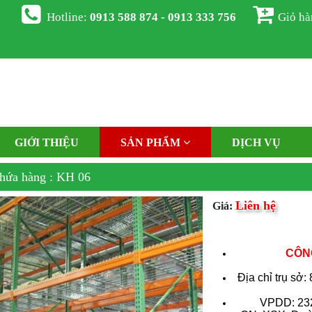
Hotline:
0913 588 874 - 0913 333 756
Giỏ h
GIỚI THIỆU
SẢN PHẨM
DỊCH VỤ
hứa hàng : KH 06
Liên hệ
Giá:
CÔNG
Địa chỉ trụ sở:
VPDD: 232