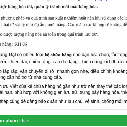
ược hàng hóa tốt, quản lý tránh mất mát hàng hóa.
 phương pháp và quá trinh sản xuất nghiêm ngặt nên khi sử dụng các l
tác hại từ vật lý như độ ẩm, mưa nắng. Các măm các khung sẽ không dễ
 được lượng hàng hóa an toàn trong quá trình lưu trữ.
a hàng : KH 06
ang Đạt c
ó nhiều loại
cho bạn lựa chọn, tải trọng
kệ chứa hàng
hước chiều dài, chiều rộng, cao đa dạng... hình dáng kích thướ
o lắp ráp, vận chuyển di rời nhanh gọn nhẹ, điều chỉnh khoả
ng cần hỗ trợ từ nhà cung cấp.
nh ưu Việt của kệ chứa hàng nó gần như trở nên thay thế các loạ
ài hạn, phù hợp với không gian lưu trữ, trưng bày hàng hóa, th
 thép cũng dễ dàng bảo quản như lau chùi vệ sinh, chống mối m
ản phẩm
khác