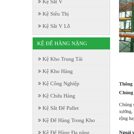
Kệ Sắt V
Kệ Siêu Thị
Kệ Sắt V Lỗ
KỆ ĐỂ HÀNG NẶNG
Kệ Kho Trung Tải
Kệ Kho Hàng
Kệ Công Nghiệp
Thông 
Chúng đ
Kệ Chứa Hàng
Chúng s
Kệ Sắt Để Pallet
xưởng, 
rộng ha
Kệ Để Hàng Trong Kho
Kệ Để Hàng Đa năng
Ngoài v