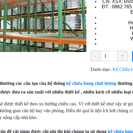
CN. XSX: Đườ
ÐT : 0862 765
E
Ho
H
W
Danh mục:
Kệ Chứa 
thường các cấu tạo của hệ thống
kệ chứa hàng chất lượng
thường c
ược đưa ra sản xuất với nhiều thiết kế , nhiều kích cỡ nhiều loại
ẽ được thiết kế theo xu hướng chiều cao. Vì với thiết kế như vậy sẽ giú
không gian căn hộ hay văn phòng. Điều đó quá là tiện ích bởi chúng có
y nâng cấp nhà kho.
ấn đề cắt giảm được chi phí thì khi chúng ta sử dụng
kệ chứa hà