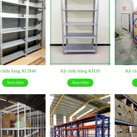
 chứa hàng KCH40
Kệ chứa hàng KH39
Kệ c
Xem thêm
Xem thêm