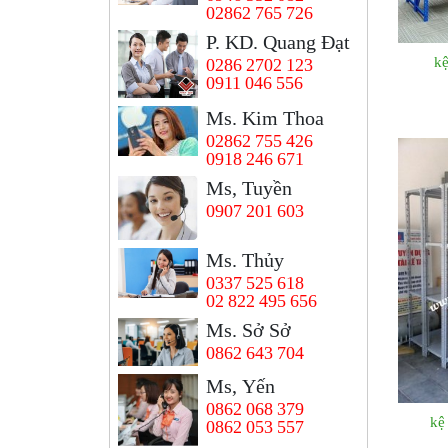
02862 765 726
P. KD. Quang Đạt
k
0286 2702 123
0911 046 556
Ms. Kim Thoa
02862 755 426
0918 246 671
Ms, Tuyền
0907 201 603
Ms. Thủy
0337 525 618
02 822 495 656
Ms. Sở Sở
0862 643 704
Ms, Yến
0862 068 379
kệ
0862 053 557