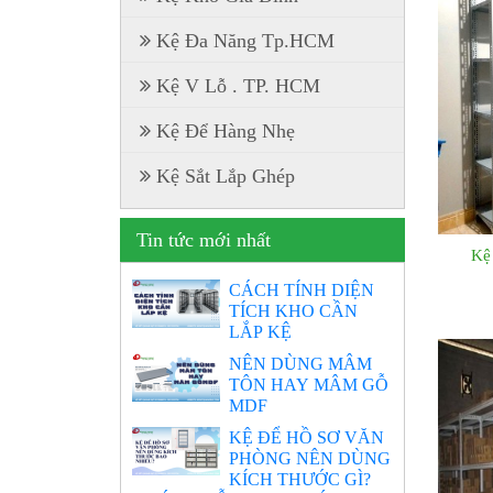
Kệ Đa Năng Tp.HCM
Kệ V Lỗ . TP. HCM
Kệ Để Hàng Nhẹ
Kệ Sắt Lắp Ghép
Tin tức mới nhất
Kệ
CÁCH TÍNH DIỆN
TÍCH KHO CẦN
LẮP KỆ
NÊN DÙNG MÂM
TÔN HAY MÂM GỖ
MDF
KỆ ĐỂ HỒ SƠ VĂN
PHÒNG NÊN DÙNG
KÍCH THƯỚC GÌ?