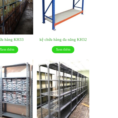
hứa hàng KH33
kệ chứa hàng đa năng KH32
Xem thêm
Xem thêm