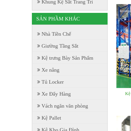
Khung Kệ Sắt Trang Trí
SẢN PHẦM KHÁC
Nhà Tiền Chế
Giường Tầng Sắt
Kệ trưng Bày Sản Phẩm
Xe nâng
Tủ Locker
Xe Đẩy Hàng
Kệ
Vách ngăn văn phòng
Kệ Pallet
Kệ Kho Gia Đình