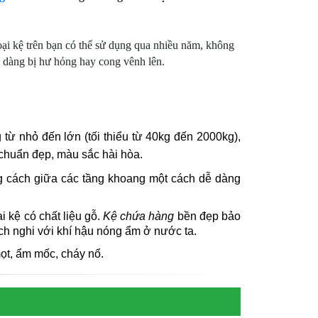
oại kệ trên bạn có thể sử dụng qua nhiều năm, không
 dàng bị hư hỏng hay cong vênh lên.
 từ nhỏ đến lớn (tối thiểu từ 40kg đến 2000kg),
c chuẩn đẹp, màu s
ắc
hài hòa.
ng cách giữa các tầng khoang một cách dễ dàng
i kệ có chất liệu gỗ.
Kệ chứa hàng
bền đẹp bảo
ích nghi với khí hậu nóng ẩm ở nước ta.
ọt, ẩm mốc, cháy nổ.