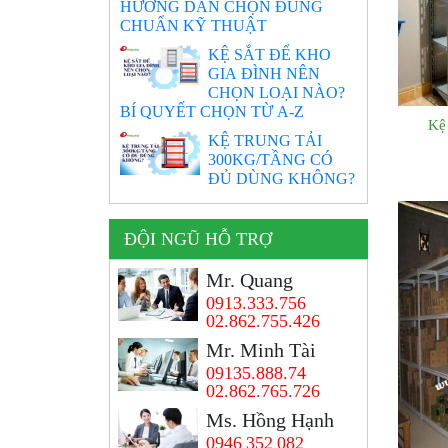
HƯỚNG DẪN CHỌN ĐÚNG
CHUẨN KỸ THUẬT
KỆ SẮT ĐỂ KHO
GIA ĐÌNH NÊN
CHỌN LOẠI NÀO?
BÍ QUYẾT CHỌN TỪ A-Z
Kệ
KỆ TRUNG TẢI
300KG/TẦNG CÓ
ĐỦ DÙNG KHÔNG?
ĐỘI NGŨ HỖ TRỢ
Mr. Quang
0913.333.756
02.862.755.426
Mr. Minh Tài
09135.888.74
02.862.765.726
Ms. Hồng Hạnh
0946 352 082