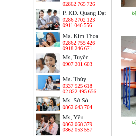
02862 765 726
P. KD. Quang Đạt
k
0286 2702 123
0911 046 556
Ms. Kim Thoa
02862 755 426
0918 246 671
Ms, Tuyền
0907 201 603
Ms. Thủy
0337 525 618
02 822 495 656
Ms. Sở Sở
0862 643 704
Ms, Yến
k
0862 068 379
0862 053 557