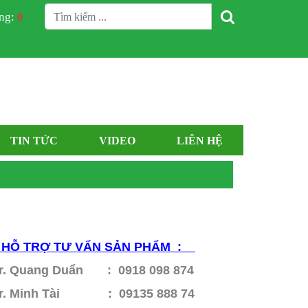
àng:
0
TIN TỨC
VIDEO
LIÊN HỆ
HỖ
TRỢ TƯ VẤN SẢN PHẨM :
r. Quang Duẩn : 0918 098 874
r. Minh Tài : 09135 888 74