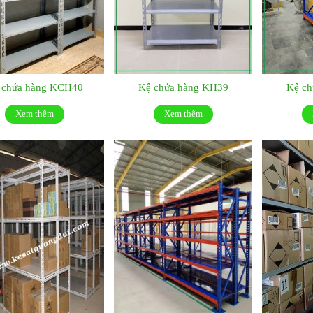
 chứa hàng KCH40
Kệ chứa hàng KH39
Kệ c
Xem thêm
Xem thêm