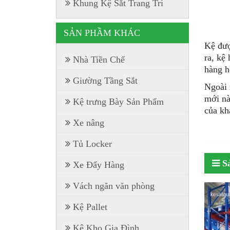
Khung Kệ Sắt Trang Trí
SẢN PHẦM KHÁC
Kệ đượ
ra, kệ
Nhà Tiền Chế
hàng h
Giường Tầng Sắt
Ngoài 
mới nà
Kệ trưng Bày Sản Phẩm
của kh
Xe nâng
Tủ Locker
S
Xe Đẩy Hàng
Vách ngăn văn phòng
Kệ Pallet
Kệ Kho Gia Đình