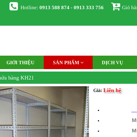
Hotline:
0913 588 874 - 0913 333 756
Giỏ h
GIỚI THIỆU
SẢN PHẨM
DỊCH VỤ
hứa hàng KH21
Liên hệ
Giá:
M
M