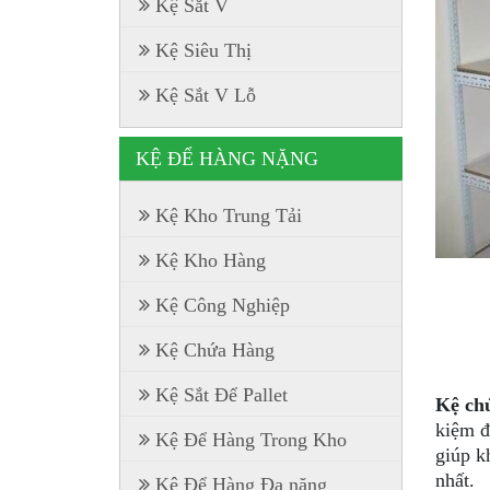
Kệ Sắt V
Kệ Siêu Thị
Kệ Sắt V Lỗ
KỆ ĐỂ HÀNG NẶNG
Kệ Kho Trung Tải
Kệ Kho Hàng
Kệ Công Nghiệp
Kệ Chứa Hàng
Kệ Sắt Để Pallet
Kệ ch
kiệm đ
Kệ Để Hàng Trong Kho
giúp k
nhất.
Kệ Để Hàng Đa năng