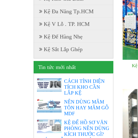
Kệ Đa Năng Tp.HCM
Kệ V Lỗ . TP. HCM
Kệ Để Hàng Nhẹ
Kệ Sắt Lắp Ghép
Kệ
Tin tức mới nhất
CÁCH TÍNH DIỆN
TÍCH KHO CẦN
LẮP KỆ
NÊN DÙNG MÂM
TÔN HAY MÂM GỖ
MDF
KỆ ĐỂ HỒ SƠ VĂN
PHÒNG NÊN DÙNG
KÍCH THƯỚC GÌ?