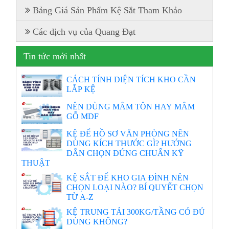
Bảng Giá Sản Phẩm Kệ Sắt Tham Khảo
Các dịch vụ của Quang Đạt
Tin tức mới nhất
CÁCH TÍNH DIỆN TÍCH KHO CẦN
LẮP KỆ
NÊN DÙNG MÂM TÔN HAY MÂM
GỖ MDF
KỆ ĐỂ HỒ SƠ VĂN PHÒNG NÊN
DÙNG KÍCH THƯỚC GÌ? HƯỚNG
DẪN CHỌN ĐÚNG CHUẨN KỸ
THUẬT
KỆ SẮT ĐỂ KHO GIA ĐÌNH NÊN
CHỌN LOẠI NÀO? BÍ QUYẾT CHỌN
TỪ A-Z
KỆ TRUNG TẢI 300KG/TẦNG CÓ ĐỦ
DÙNG KHÔNG?