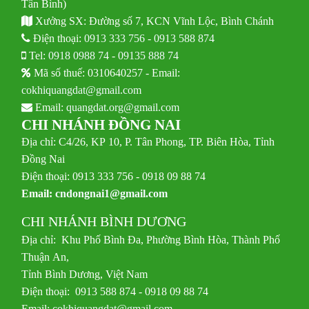
Tân Bình)
Xưởng SX: Đường số 7, KCN Vĩnh Lộc, Bình Chánh
Điện thoại:
0913 333 756
-
0913 588 874
Tel:
0918 0988 74
-
09135 888 74
Mã số thuế: 0310640257 - Email:
cokhiquangdat@gmail.com
Email:
quangdat.org@gmail.com
CHI NHÁNH ĐỒNG NAI
Địa chỉ: C4/26, KP 10, P. Tân Phong, TP. Biên Hòa, Tỉnh
Đồng Nai
Điện thoại: 0913 333 756 - 0918 09 88 74
Email:
cndongnai1@gmail.com
CHI NHÁNH BÌNH DƯƠNG
Địa chỉ: Khu Phố Bình Đa, Phường Bình Hòa, Thành Phố
Thuận An,
Tỉnh Bình Dương, Việt Nam
Điện thoại: 0913 588 874 - 0918 09 88 74
Email:
cokhiquangdat@gmail.com