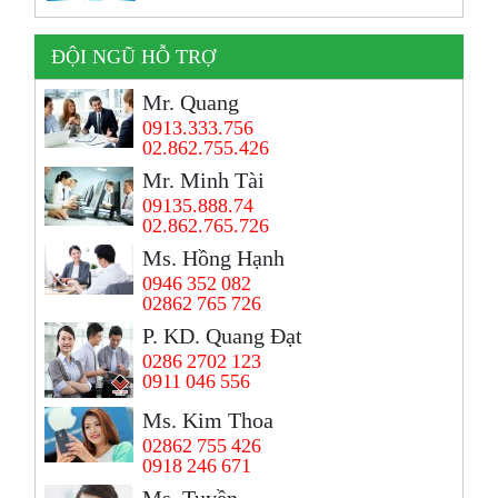
ĐỘI NGŨ HỖ TRỢ
Mr. Quang
0913.333.756
02.862.755.426
Mr. Minh Tài
09135.888.74
02.862.765.726
Ms. Hồng Hạnh
0946 352 082
02862 765 726
P. KD. Quang Đạt
0286 2702 123
0911 046 556
Ms. Kim Thoa
02862 755 426
0918 246 671