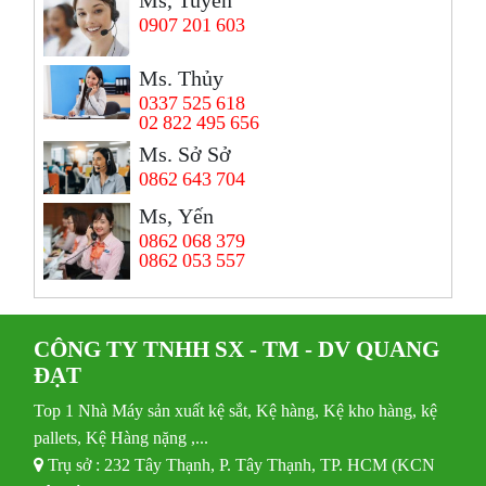
Ms, Tuyền
0907 201 603
Ms. Thủy
0337 525 618
02 822 495 656
Ms. Sở Sở
0862 643 704
Ms, Yến
0862 068 379
0862 053 557
CÔNG TY TNHH SX - TM - DV QUANG
ĐẠT
Top 1 Nhà Máy sản xuất kệ sắt, Kệ hàng, Kệ kho hàng, kệ
pallets, Kệ Hàng nặng ,...
Trụ sở : 232 Tây Thạnh, P. Tây Thạnh, TP. HCM (KCN