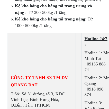
Kệ kho hàng cho hàng tải trọng trung và
nặng
: Từ 300-500kg /1 tầng
Kệ kho hàng cho hàng tải trọng nặng
: Từ
1000-5000kg /1 tầng
Hotline 24/7
:
Hotline 1: Mr
Minh Tài
: 09135 888
74
CÔNG TY TNHH SX TM DV
Hotline 2: Mr
Quang
QUANG ĐẠT
: 0918 098
T.Sở: Số 31 đường số 3, KDC
874
Vĩnh Lộc, Bình Hưng Hòa,
Hotline 3:
Q.Bình Tân, TP.HCM
Văn Phòng