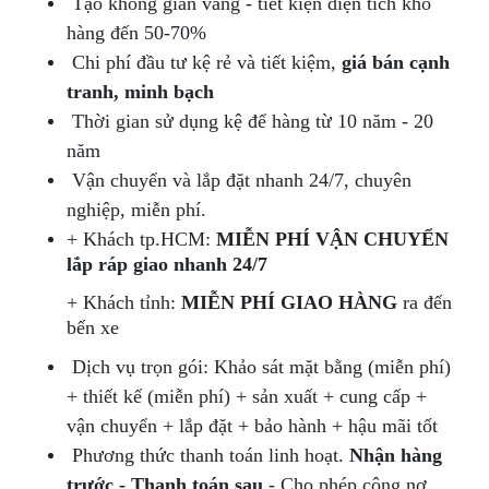
Tạo không gian vàng - tiết kiện diện tích kho
hàng đến 50-70%
Chi phí đầu tư kệ rẻ và tiết kiệm,
giá bán cạnh
tranh, minh bạch
Thời gian sử dụng kệ để hàng từ 10 năm - 20
năm
Vận chuyển và lắp đặt nhanh 24/7, chuyên
nghiệp, miễn phí.
+ Khách tp.HCM:
MIỄN PHÍ VẬN CHUYỂN
lắp ráp giao nhanh 24/7
+ Khách tỉnh:
MIỄN PHÍ GIAO HÀNG
ra đến
bến xe
Dịch vụ trọn gói: Khảo sát mặt bằng (miễn phí)
+ thiết kế (miễn phí) + sản xuất + cung cấp +
vận chuyển + lắp đặt + bảo hành + hậu mãi tốt
Phương thức thanh toán linh hoạt.
Nhận hàng
trước - Thanh toán sau
- Cho phép công nợ