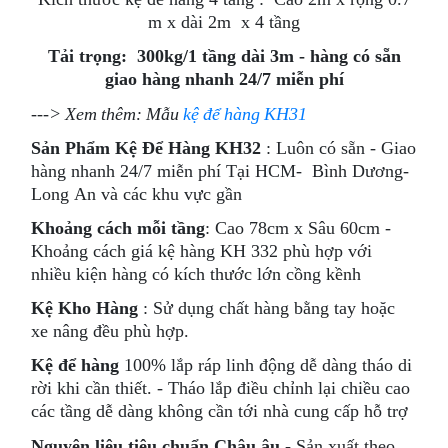
m x dài 2m x 4 tầng
Tải trọng: 300kg/1 tầng dài 3m - hàng có sẵn
giao hàng nhanh 24/7 miễn phí
---> Xem thêm: Mẫu
kệ để hàng KH31
Sản Phẩm Kệ Để Hàng KH32
: Luôn có sẵn - Giao
hàng nhanh 24/7 miễn phí Tại HCM- Bình Dương-
Long An và các khu vực gần
Khoảng cách mỗi tầng
: Cao 78cm x Sâu 60cm -
Khoảng cách giá kệ hàng KH 332 phù hợp với
nhiều kiện hàng có kích thước lớn cồng kềnh
Kệ Kho Hàng
: Sử dụng chất hàng bằng tay hoặc
xe nâng đều phù hợp.
Kệ để hàng
100% lắp ráp linh động dễ dàng tháo di
rời khi cần thiết. - Tháo lắp điều chỉnh lại chiều cao
các tầng dễ dàng không cần tới nhà cung cấp hỗ trợ
Nguyên liệu tiêu chuẩn Châu âu
- Sản xuất theo