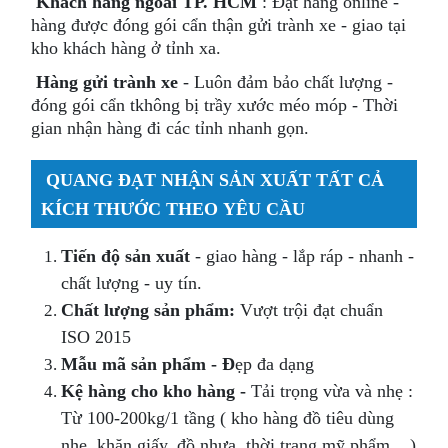
Khách hàng ngoài TP. HCM
: Đặt hàng online -
hàng được đóng gói cẩn thận gửi trành xe - giao tại
kho khách hàng ở tỉnh xa.
Hàng gửi trành xe
- Luôn đảm bảo chất lượng -
đóng gói cẩn tkhông bị trầy xước méo móp - Thời
gian nhận hàng đi các tỉnh nhanh gọn.
QUANG ĐẠT
NHẬN SẢN XUẤT TẤT CẢ
KÍCH THƯỚC THEO YÊU CẦU
Tiến độ sản xuất
- giao hàng - lắp ráp - nhanh -
chất lượng - uy tín.
Chất lượng sản phẩm:
Vượt trội đạt chuẩn
ISO 2015
Mẫu mã sản phẩm - Đ
ẹp đa dạng
Kệ hàng cho kho hàng -
Tải trọng vừa và nhẹ :
Từ 100-200kg/1 tầng ( kho hàng đồ tiêu dùng
nhẹ, khăn giấy, đồ nhựa, thời trang mỹ phẩm ...)