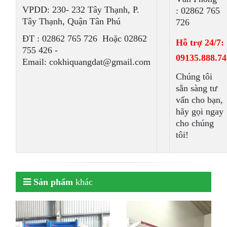
VPDD: 230- 232 Tây Thạnh, P.
: 02862 765
Tây Thạnh, Quận Tân Phú
726
ÐT : 02862 765 726 Hoặc 02862
Hỗ trợ 24/7:
755 426 -
09135.888.74
Email: cokhiquangdat@gmail.com
Chúng tôi
sẵn sàng tư
vấn cho bạn,
hãy gọi ngay
cho chúng
tôi!
Sản phẩm
khác