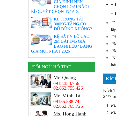
GIA ĐÌNH NÊN
+ 
CHỌN LOẠI NÀO?
BÍ QUYẾT CHỌN TỪ A-Z
+ 
KỆ TRUNG TẢI
Dị
300KG/TẦNG CÓ
ĐỦ DÙNG KHÔNG?
lắ
KỆ SẮT V LỖ CAO
Ph
2M DÀI 1M5 GIÁ
Bả
BAO NHIÊU? BẢNG
Bá
GIÁ MỚI NHẤT 2026
Nh
hà
ĐỘI NGŨ HỖ TRỢ
Mr. Quang
KÍC
0913.333.756
02.862.755.426
Kích 
Mr. Minh Tài
24/7 m
09135.888.74
Kí
02.862.765.726
Kí
Ms. Hồng Hạnh