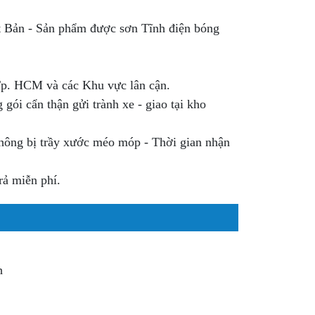
ật Bản - Sản phẩm được sơn Tĩnh điện bóng
 Tp. HCM và các Khu vực lân cận.
ói cẩn thận gửi trành xe - giao tại kho
không bị trầy xước méo móp - Thời gian nhận
rả miễn phí.
h