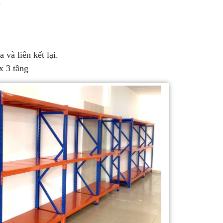
m
 và liên kết lại.
x 3 tầng