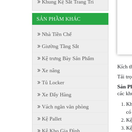
Khung Kệ Sắt Trang Trí
SẢN PHẦM KHÁC
Nhà Tiền Chế
Giường Tầng Sắt
Kệ trưng Bày Sản Phẩm
Kích t
Xe nâng
Tải tr
Tủ Locker
Sản 
các kh
Xe Đẩy Hàng
Kh
Vách ngăn văn phòng
có
Kệ Pallet
Kệ
Kệ
Kệ Kho Gia Đình