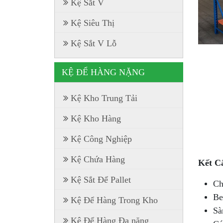
Kệ Sắt V
Kệ Siêu Thị
Kệ Sắt V Lỗ
KỆ ĐỂ HÀNG NẶNG
Kệ Kho Trung Tải
Kệ Kho Hàng
Kệ Công Nghiệp
Kệ Chứa Hàng
Kết C
Kệ Sắt Để Pallet
Ch
Be
Kệ Để Hàng Trong Kho
Sà
Kệ Để Hàng Đa năng