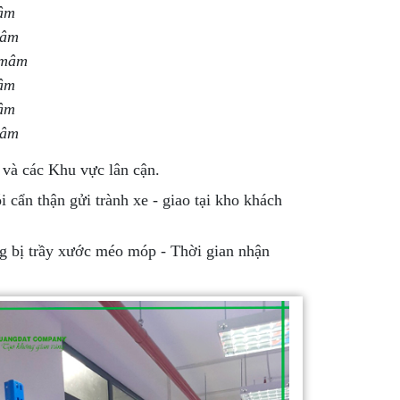
mâm
 mâm
g mâm
mâm
mâm
mâm
và các Khu vực lân cận.
cẩn thận gửi trành xe - giao tại kho khách
g bị trầy xước méo móp - Thời gian nhận