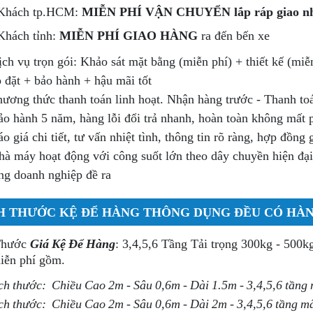
Khách tp.HCM:
MIỄN PHÍ VẬN CHUYỂN lắp ráp giao nh
Khách tỉnh:
MIỄN PHÍ GIAO HÀNG
ra đến bến xe
ch vụ trọn gói: Khảo sát mặt bằng (miễn phí) + thiết kế (miễ
p đặt + bảo hành + hậu mãi tốt
ương thức thanh toán linh hoạt. Nhận hàng trước - Thanh to
o hành 5 năm, hàng lỗi đổi trả nhanh, hoàn toàn không mất 
o giá chi tiết, tư vấn nhiệt tình, thông tin rõ ràng, hợp đồng
à máy hoạt động với công suốt lớn theo dây chuyền hiện đại
ng doanh nghiệp đề ra
H THƯỚC KỆ ĐỂ HÀNG THÔNG DỤNG ĐỀU CÓ HÀ
Thước
Giá Kệ Để Hàng
: 3,4,5,6 Tầng Tải trọng 300kg - 500k
iễn phí gồm.
ch thước: Chiều Cao 2m - Sâu 0,6m - Dài 1.5m - 3,4,5,6 tần
ch thước: Chiều Cao 2m - Sâu 0,6m - Dài 2m - 3,4,5,6 tầng 