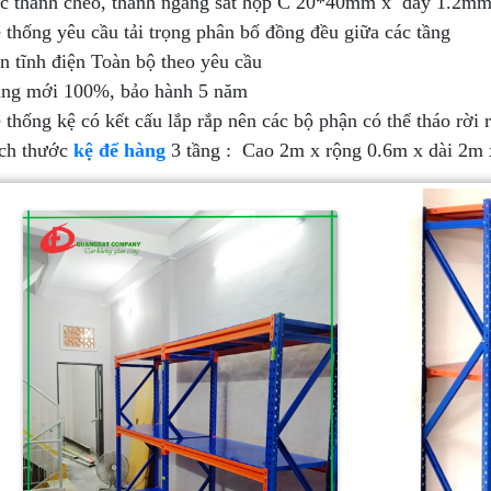
c thanh chéo, thanh ngang sắt hộp C 20*40mm x dày 1.2m
 thống yêu cầu tải trọng phân bố đồng đều giữa các tầng
n tĩnh điện Toàn bộ theo yêu cầu
ng mới 100%, bảo hành 5 năm
 thống kệ có kết cấu lắp rắp nên các bộ phận có thể tháo rời ra
ch thước
kệ để hàng
3 tầng : Cao 2m x rộng 0.6m x dài 2m 