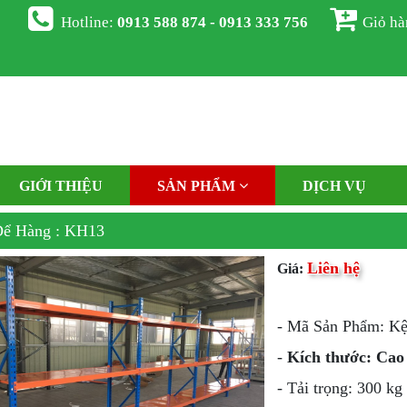
Hotline:
0913 588 874 - 0913 333 756
Giỏ h
GIỚI THIỆU
SẢN PHẨM
DỊCH VỤ
Để Hàng : KH13
Liên hệ
Giá:
- Mã Sản Phẩm: K
-
Kích thước: Cao
- Tải trọng: 300 kg