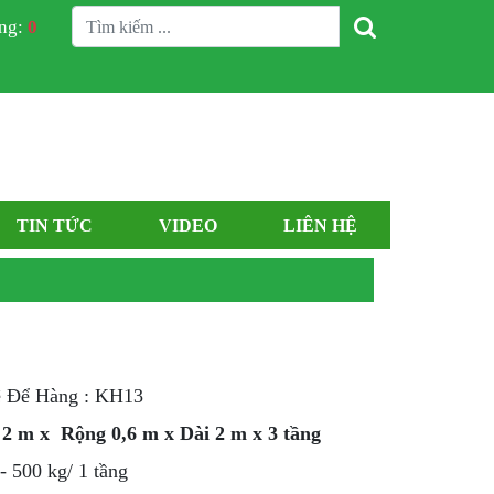
àng:
0
TIN TỨC
VIDEO
LIÊN HỆ
ệ Để Hàng : KH13
 2 m x Rộng 0,6 m x Dài 2 m x 3 tầng
 - 500 kg/ 1 tầng