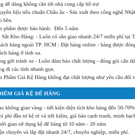
ng dễ dàng không cần tới nhà cung cấp hỗ trợ
uyên liệu tiêu chuẩn Châu âu - Sản xuất theo công nghệ Nh
p bền.
n phẩm được bảo hành: Đến 5 năm
 Sắt Kho Hàng: - Luôn có sẵn giao nhanh 24/7 miễn phí tại
ách hàng ngoài TP. HCM : Đặt hàng online - hàng được đóng g
ách hàng ở tỉnh xa.
ng gửi trành xe - Luôn đảm bảo chất lượng - đóng gói cẩn t
ng đi các tỉnh nhanh gọn.
n Phẩm Giá Kệ Hàng không đạt chất lượng như yêu cầu đổi t
ĐIỂM GIÁ KỆ ĐỂ HÀNG
o không gian vàng - tiết kiện diện tích kho hàng đến 50-70%
i phí đầu tư kệ rẻ và tiết kiệm, giá bán cạnh tranh, minh bạc
ời gian sử dụng kệ để hàng từ 10 năm - 20 năm
n chuyển và lắp đặt nhanh 24/7, chuyên nghiệp, miễn phí.