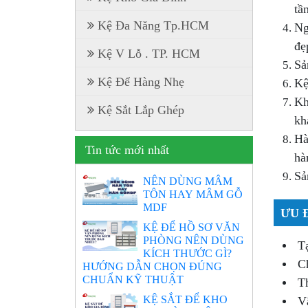
tầ
Kệ Đa Năng Tp.HCM
Ng
đẹ
Kệ V Lỗ . TP. HCM
Sả
Kệ Để Hàng Nhẹ
Kệ
Kh
Kệ Sắt Lắp Ghép
kh
Hà
Tin tức mới nhất
hà
Sả
NÊN DÙNG MÂM
TÔN HAY MÂM GỖ
MDF
ƯU 
KỆ ĐỂ HỒ SƠ VĂN
PHÒNG NÊN DÙNG
Tạ
KÍCH THƯỚC GÌ?
Ch
HƯỚNG DẪN CHỌN ĐÚNG
CHUẨN KỸ THUẬT
Th
KỆ SẮT ĐỂ KHO
Vậ