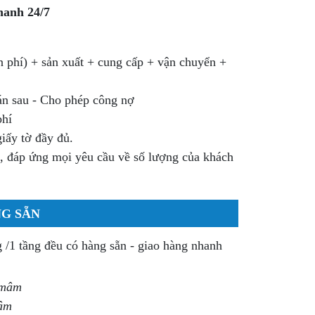
anh 24/7
n phí) + sản xuất + cung cấp + vận chuyển +
án sau - Cho phép công nợ
phí
 giấy tờ đầy đủ.
, đáp ứng mọi yêu cầu về số lượng của khách
NG SẴN
g /1 tầng đều có hàng sẵn - giao hàng nhanh
g mâm
mâm