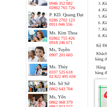
Kí
0946 352 082
02862 765 726
Kí
P. KD. Quang Đạt
Kí
0286 2702 123
Kí
0911 046 556
Kí
Ms. Kim Thoa
Kí
02862 755 426
0918 246 671
Kệ Để 
Ms, Tuyền
Khách 
0907 201 603
hàng ở
Ms. Thủy
Hàng g
0337 525 618
hàng đ
02 822 495 656
Ms. Sở Sở
0862 643 704
Ms, Yến
0862 068 379
0862 053 557