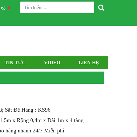
àng:
0
TIN TỨC
VIDEO
LIÊN HỆ
ệ Sắt Để Hàng : KS96
 1,5m x Rộng 0,4m x Dài 1m x 4 tầng
ao hàng nhanh 24/7 Miễn phí