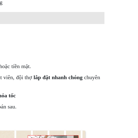
ng
hoặc tiền mặt.
ật viên, đội thợ
lắp đặt nhanh chóng
chuyên
ỏa tốc
oán sau.