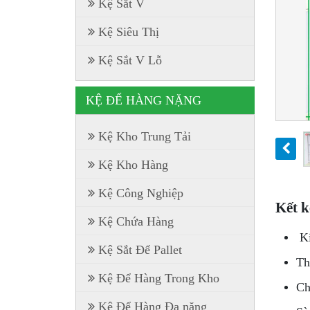
Kệ Sắt V
Kệ Siêu Thị
Kệ Sắt V Lỗ
KỆ ĐỂ HÀNG NẶNG
Kệ Kho Trung Tải
Kệ Kho Hàng
Kệ Công Nghiệp
Kết k
Kệ Chứa Hàng
Kí
Kệ Sắt Để Pallet
Th
Kệ Để Hàng Trong Kho
Ch
Kệ Để Hàng Đa năng