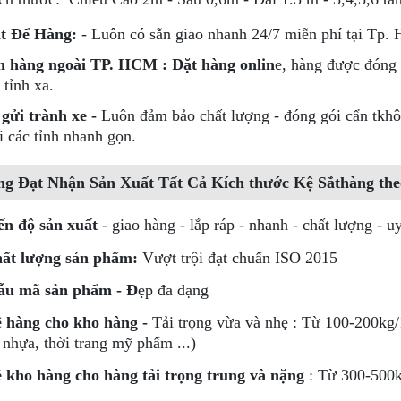
t Để Hàng:
- Luôn có sẵn giao nhanh 24/7 miễn phí tại Tp.
 hàng ngoài TP. HCM : Đặt hàng onlin
e, hàng được đóng g
 tỉnh xa.
ửi trành xe -
Luôn đảm bảo chất lượng - đóng gói cẩn tkhô
i các tỉnh nhanh gọn.
ng Đạt
Nhận Sản Xuất Tất Cả Kích thước Kệ Sắthàng the
ến độ sản xuất
- giao hàng - lắp ráp - nhanh - chất lượng - uy
ất lượng sản phẩm:
Vượt trội đạt chuẩn ISO 2015
u mã sản phẩm - Đ
ẹp đa dạng
 hàng cho kho hàng -
Tải trọng vừa và nhẹ : Từ 100-200kg/1
 nhựa, thời trang mỹ phẩm ...)
 kho hàng cho hàng tải trọng trung và nặng
: Từ 300-500k