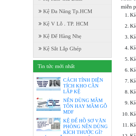
miễn p
Kệ Đa Năng Tp.HCM
Kí
Kệ V Lỗ . TP. HCM
Kí
Kệ Để Hàng Nhẹ
Kí
Kí
Kệ Sắt Lắp Ghép
Kí
Tin tức mới nhất
Kí
CÁCH TÍNH DIỆN
Kí
TÍCH KHO CẦN
LẮP KỆ
Kí
NÊN DÙNG MÂM
Kí
TÔN HAY MÂM GỖ
MDF
Kí
KỆ ĐỂ HỒ SƠ VĂN
Kí
PHÒNG NÊN DÙNG
KÍCH THƯỚC GÌ?
Kí