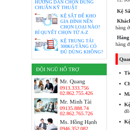
HƯỚNG DẪN CHỌN ĐÚNG
CHUẨN KỸ THUẬT
Kệ Sắ
KỆ SẮT ĐỂ KHO
Khách
GIA ĐÌNH NÊN
CHỌN LOẠI NÀO?
hàng ở
BÍ QUYẾT CHỌN TỪ A-Z
Hàng g
KỆ TRUNG TẢI
hàng đ
300KG/TẦNG CÓ
ĐỦ DÙNG KHÔNG?
Qua
ĐỘI NGŨ HỖ TRỢ
Ti
Mr. Quang
Ch
0913.333.756
02.862.755.426
Mẫ
Mr. Minh Tài
Kệ
09135.888.74
đồ
02.862.765.726
Ms. Hồng Hạnh
Kệ
0946 352 082