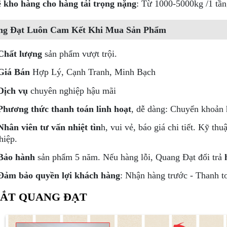
 kho hàng cho hàng tải trọng nặng
: Từ 1000-5000kg /1 tầ
ng Đạt Luôn Cam Kết Khi Mua Sản Phẩm
Chất lượng
sản phẩm vượt trội.
Giá Bán
Hợp Lý, Cạnh Tranh, Minh Bạch
Dịch vụ
chuyên nghiệp hậu mãi
Phương thức thanh toán linh hoạt
, dễ dàng: Chuyển khoản 
Nhân viên tư vấn nhiệt tìn
h, vui vẻ, báo giá chi tiết. Kỹ thu
hiệp.
Bảo hành
sản phẩm 5 năm. Nếu hàng lỗi, Quang Đạt đổi trả
h
Đảm bảo quyền lợi khách hàng
: Nhận hàng trước - Thanh t
SẮT QUANG ĐẠT