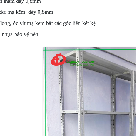
n mâm dày 0,8mm
tke mạ kẽm: dày 0,8mm
long, ốc vít mạ kẽm bắt các góc liên kết kệ
 nhựa bảo vệ nền