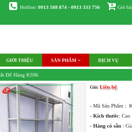
Hotline:
0913 588 874 - 0913 333 756
Giỏ h
GIỚI THIỆU
SẢN PHẨM
DỊCH VỤ
ắt Để Hàng KS96
Liên hệ
Giá:
- Mã Sản Phẩm : K
- Kích thước
: Cao
- Hàng có sẵn
: Gi