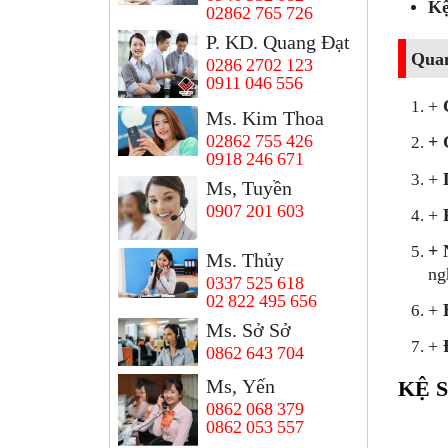
Kệ
02862 765 726
P. KD. Quang Đạt
Qua
0286 2702 123
0911 046 556
+
Ms. Kim Thoa
02862 755 426
+ 
0918 246 671
+
Ms, Tuyền
0907 201 603
+
+ 
Ms. Thủy
ng
0337 525 618
02 822 495 656
+
Ms. Sở Sở
+
0862 643 704
Ms, Yến
KỆ 
0862 068 379
0862 053 557