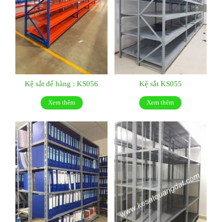
Kệ sắt để hàng : KS056
Kệ sắt KS055
Xem thêm
Xem thêm