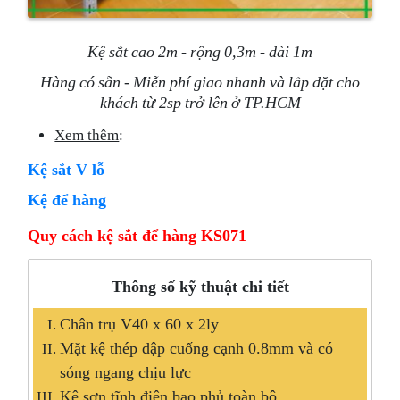
Kệ sắt cao 2m - rộng 0,3m - dài 1m
Hàng có sẵn - Miễn phí giao nhanh và lắp đặt cho
khách từ 2sp trở lên ở TP.HCM
Xem thêm
:
Kệ sắt V lỗ
Kệ để hàng
Quy cách kệ sắt để hàng KS071
Thông số kỹ thuật chi tiết
Chân trụ V40 x 60 x 2ly
Mặt kệ thép dập cuống cạnh 0.8mm và có
sóng ngang chịu lực
Kệ sơn tĩnh điện bao phủ toàn bộ