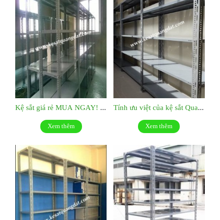
Kệ sắt giá rẻ MUA NGAY! KS039
Tính ưu việt của kệ sắt Quang Đạt:KS038
Xem thêm
Xem thêm