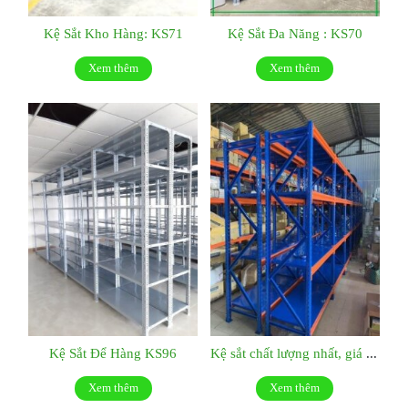
Kệ Sắt Kho Hàng: KS71
Kệ Sắt Đa Năng : KS70
Xem thêm
Xem thêm
Kệ Sắt Để Hàng KS96
Kệ sắt chất lượng nhất, giá tốt nhất:KS048
Xem thêm
Xem thêm