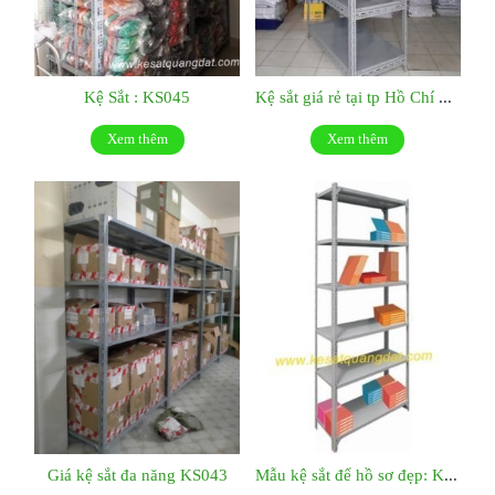
Kệ Sắt : KS045
Kệ sắt giá rẻ tại tp Hồ Chí Minh:KS044
Xem thêm
Xem thêm
Giá kệ sắt đa năng KS043
Mẫu kệ sắt để hồ sơ đẹp: KS042