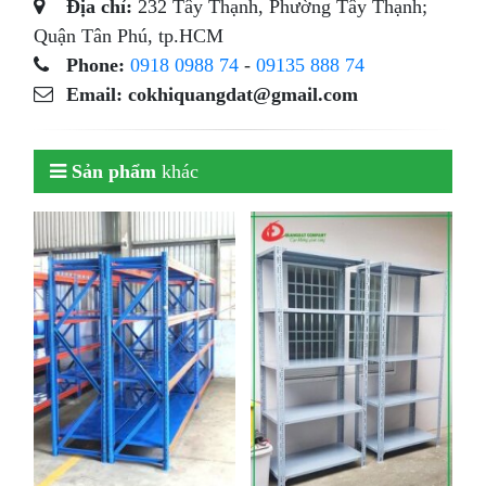
Địa chỉ:
232 Tây Thạnh, Phường Tây Thạnh;
Quận Tân Phú, tp.HCM
Phone:
0918 0988 74
-
09135 888 74
Email: cokhiquangdat@gmail.com
Sản phẩm
khác