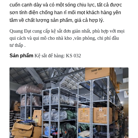
cu
ốn c
ạnh d
ày v
à c
ó m
ột s
óng ch
ịu l
ực, t
ất c
ả
đ
ư
ợc
s
ơn t
ính
đi
ện ch
ống han r
ỉ m
ối m
ọt kh
ách h
àng y
ên
t
âm v
ề ch
ất l
ư
ợng sản phẩm, gi
á cả hợp lý.
Quang Đạt cung cấp kệ sắt đơn giản nhất, phù hợp với mọi
qui cách và qui mô cho nhà kho ,văn phòng, chi phí đầu
tư thấp .
Sản phẩm
Kệ sắt để hàng: KS 032