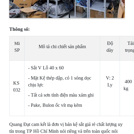
Thông số:
Độ
Tải
Mã
Mô tả chi chiết sản phẩm
SP
dày
trọn
- Sắt V Lỗ 40 x 60
V: 2
- Mặt Kệ thép dập, có 1 sóng dọc
400
KS
Ly
chịu lực
kg
032
- Tất cả sơn tỉnh điện màu xám ghi
- Pake, Bulon ốc vít mạ kẽm
Quang Đạt cam kết là đơn vị bán kệ sắt giá rẻ chất lượng uy
tín trong TP Hồ Chí Minh nói riêng và trên toàn quốc nói