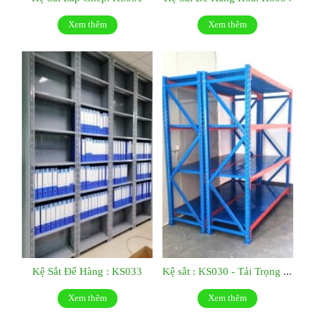
Xem thêm
Xem thêm
Kệ Sắt Để Hàng : KS033
Kệ sắt : KS030 - Tải Trọng 500kg/tầng
Xem thêm
Xem thêm