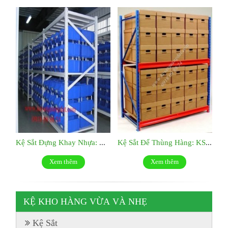
Kệ Sắt Đựng Khay Nhựa: KS029
Kệ Sắt Để Thùng Hàng: KS028
Xem thêm
Xem thêm
KỆ KHO HÀNG VỪA VÀ NHẸ
Kệ Sắt