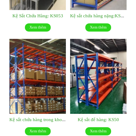
Kệ Sắt Chứa Hàng: KS053
Kệ sắt chứa hàng nặng:KS052
Xem thêm
Xem thêm
Kệ sắt chứa hàng trong kho KS51
Kệ sắt để hàng: KS50
Xem thêm
Xem thêm