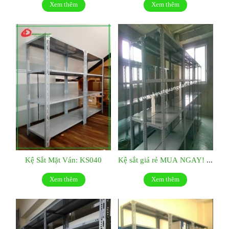
Xem thêm
Xem thêm
Kệ Sắt Mặt Ván: KS040
Kệ sắt giá rẻ MUA NGAY! KS039
Xem thêm
Xem thêm