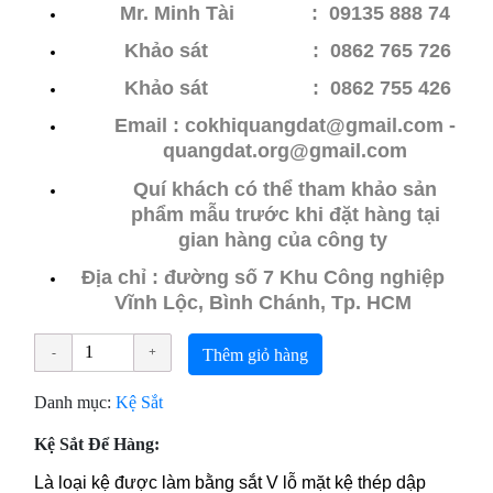
Mr. Minh Tài : 09135 888 74
Khảo sát : 0862 765 726
Khảo sát
: 0862 755 426
Email : cokhiquangdat@gmail.com -
quangdat.
org@gmail.com
Quí khách có thể tham khảo sản
phẩm mẫu trước khi đặt hàng tại
gian hàng của công ty
Địa chỉ : đường số 7 Khu Công nghiệp
Vĩnh Lộc, Bình Chánh, Tp. HCM
Thêm giỏ hàng
Danh mục:
Kệ Sắt
Kệ Sắt Để Hàng:
Là loại kệ được làm b
ằng sắt V lỗ
m
ặt k
ệ th
ép d
ập