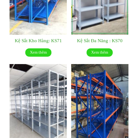
Kệ Sắt Kho Hàng: KS71
Kệ Sắt Đa Năng : KS70
Xem thêm
Xem thêm