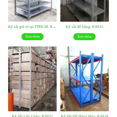
Kệ sắt giá rẻ tại TPHCM: KS036
Kệ sắt để hàng: KS035
Xem thêm
Xem thêm
Kệ Sắt Lắp Ghép: KS031
Kệ Sắt Để Hàng Hóa: KS034