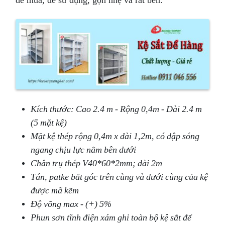
Kích thước: Cao 2.4 m - Rộng 0,4m - Dài 2.4 m
(5 mặt kệ)
Mặt kệ thép rộng 0,4m x dài 1,2m, có dập sóng
ngang chịu lực nằm bên dưới
Chân trụ thép V40*60*2mm; dài 2m
Tán, patke bắt góc trên cùng và dưới cùng của kệ
được mã kẽm
Độ võng max - (+) 5%
Phun sơn tĩnh điện xám ghi toàn bộ kệ sắt để