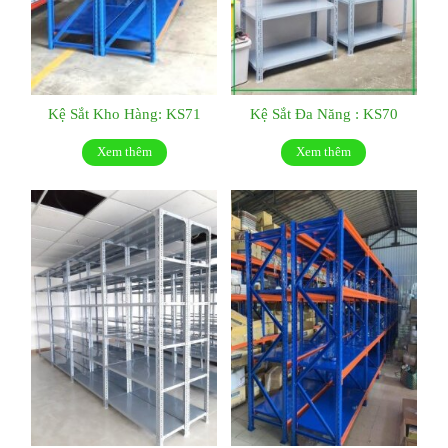
Kệ Sắt Kho Hàng: KS71
Kệ Sắt Đa Năng : KS70
Xem thêm
Xem thêm