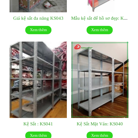
Giá kệ sắt đa năng KS043
Mẫu kệ sắt để hồ sơ đẹp: KS042
Xem thêm
Xem thêm
Kệ Sắt : KS041
Kệ Sắt Mặt Ván: KS040
Xem thêm
Xem thêm