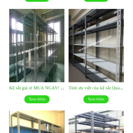
Kệ sắt giá rẻ MUA NGAY! KS039
Tính ưu việt của kệ sắt Quang Đạt:KS038
Xem thêm
Xem thêm