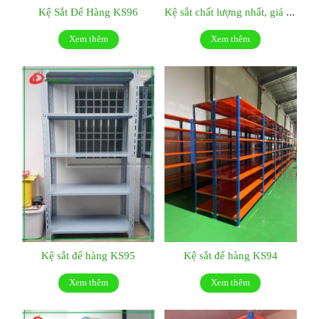
Kệ Sắt Để Hàng KS96
Kệ sắt chất lượng nhất, giá tốt nhất:KS048
Xem thêm
Xem thêm
Kệ sắt để hàng KS95
Kệ sắt để hàng KS94
Xem thêm
Xem thêm