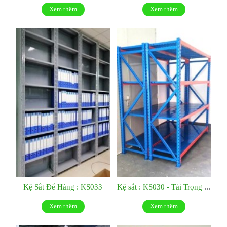
Xem thêm
Xem thêm
Kệ Sắt Để Hàng : KS033
Kệ sắt : KS030 - Tải Trọng 500kg/tầng
Xem thêm
Xem thêm