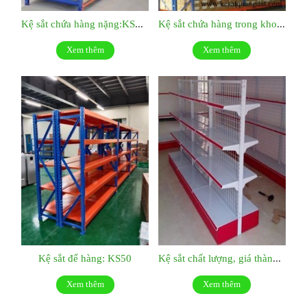
Kệ sắt chứa hàng nặng:KS052
Kệ sắt chứa hàng trong kho KS51
Xem thêm
Xem thêm
Kệ sắt để hàng: KS50
Kệ sắt chất lượng, giá thành hợp lý:KS049
Xem thêm
Xem thêm