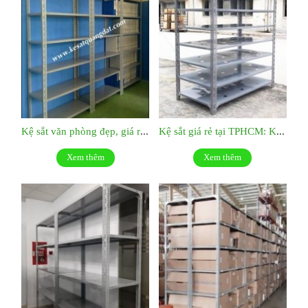
Kệ sắt văn phòng đẹp, giá rẻ: KS037
Kệ sắt giá rẻ tại TPHCM: KS036
Xem thêm
Xem thêm