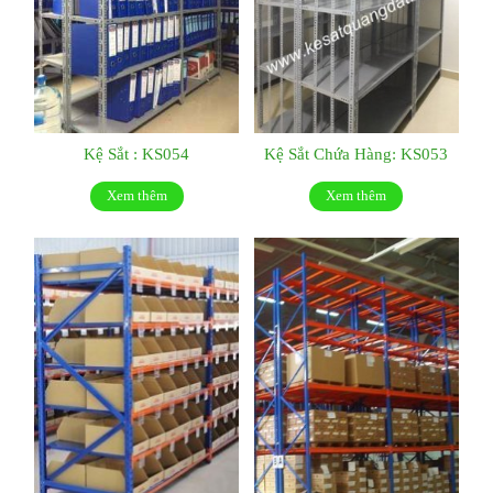
Kệ Sắt : KS054
Kệ Sắt Chứa Hàng: KS053
Xem thêm
Xem thêm