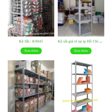
Kệ Sắt : KS045
Kệ sắt giá rẻ tại tp Hồ Chí Minh:KS044
Xem thêm
Xem thêm