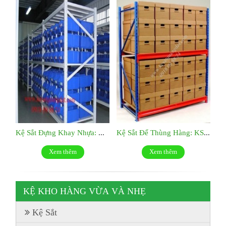
Kệ Sắt Đựng Khay Nhựa: KS029
Kệ Sắt Để Thùng Hàng: KS028
Xem thêm
Xem thêm
KỆ KHO HÀNG VỪA VÀ NHẸ
Kệ Sắt