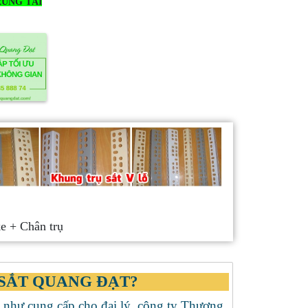
UNG TẢI
e + Chân trụ
 SẮT QUANG ĐẠT?
như cung cấp cho đại lý, công ty Thương