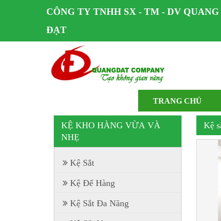
CÔNG TY TNHH SX - TM - DV QUANG
ĐẠT
TRANG CHỦ
KỆ KHO HÀNG VỪA VÀ
Kệ s
NHẸ
Kệ Sắt
Kệ Để Hàng
Kệ Sắt Đa Năng