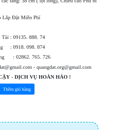
các tầng: 38 cm ( lọt lòng), Chiều cao Phủ bì
o Lắp Đặt Miễn Phí
 Tài : 09135. 888. 74
ng : 0918. 098. 874
òng : 02862. 765. 726
dat@gmail.com - quangdat.org@gmail.com
CẬY - DỊCH VỤ HOÀN HẢO !
Thêm giỏ hàng