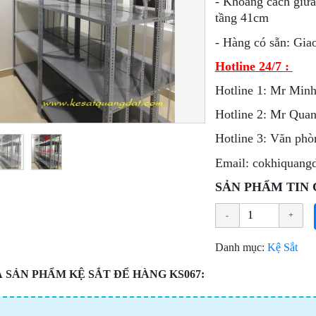
- Khoảng cách giữa 
tầng 41cm
- Hàng có sẵn: Gia
Hotline 24/7 :
Hotline 1: Mr Minh
Hotline 2: Mr Qua
Hotline 3: Văn ph
Email: cokhiquang
SẢN PHẨM TIN 
Danh mục:
Kệ Sắt
 SẢN PHẨM KỆ SẮT ĐỂ HÀNG KS067: