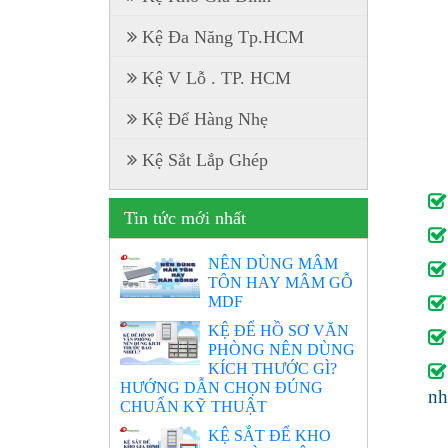
Kệ Đa Năng Tp.HCM
Kệ V Lỗ . TP. HCM
Kệ Để Hàng Nhẹ
Kệ Sắt Lắp Ghép
Tin tức mới nhất
NÊN DÙNG MÂM
TÔN HAY MÂM GỖ
MDF
KỆ ĐỂ HỒ SƠ VĂN
PHÒNG NÊN DÙNG
KÍCH THƯỚC GÌ?
HƯỚNG DẪN CHỌN ĐÚNG
nh
CHUẨN KỸ THUẬT
KỆ SẮT ĐỂ KHO