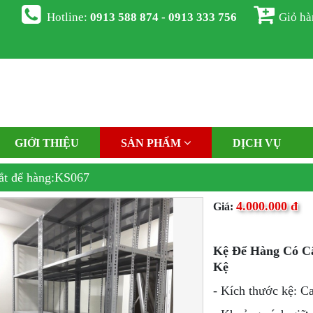
Hotline:
0913 588 874 - 0913 333 756
Giỏ h
GIỚI THIỆU
SẢN PHẨM
DỊCH VỤ
ắt để hàng:KS067
4.000.000 đ
Giá:
Kệ Để Hàng Có Câ
Kệ
- Kích thước kệ: C