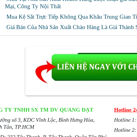
Mại, Công Ty Nội Thất
Mua Kệ Sắt Trực Tiếp Không Qua Khâu Trung Gian Tiế
Giá Bán Của Nhà Sản Xuất Chào Hàng Là Giá Thành 
G TY TNHH SX TM DV QUANG ĐẠT
Hotline 2
đường số 3, KDC Vĩnh Lộc, Bình Hưng Hòa,
Hotline 1
h Tân, TP.HCM
Hotline 2
D: 232 Tây Thạnh, P. Tây Thạnh, Quận Tân Phú,