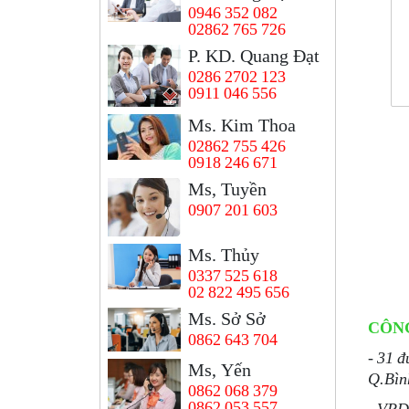
0946 352 082
02862 765 726
P. KD. Quang Đạt
0286 2702 123
0911 046 556
Ms. Kim Thoa
02862 755 426
0918 246 671
Ms, Tuyền
0907 201 603
Ms. Thủy
0337 525 618
02 822 495 656
Ms. Sở Sở
CÔN
0862 643 704
- 31 
Ms, Yến
Q.Bìn
0862 068 379
0862 053 557
- VPD