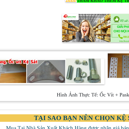
THAM KHẢO THÊM KỆ TR
Hình Ảnh Thực Tế: Ốc Vít + Pask
TẠI SAO BẠN NÊN CHỌN KỆ
Mua Tại Nhà Sản Xuất Khách Hàng được nhận giá bán 