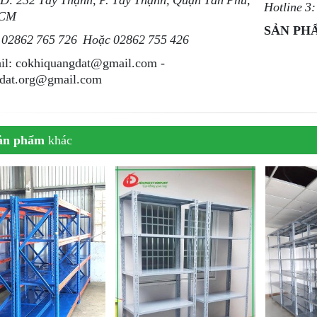
Hotline 3
HCM
SẢN PHẨ
: 02862 765 726 Hoặc 02862 755 426
il: cokhiquangdat@gmail.com -
dat.org@gmail.com
ản phẩm
khác