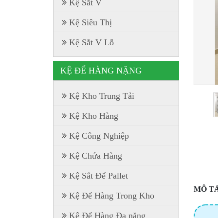
Kệ Sắt V
Kệ Siêu Thị
Kệ Sắt V Lỗ
KỆ ĐỂ HÀNG NẶNG
Kệ Kho Trung Tải
Kệ Kho Hàng
Kệ Công Nghiệp
Kệ Chứa Hàng
Kệ Sắt Để Pallet
MÔ TẢ
Kệ Để Hàng Trong Kho
Kệ Để Hàng Đa năng