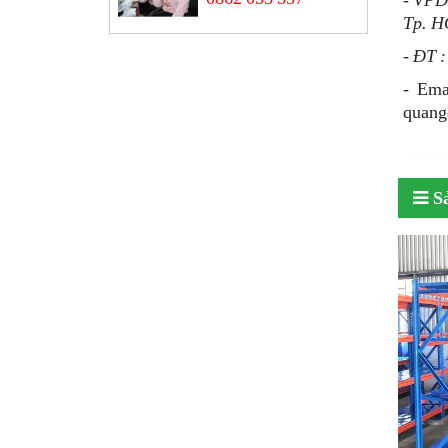
Tp. 
- ÐT 
-
Ema
quang
S