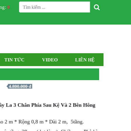
àng:
0
TIN TỨC
VIDEO
LIÊN HỆ
4.800.000 đ
y La 3 Chắn Phía Sau Kệ Và 2 Bên Hông
ao 2 m * Rộng 0,8 m * Dài 2 m, 5tầng.