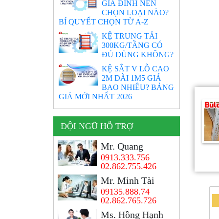
GIA ĐÌNH NÊN
CHỌN LOẠI NÀO?
BÍ QUYẾT CHỌN TỪ A-Z
KỆ TRUNG TẢI
300KG/TẦNG CÓ
ĐỦ DÙNG KHÔNG?
KỆ SẮT V LỖ CAO
2M DÀI 1M5 GIÁ
BAO NHIÊU? BẢNG
GIÁ MỚI NHẤT 2026
ĐỘI NGŨ HỖ TRỢ
Mr. Quang
0913.333.756
02.862.755.426
Mr. Minh Tài
09135.888.74
02.862.765.726
Ms. Hồng Hạnh