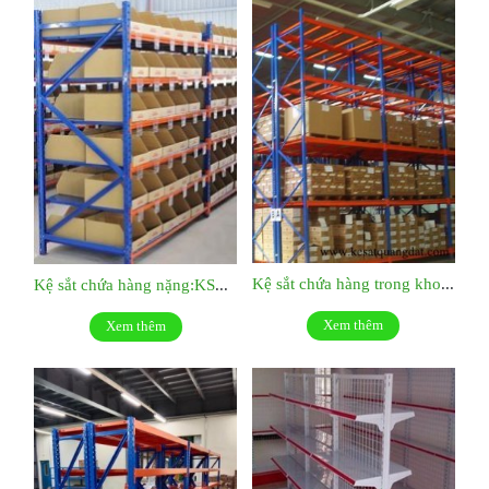
Kệ sắt chứa hàng trong kho KS51
Kệ sắt chứa hàng nặng:KS052
Xem thêm
Xem thêm