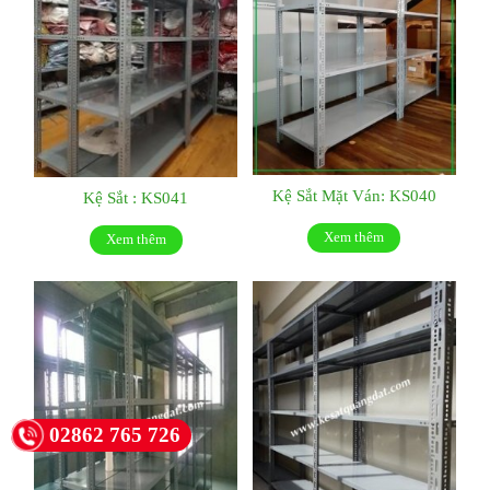
Kệ Sắt Mặt Ván: KS040
Kệ Sắt : KS041
Xem thêm
Xem thêm
02862 765 726