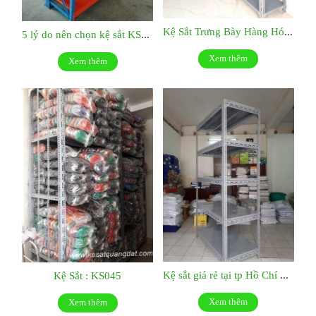
Kệ Sắt Trưng Bày Hàng Hóa : KS046
5 lý do nên chọn kệ sắt KS047
Xem thêm
Xem thêm
Kệ sắt giá rẻ tại tp Hồ Chí Minh:KS044
Kệ Sắt : KS045
Xem thêm
Xem thêm