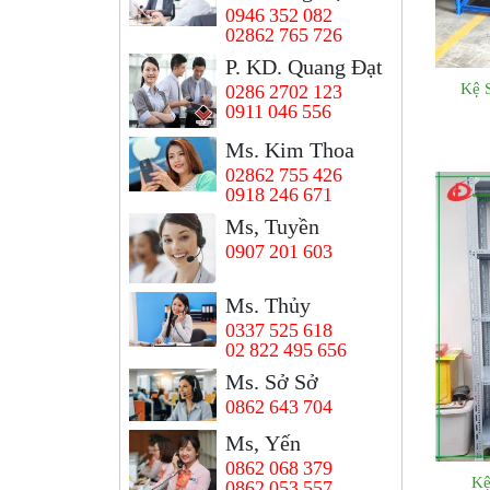
0946 352 082
02862 765 726
P. KD. Quang Đạt
Kệ 
0286 2702 123
0911 046 556
Ms. Kim Thoa
02862 755 426
0918 246 671
Ms, Tuyền
0907 201 603
Ms. Thủy
0337 525 618
02 822 495 656
Ms. Sở Sở
0862 643 704
Ms, Yến
0862 068 379
Kệ
0862 053 557