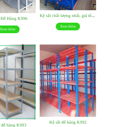
Kệ sắt chất lượng nhất, giá tốt nhất:KS048
t Để Hàng KS96
Xem thêm
Xem thêm
Kệ sắt để hàng KS92
t để hàng KS93