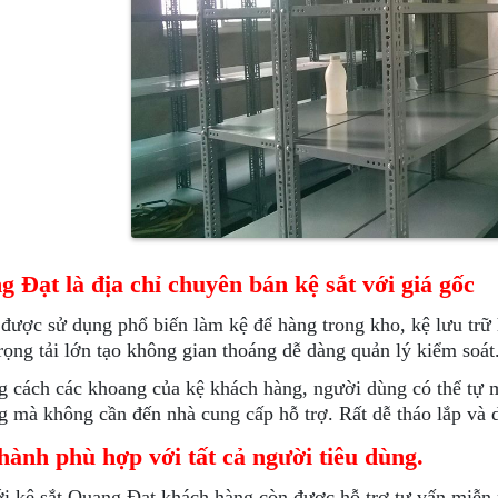
 Đạt là địa chỉ chuyên bán kệ sắt với giá gốc
 được sử dụng phổ biến làm kệ để hàng trong kho, kệ lưu trữ 
rọng tải lớn tạo không gian thoáng dễ dàng quản lý kiểm soát
 cách các khoang của kệ khách hàng, người dùng có thể tự m
g mà không cần đến nhà cung cấp hỗ trợ. Rất dễ tháo lắp và 
hành phù hợp với tất cả người tiêu dùng.
i kệ sắt Quang Đạt khách hàng còn được hỗ trợ tư vấn miễn