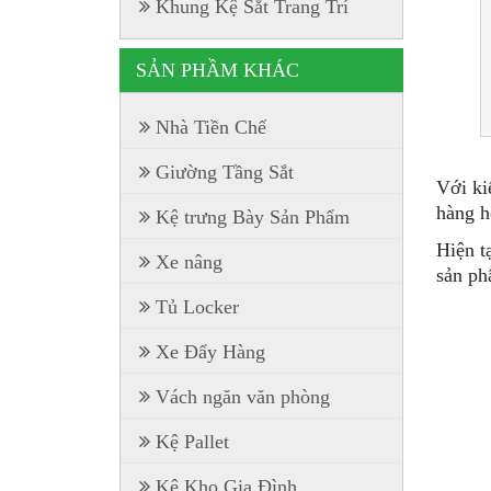
Khung Kệ Sắt Trang Trí
SẢN PHẦM KHÁC
Nhà Tiền Chế
Giường Tầng Sắt
Với ki
hàng h
Kệ trưng Bày Sản Phẩm
Hiện t
Xe nâng
sản ph
Tủ Locker
Xe Đẩy Hàng
Vách ngăn văn phòng
Kệ Pallet
Kệ Kho Gia Đình