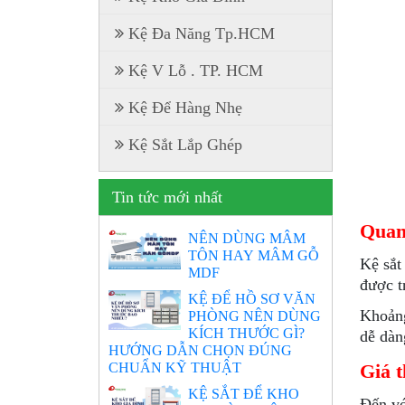
Kệ Đa Năng Tp.HCM
Kệ V Lỗ . TP. HCM
Kệ Để Hàng Nhẹ
Kệ Sắt Lắp Ghép
Tin tức mới nhất
Quang
NÊN DÙNG MÂM
TÔN HAY MÂM GỖ
Kệ sắt
MDF
được t
KỆ ĐỂ HỒ SƠ VĂN
Khoảng
PHÒNG NÊN DÙNG
KÍCH THƯỚC GÌ?
dễ dàn
HƯỚNG DẪN CHỌN ĐÚNG
CHUẨN KỸ THUẬT
Giá t
KỆ SẮT ĐỂ KHO
Đến vớ