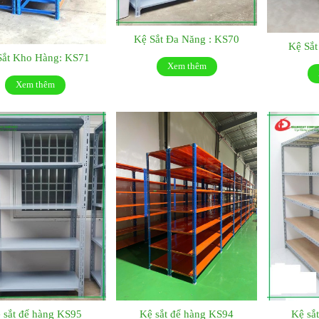
Kệ Sắt Đa Năng : KS70
Kệ Sắ
Sắt Kho Hàng: KS71
Xem thêm
Xem thêm
 sắt để hàng KS95
Kệ sắt để hàng KS94
Kệ sắ