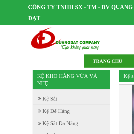
CÔNG TY TNHH SX - TM - DV QUANG
ĐẠT
TRANG CHỦ
KỆ KHO HÀNG VỪA VÀ
Kệ 
NHẸ
Kệ Sắt
Kệ Để Hàng
Kệ Sắt Đa Năng