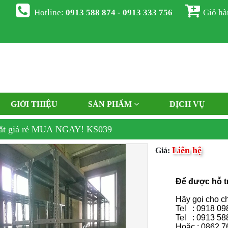
Hotline:
0913 588 874 - 0913 333 756
Giỏ h
GIỚI THIỆU
SẢN PHẨM
DỊCH VỤ
sắt giá rẻ MUA NGAY! KS039
Liên hệ
Giá:
Để được hỗ tr
Hãy gọi cho c
Tel : 0918 0
Tel : 0913 58
Hoặc : 0862 7