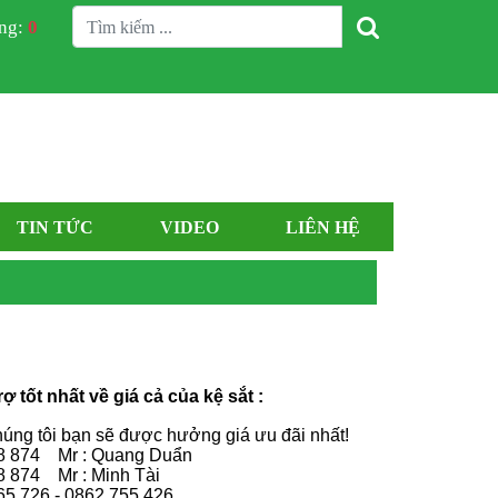
àng:
0
TIN TỨC
VIDEO
LIÊN HỆ
ợ tốt nhất về giá cả của kệ sắt :
húng tôi bạn sẽ được hưởng giá ưu đãi nhất!
98 874 Mr : Quang Duẩn
8 874 Mr : Minh Tài
65 726 - 0862 755 426