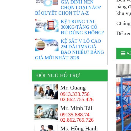
GIA ĐÌNH NÊN
hàng đ
CHỌN LOẠI NÀO?
BÍ QUYẾT CHỌN TỪ A-Z
khu v
KỆ TRUNG TẢI
Chúng 
300KG/TẦNG CÓ
ĐỦ DÙNG KHÔNG?
Để xem
KỆ SẮT V LỖ CAO
2M DÀI 1M5 GIÁ
BAO NHIÊU? BẢNG
S
GIÁ MỚI NHẤT 2026
ĐỘI NGŨ HỖ TRỢ
Mr. Quang
0913.333.756
02.862.755.426
Mr. Minh Tài
09135.888.74
02.862.765.726
Ms. Hồng Hạnh