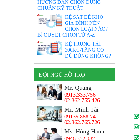
HƯỚNG DẪN CHỌN ĐÚNG
CHUẨN KỸ THUẬT
KỆ SẮT ĐỂ KHO
GIA ĐÌNH NÊN
CHỌN LOẠI NÀO?
BÍ QUYẾT CHỌN TỪ A-Z
KỆ TRUNG TẢI
300KG/TẦNG CÓ
ĐỦ DÙNG KHÔNG?
ĐỘI NGŨ HỖ TRỢ
Mr. Quang
0913.333.756
02.862.755.426
Mr. Minh Tài
09135.888.74
02.862.765.726
Ms. Hồng Hạnh
0946 352 082