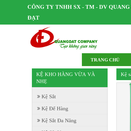
CÔNG TY TNHH SX - TM - DV QUANG
ĐẠT
TRANG CHỦ
KỆ KHO HÀNG VỪA VÀ
Kệ s
NHẸ
Kệ Sắt
Kệ Để Hàng
Kệ Sắt Đa Năng