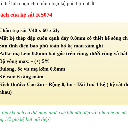
ó thể lựa chọn cho mình loại kệ phù hợp nhất.
ách của kệ sắt KS074
Chân trụ sắt V40 x 60 x 2ly
Mặt kệ thép dập cuốn cạnh dày 0,8mm có thiết kế sóng ch
Sơn tĩnh điện bao phủ toàn bộ kệ màu xám ghi
Patke mạ kẽm 0.8mm bắt góc trên cùng, dưới cùng và bắt 2
Độ võng max: - (+) 5%
Bulong, ốc vít mạ kẽm 0,8mm
Kệ cao: 6 tầng mâm
Kích thước: Cao 2m - Rộng 0,3m - Dài 1m/ 1 kệ ( kệ sắt để
nhau)
:
Quý khách có thể mua nhiều kệ bắt nối tiếp với nhau hoặc nếu
g 1/2 giá kệ bắt nối tiếp)