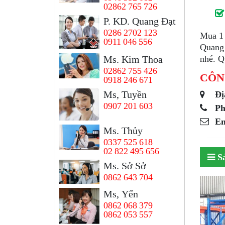
02862 765 726
P. KD. Quang Đạt
0286 2702 123
Mua 1 
0911 046 556
Quang 
Ms. Kim Thoa
nhé. Q
02862 755 426
CÔN
0918 246 671
Ms, Tuyền
Đị
0907 201 603
Ph
Em
Ms. Thủy
0337 525 618
02 822 495 656
S
Ms. Sở Sở
0862 643 704
Ms, Yến
0862 068 379
0862 053 557