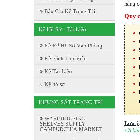
hàng c
Báo Giá Kệ Trung Tải
Quy c
Kệ Hồ Sơ - Tài Liệu
Kệ Để Hồ Sơ Văn Phòng
Kệ Sách Thư Viện
Kệ Tài Liệu
Kệ hồ sơ
KHUNG SẮT TRANG TRÍ
WAREHOUSING
Lưu ý
SHELVES SUPPLY
CAMPURCHIA MARKET
rời bằn