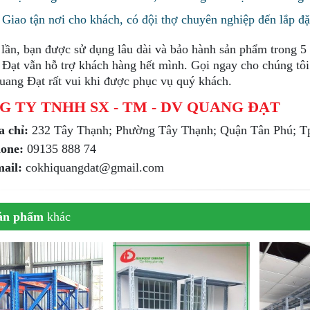
Giao tận nơi cho khách, có đội thợ chuyên nghiệp đến lắp đặ
lần, bạn được sử dụng lâu dài và bảo hành sản phẩm trong 5
Đạt vẫn hỗ trợ khách hàng hết mình. Gọi ngay cho chúng tôi
uang Đạt rất vui khi được phục vụ quý khách.
G TY TNHH SX - TM - DV QUANG ĐẠT
a chỉ:
232 Tây Thạnh; Phường Tây Thạnh; Quận Tân Phú; 
one:
09135 888 74
ail:
cokhiquangdat@gmail.com
ản phẩm
khác