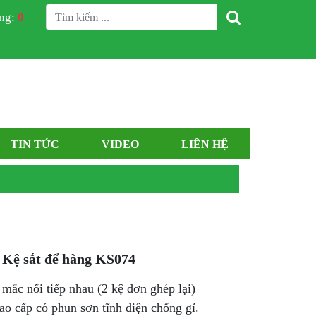
àng:
0
TIN TỨC
VIDEO
LIÊN HỆ
Kệ sắt để hàng KS074
 mắc nối tiếp nhau (2 kệ đơn ghép lại)
cao cấp có phun sơn tĩnh điện chống gỉ.