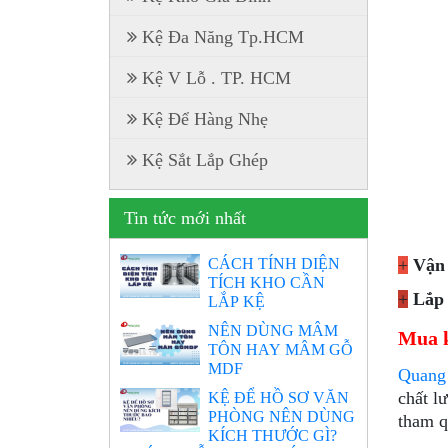
Kệ Đa Năng Tp.HCM
Kệ V Lỗ . TP. HCM
Kệ Để Hàng Nhẹ
Kệ Sắt Lắp Ghép
Tin tức mới nhất
CÁCH TÍNH DIỆN
+
Vận
TÍCH KHO CẦN
+
Lắp 
LẮP KỆ
NÊN DÙNG MÂM
Mua k
TÔN HAY MÂM GỖ
MDF
Quang
chất l
KỆ ĐỂ HỒ SƠ VĂN
PHÒNG NÊN DÙNG
tham q
KÍCH THƯỚC GÌ?