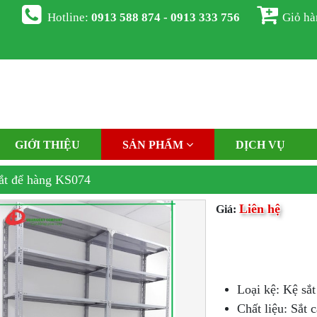
Hotline:
0913 588 874 - 0913 333 756
Giỏ h
GIỚI THIỆU
SẢN PHẨM
DỊCH VỤ
ắt để hàng KS074
Liên hệ
Giá:
Loại kệ: Kệ sắt
Chất liệu: Sắt 