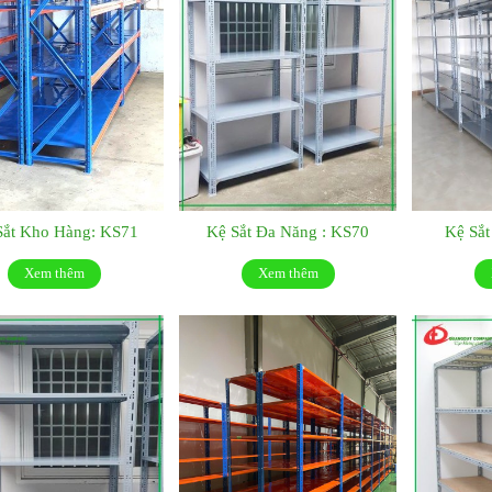
Sắt Kho Hàng: KS71
Kệ Sắt Đa Năng : KS70
Kệ Sắ
Xem thêm
Xem thêm