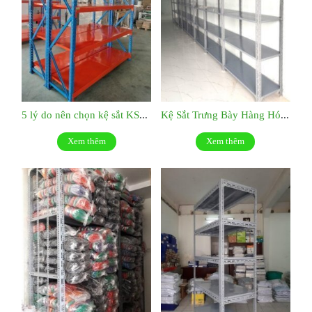
5 lý do nên chọn kệ sắt KS047
Kệ Sắt Trưng Bày Hàng Hóa : KS046
Xem thêm
Xem thêm