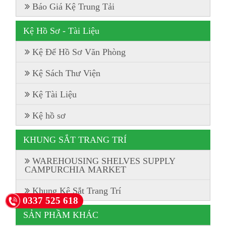
Báo Giá Kệ Trung Tải
Kệ Hồ Sơ - Tài Liệu
Kệ Để Hồ Sơ Văn Phòng
Kệ Sách Thư Viện
Kệ Tài Liệu
Kệ hồ sơ
KHUNG SẮT TRANG TRÍ
WAREHOUSING SHELVES SUPPLY
CAMPURCHIA MARKET
Khung Kệ Sắt Trang Trí
0337 525 618
SẢN PHẦM KHÁC