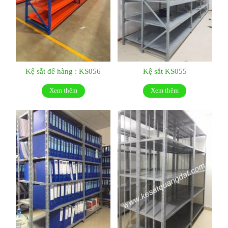
Kệ sắt để hàng : KS056
Kệ sắt KS055
Xem thêm
Xem thêm