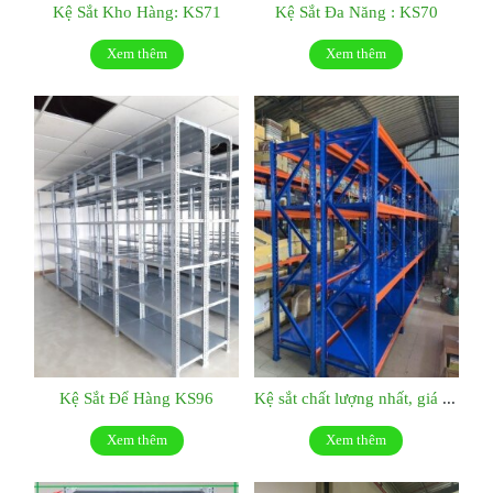
Kệ Sắt Kho Hàng: KS71
Kệ Sắt Đa Năng : KS70
Xem thêm
Xem thêm
Kệ Sắt Để Hàng KS96
Kệ sắt chất lượng nhất, giá tốt nhất:KS048
Xem thêm
Xem thêm