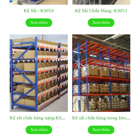
Kệ Sắt : KS054
Kệ Sắt Chứa Hàng: KS053
Xem thêm
Xem thêm
Kệ sắt chứa hàng nặng:KS052
Kệ sắt chứa hàng trong kho KS51
Xem thêm
Xem thêm