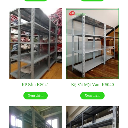
Kệ Sắt : KS041
Kệ Sắt Mặt Ván: KS040
Xem thêm
Xem thêm