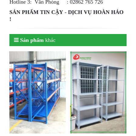
Hotline 3: Văn Phòng : 02862 765 726
SẢN PHẨM TIN CẬY - DỊCH VỤ HOÀN HẢO
!
Sản phẩm
khác