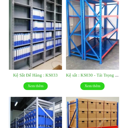
Kệ Sắt Để Hàng : KS033
Kệ sắt : KS030 - Tải Trọng 500kg/tầng
Xem thêm
Xem thêm