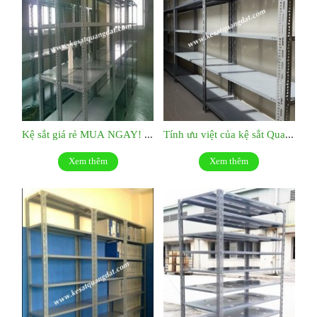
Kệ sắt giá rẻ MUA NGAY! KS039
Tính ưu việt của kệ sắt Quang Đạt:KS038
Xem thêm
Xem thêm