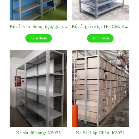
Kệ sắt văn phòng đẹp, giá rẻ: KS037
Kệ sắt giá rẻ tại TPHCM: KS036
Xem thêm
Xem thêm
Kệ sắt để hàng: KS035
Kệ Sắt Lắp Ghép: KS031