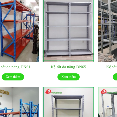
 sắt đa năng DN61
Kệ sắt đa năng DN65
Kệ sắ
Xem thêm
Xem thêm