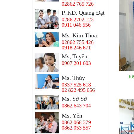
02862 765 726
P. KD. Quang Đạt
0286 2702 123
0911 046 556
Ms. Kim Thoa
02862 755 426
0918 246 671
Ms, Tuyền
0907 201 603
Kệ
Ms. Thủy
0337 525 618
02 822 495 656
Ms. Sở Sở
0862 643 704
Ms, Yến
0862 068 379
0862 053 557