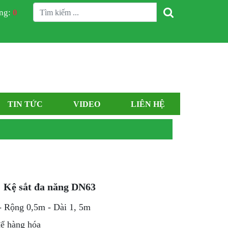
àng:
0
TIN TỨC
VIDEO
LIÊN HỆ
Kệ sắt đa năng DN63
- Rộng 0,5m - Dài 1, 5m
để hàng hóa