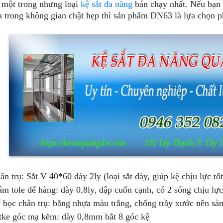
 một trong nhưng loại
kệ sắt đa năng
bán chạy nhất. Nếu bạn 
a trong không gian chật hẹp thì sản phẩm DN63 là lựa chọn 
ân trụ: Sắt V 40*60 dày 2ly (loại sắt dày, giúp kệ chịu lực tố
m tole để hàng: dày 0,8ly, dập cuốn cạnh, có 2 sóng chịu lự
 bọc chân trụ: bằng nhựa màu trắng, chống trầy xước nền sà
tke góc mạ kẽm: dày 0,8mm bắt 8 góc kệ