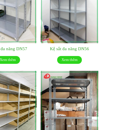
t đa năng DN57
Kệ sắt đa năng DN56
Xem thêm
Xem thêm