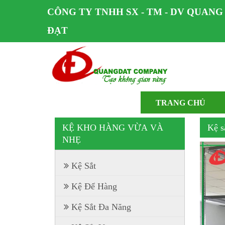
CÔNG TY TNHH SX - TM - DV QUANG
ĐẠT
TRANG CHỦ
KỆ KHO HÀNG VỪA VÀ
Kệ s
NHẸ
Kệ Sắt
Kệ Để Hàng
Kệ Sắt Đa Năng