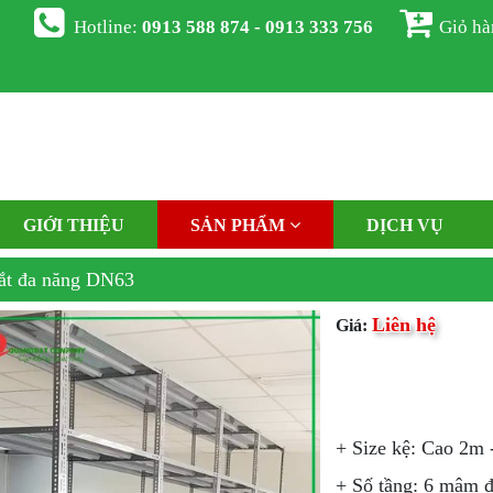
Hotline:
0913 588 874 - 0913 333 756
Giỏ h
GIỚI THIỆU
SẢN PHẨM
DỊCH VỤ
ắt đa năng DN63
Liên hệ
Giá:
+ Size kệ: Cao 2m 
+ Số tầng: 6 mâm 