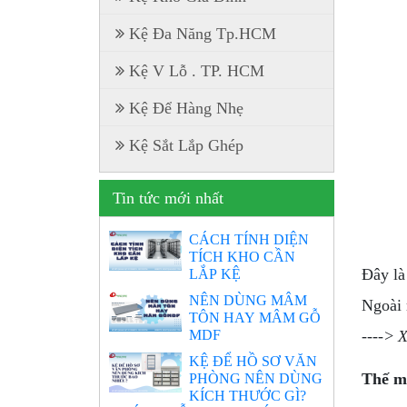
Kệ Đa Năng Tp.HCM
Kệ V Lỗ . TP. HCM
Kệ Để Hàng Nhẹ
Kệ Sắt Lắp Ghép
Tin tức mới nhất
CÁCH TÍNH DIỆN
TÍCH KHO CẦN
Đây là
LẮP KỆ
NÊN DÙNG MÂM
Ngoài 
TÔN HAY MÂM GỖ
MDF
----> 
KỆ ĐỂ HỒ SƠ VĂN
PHÒNG NÊN DÙNG
Thế m
KÍCH THƯỚC GÌ?