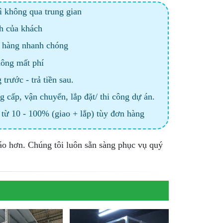
ì không qua trung gian
h của khách
h hàng nhanh chóng
hông mất phí
rước - trả tiền sau.
g cấp, vận chuyển, lắp đặt/ thi công dự án.
í từ 10 - 100% (giao + lắp) tùy đơn hàng
áo hơn. Chúng tôi luôn sẵn sàng phục vụ quý