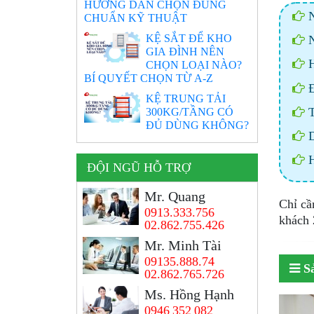
HƯỚNG DẪN CHỌN ĐÚNG
N
CHUẨN KỸ THUẬT
KỆ SẮT ĐỂ KHO
N
GIA ĐÌNH NÊN
H
CHỌN LOẠI NÀO?
BÍ QUYẾT CHỌN TỪ A-Z
Đ
KỆ TRUNG TẢI
T
300KG/TẦNG CÓ
ĐỦ DÙNG KHÔNG?
D
H
ĐỘI NGŨ HỖ TRỢ
Mr. Quang
Chỉ cầ
0913.333.756
khách 
02.862.755.426
Mr. Minh Tài
09135.888.74
S
02.862.765.726
Ms. Hồng Hạnh
0946 352 082