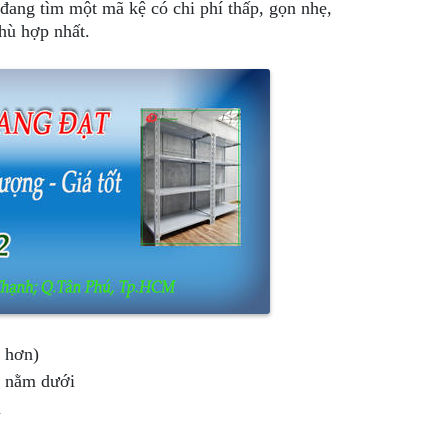
đang tìm một mã kệ có chi phí thấp, gọn nhẹ,
phù hợp nhất.
t hơn)
c nằm dưới
n