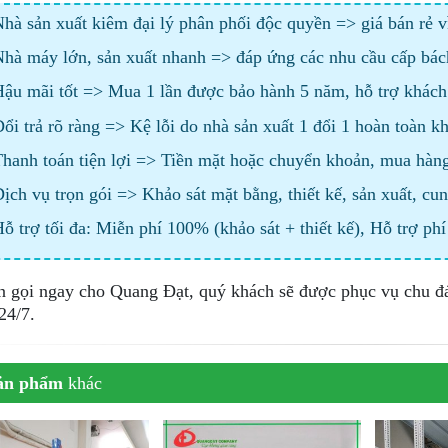
hà sản xuất kiêm đại lý phân phối độc quyền => giá bán rẻ v
hà máy lớn, sản xuất nhanh => đáp ứng các nhu cầu cấp bác
ậu mãi tốt => Mua 1 lần được bảo hành 5 năm, hỗ trợ khác
ổi trả rõ ràng => Kệ lỗi do nhà sản xuất 1 đổi 1 hoàn toàn k
hanh toán tiện lợi => Tiền mặt hoặc chuyển khoản, mua hàng t
ịch vụ trọn gói => Khảo sát mặt bằng, thiết kế, sản xuất, cun
ỗ trợ tối đa: Miễn phí 100% (khảo sát + thiết kế), Hỗ trợ ph
n gọi ngay cho Quang Đạt, quý khách sẽ được phục vụ chu đ
24/7.
ản phẩm
khác