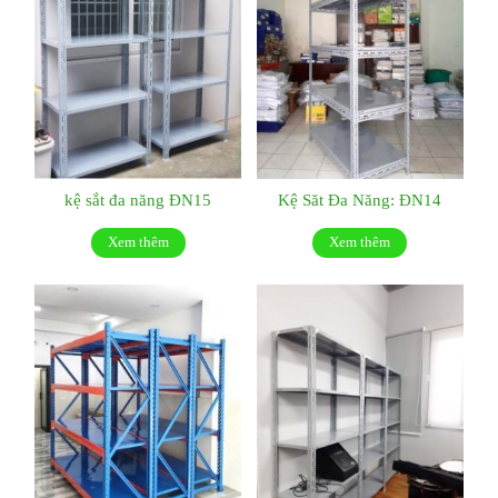
kệ sắt đa năng ĐN15
Kệ Săt Đa Năng: ĐN14
Xem thêm
Xem thêm