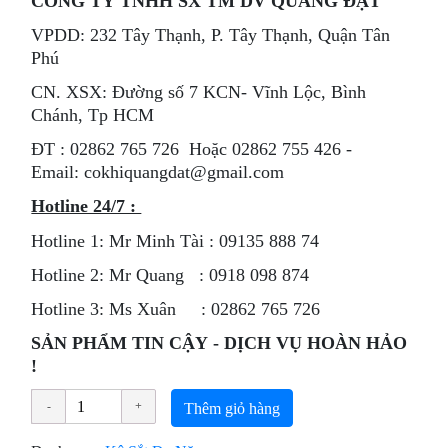
CÔNG TY TNHH SX TM DV QUANG ĐẠT
VPDD: 232 Tây Thạnh, P. Tây Thạnh, Quận Tân
Phú
CN. XSX: Đường số 7 KCN- Vĩnh Lộc, Bình
Chánh, Tp HCM
ÐT : 02862 765 726 Hoặc 02862 755 426 -
Email: cokhiquangdat@gmail.com
Hotline 24/7 :
Hotline 1: Mr Minh Tài : 09135 888 74
Hotline 2: Mr Quang : 0918 098 874
Hotline 3: Ms Xuân : 02862 765 726
SẢN PHẨM TIN CẬY - DỊCH VỤ HOÀN HẢO
!
Thêm giỏ hàng