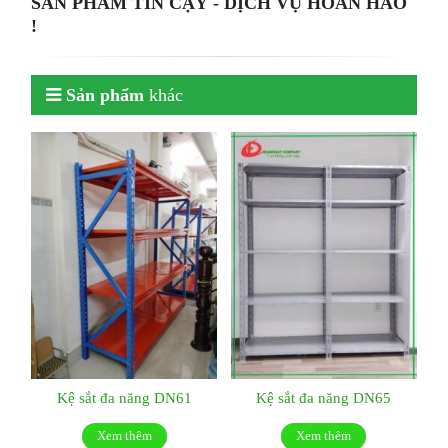
SẢN PHẨM TIN CẬY - DỊCH VỤ HOÀN HẢO
!
Sản phẩm
khác
Kệ sắt đa năng DN61
Kệ sắt đa năng DN65
Xem thêm
Xem thêm