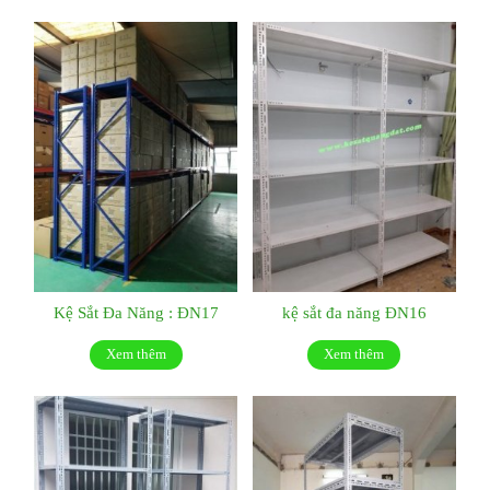
Kệ Sắt Đa Năng : ĐN17
kệ sắt đa năng ĐN16
Xem thêm
Xem thêm