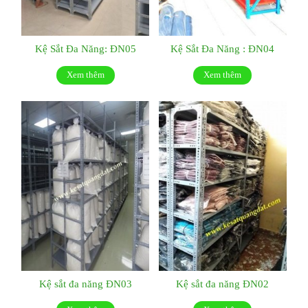
Kệ Sắt Đa Năng: ĐN05
Kệ Sắt Đa Năng : ĐN04
Xem thêm
Xem thêm
Kệ sắt đa năng ĐN03
Kệ sắt đa năng ĐN02