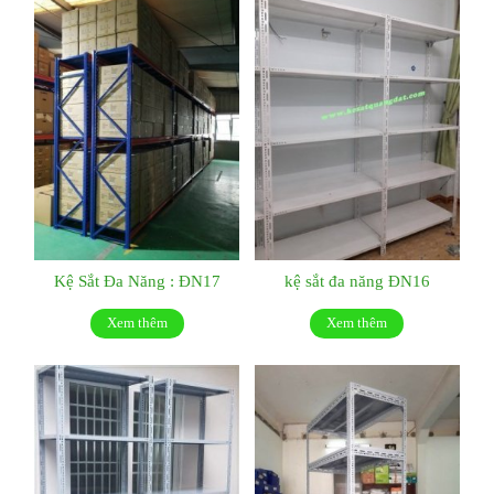
Kệ Sắt Đa Năng : ĐN17
kệ sắt đa năng ĐN16
Xem thêm
Xem thêm