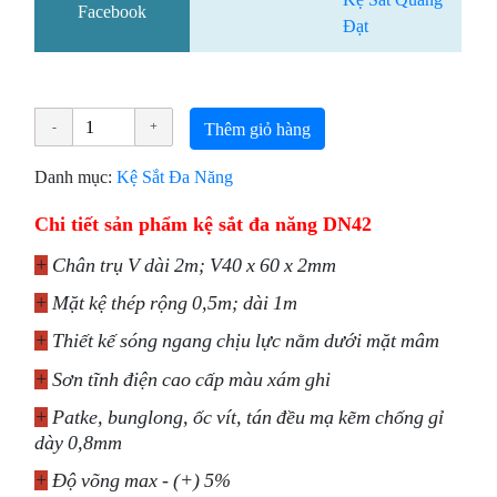
Facebook
Đạt
Thêm giỏ hàng
Danh mục:
Kệ Sắt Đa Năng
Chi tiết sản phẩm kệ sắt đa năng DN42
+
Chân trụ V dài 2m; V40 x 60 x 2mm
+
Mặt kệ thép rộng 0,5m; dài 1m
+
Thiết kế sóng ngang chịu lực nằm dưới mặt mâm
+
Sơn tĩnh điện cao cấp màu xám ghi
+
Patke, bunglong, ốc vít, tán đều mạ kẽm chống gỉ
dày 0,8mm
+
Độ võng max - (+) 5%