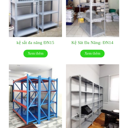
kệ sắt đa năng ĐN15
Kệ Săt Đa Năng: ĐN14
Xem thêm
Xem thêm