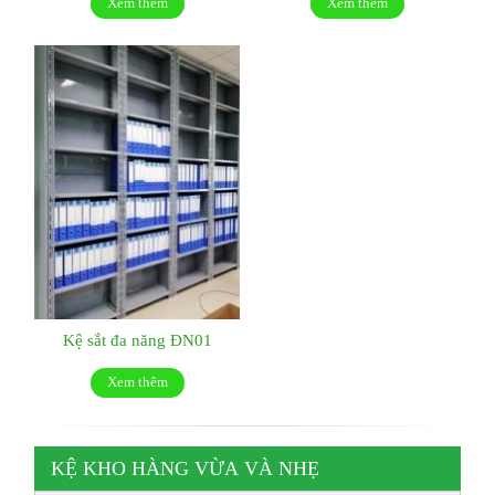
Xem thêm
Xem thêm
Kệ sắt đa năng ĐN01
Xem thêm
KỆ KHO HÀNG VỪA VÀ NHẸ