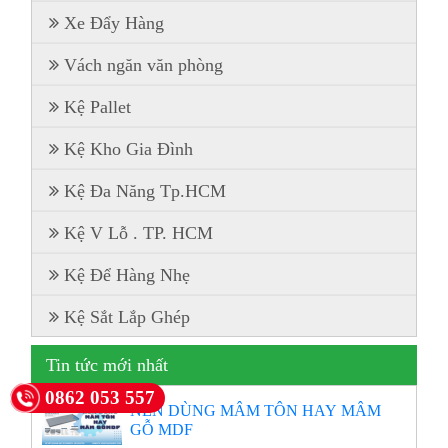
Xe Đẩy Hàng
Vách ngăn văn phòng
Kệ Pallet
Kệ Kho Gia Đình
Kệ Đa Năng Tp.HCM
Kệ V Lỗ . TP. HCM
Kệ Để Hàng Nhẹ
Kệ Sắt Lắp Ghép
Tin tức mới nhất
0862 053 557
NÊN DÙNG MÂM TÔN HAY MÂM
GỖ MDF