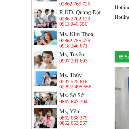
02862 765 726
Hotlin
P. KD. Quang Đạt
Hotlin
0286 2702 123
0911 046 556
Ms. Kim Thoa
02862 755 426
0918 246 671
Ms, Tuyền
S
0907 201 603
Ms. Thủy
0337 525 618
02 822 495 656
Ms. Sở Sở
0862 643 704
Ms, Yến
0862 068 379
0862 053 557