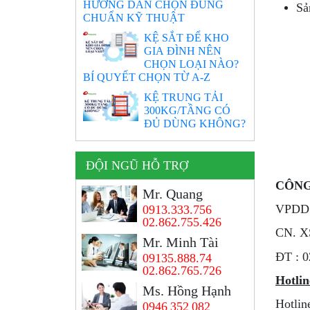
HƯỚNG DẪN CHỌN ĐÚNG
Sả
CHUẨN KỸ THUẬT
KỆ SẮT ĐỂ KHO
GIA ĐÌNH NÊN
CHỌN LOẠI NÀO?
BÍ QUYẾT CHỌN TỪ A-Z
KỆ TRUNG TẢI
300KG/TẦNG CÓ
ĐỦ DÙNG KHÔNG?
ĐỘI NGŨ HỖ TRỢ
CÔNG
Mr. Quang
VPDD:
0913.333.756
02.862.755.426
CN. X
Mr. Minh Tài
ÐT : 0
09135.888.74
02.862.765.726
Hotlin
Ms. Hồng Hạnh
Hotlin
0946 352 082