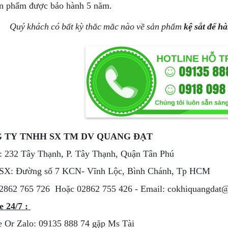
n phẩm được bảo hành 5 năm.
Quý khách có bất kỳ thắc mắc nào về sản phẩm
kệ sắt để h
 TY TNHH SX TM DV QUANG ĐẠT
 232 Tây Thạnh, P. Tây Thạnh, Quận Tân Phú
SX: Đường số 7 KCN- Vĩnh Lộc, Bình Chánh, Tp HCM
2862 765 726 Hoặc 02862 755 426 - Email: cokhiquangdat
e 24/7 :
e Or Zalo: 09135 888 74 gặp Ms Tài