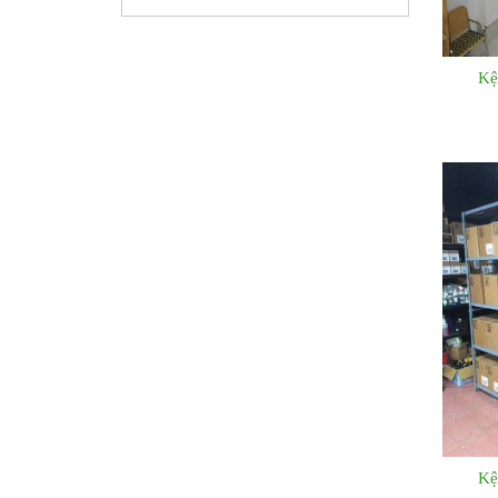
Kệ
Kệ