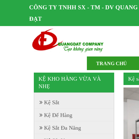
CÔNG TY TNHH SX - TM - DV QUANG
ĐẠT
TRANG CHỦ
KỆ KHO HÀNG VỪA VÀ
Kệ s
NHẸ
Kệ Sắt
Kệ Để Hàng
Kệ Sắt Đa Năng