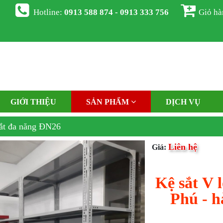
Hotline:
0913 588 874 - 0913 333 756
Giỏ h
GIỚI THIỆU
SẢN PHẨM
DỊCH VỤ
ắt đa năng ĐN26
Liên hệ
Giá:
Kệ sắt V l
Phú - h