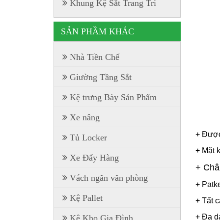
Khung Kệ Sắt Trang Trí
SẢN PHẦM KHÁC
Nhà Tiền Chế
Giường Tầng Sắt
Kệ trưng Bày Sản Phẩm
Xe nâng
+ Được
Tủ Locker
+ Mặt 
Xe Đẩy Hàng
+ Châ
Vách ngăn văn phòng
+ Patk
Kệ Pallet
+ Tất 
+ Đa d
Kệ Kho Gia Đình