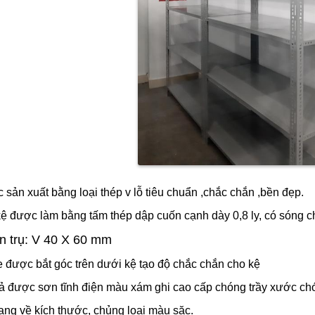
 sản xuất bằng loại thép v lỗ tiêu chuẩn ,chắc chắn ,bền đẹp.
kệ được làm bằng tấm thép dập cuốn cạnh dày 0,8 ly, có sóng ch
n trụ: V 40 X 60 mm
e được bắt góc trên dưới kệ tạo độ chắc chắn cho kệ
cả được sơn tĩnh điện màu xám ghi cao cấp chóng trầy xước ch
ạng về kích thước, chủng loại màu săc.