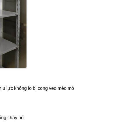
ịu lực không lo bị
cong veo méo mó
óng cháy nổ