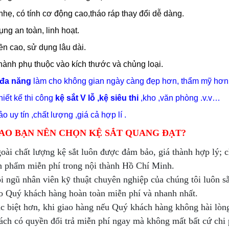
nhẹ, có tính cơ động cao,tháo ráp thay đổi dễ dàng.
ng an toàn, linh hoạt.
ền cao, sử dụng lâu dài.
thành phụ thuộc vào kích thước và chủng loại.
 đa năng
làm cho không gian ngày càng đẹp hơn, thẩm mỹ hơn
hiết kế thi công
kệ sắt V lỗ ,kệ siêu thi
,kho ,văn phòng .v.v…
 uy tín ,chất lượng ,giá cả hợp lí .
SAO BẠN NÊN CHỌN KỆ SẮT QUANG ĐẠT?
oài chất lượng kệ sắt luôn được đảm bảo, giá thành hợp lý; 
n phẩm miễn phí trong nội thành Hồ Chí Minh.
i ngũ nhân viên kỹ thuật chuyên nghiệp của chúng tôi luôn sẵ
o Quý khách hàng hoàn toàn miễn phí và nhanh nhất.
c biệt hơn, khi giao hàng nếu Quý khách hàng không hài lòng
ách có quyền đổi trả miễn phí ngay mà không mất bất cứ chi 