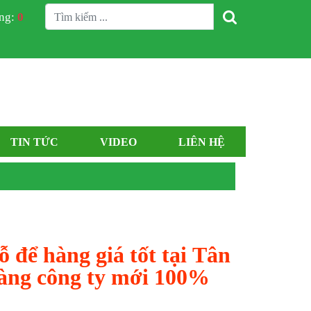
àng:
0
TIN TỨC
VIDEO
LIÊN HỆ
ỗ để hàng giá tốt tại Tân
àng công ty mới 100%