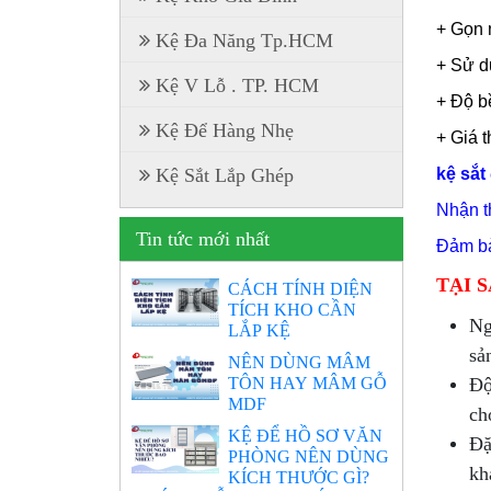
+ Gọn 
Kệ Đa Năng Tp.HCM
+ Sử dụ
Kệ V Lỗ . TP. HCM
+ Độ b
Kệ Để Hàng Nhẹ
+ Giá 
k
ệ sắt
Kệ Sắt Lắp Ghép
Nhận t
Tin tức mới nhất
Đảm bảo
TẠI 
CÁCH TÍNH DIỆN
TÍCH KHO CẦN
Ng
LẮP KỆ
sả
NÊN DÙNG MÂM
TÔN HAY MÂM GỖ
Độ
MDF
ch
KỆ ĐỂ HỒ SƠ VĂN
Đặ
PHÒNG NÊN DÙNG
kh
KÍCH THƯỚC GÌ?