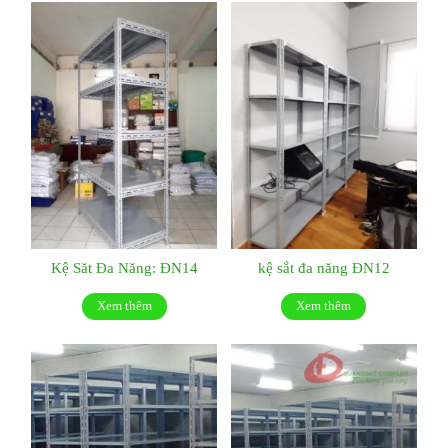
Kệ Săt Đa Năng: ĐN14
kệ sắt đa năng ĐN12
Xem thêm
Xem thêm