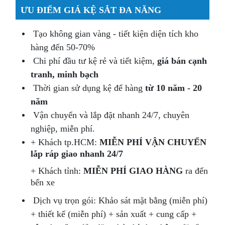
ƯU ĐIỂM GIÁ KỆ SẮT ĐA NĂNG
Tạo không gian vàng - tiết kiện diện tích kho
hàng đến 50-70%
Chi phí đầu tư kệ rẻ và tiết kiệm,
giá bán cạnh
tranh, minh bạch
Thời gian sử dụng kệ để hàng
từ 10 năm - 20
năm
Vận chuyển và lắp đặt nhanh 24/7, chuyên
nghiệp, miễn phí.
+ Khách tp.HCM:
MIỄN PHÍ VẬN CHUYỂN
lắp ráp giao nhanh 24/7
+ Khách tỉnh:
MIỄN PHÍ GIAO HÀNG
ra đến
bến xe
Dịch vụ trọn gói: Khảo sát mặt bằng (miễn phí)
+ thiết kế (miễn phí) + sản xuất + cung cấp +