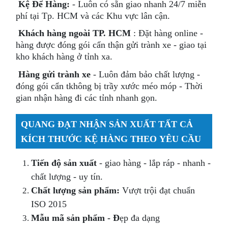
Kệ Để Hàng:
- Luôn có sẵn giao nhanh 24/7 miễn
phí tại Tp. HCM và các Khu vực lân cận.
Khách hàng ngoài TP. HCM
: Đặt hàng online -
hàng được đóng gói cẩn thận gửi trành xe - giao tại
kho khách hàng ở tỉnh xa.
Hàng gửi trành xe
- Luôn đảm bảo chất lượng -
đóng gói cẩn tkhông bị trầy xước méo móp - Thời
gian nhận hàng đi các tỉnh nhanh gọn.
QUANG ĐẠT
NHẬN SẢN XUẤT TẤT CẢ
KÍCH THƯỚC KỆ HÀNG THEO YÊU CẦU
Tiến độ sản xuất
- giao hàng - lắp ráp - nhanh -
chất lượng - uy tín.
Chất lượng sản phẩm:
Vượt trội đạt chuẩn
ISO 2015
Mẫu mã sản phẩm - Đ
ẹp đa dạng