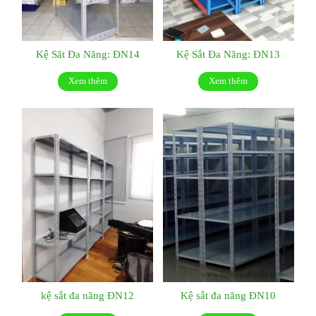
Kệ Săt Đa Năng: ĐN14
Kệ Sắt Đa Năng: ĐN13
Xem thêm
Xem thêm
kệ sắt đa năng ĐN12
Kệ sắt đa năng ĐN10