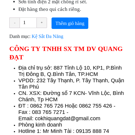
Sơn tỉnh điện 2 mặt chống rỉ sét.
Đặt hàng theo qui cách riêng.
Thêm giỏ hàng
Danh mục:
Kệ Sắt Đa Năng
CÔNG TY TNHH SX TM DV QUANG
ĐẠT
Địa chỉ trụ sở: 887 Tỉnh Lộ 10, KP1, P.Bình
Trị Đông B, Q.Bình Tân, TP.HCM
VPDD: 232 Tây Thạnh, P. Tây Thạnh, Quận
Tân Phú
CN. XSX: Đường số 7 KCN- Vĩnh Lộc, Bình
Chánh, Tp HCM
ÐT : 0862 765 726 Hoặc 0862 755 426 -
Fax : 083 765 7271 -
Email: cokhiquangdat@gmail.com
Phòng kinh doanh
Hotline 1: Mr Minh Tài : 09135 888 74