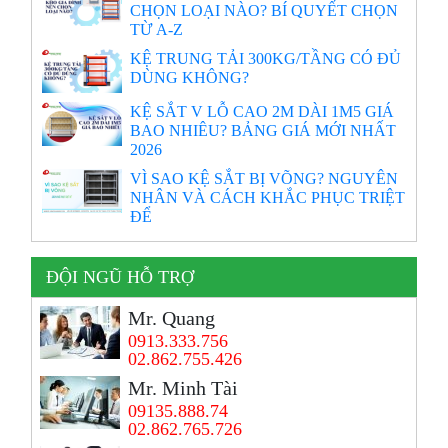
CHỌN LOẠI NÀO? BÍ QUYẾT CHỌN
TỪ A-Z
KỆ TRUNG TẢI 300KG/TẦNG CÓ ĐỦ
DÙNG KHÔNG?
KỆ SẮT V LỖ CAO 2M DÀI 1M5 GIÁ
BAO NHIÊU? BẢNG GIÁ MỚI NHẤT
2026
VÌ SAO KỆ SẮT BỊ VÕNG? NGUYÊN
NHÂN VÀ CÁCH KHẮC PHỤC TRIỆT
ĐỂ
ĐỘI NGŨ HỖ TRỢ
Mr. Quang
0913.333.756
02.862.755.426
Mr. Minh Tài
09135.888.74
02.862.765.726