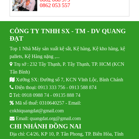
0862 053 557
CÔNG TY TNHH SX - TM - DV QUANG
ĐẠT
Top 1 Nhà Máy sản xuất kệ sắt, Kệ hàng, Kệ kho hàng, kệ
pallets, Kệ Hàng nặng ,...
Trụ sở : 232 Tây Thạnh, P. Tây Thạnh, TP. HCM (KCN
Tân Bình)
Xưởng SX: Đường số 7, KCN Vĩnh Lộc, Bình Chánh
Điện thoại:
0913 333 756
-
0913 588 874
Tel:
0918 0988 74
-
09135 888 74
Mã số thuế: 0310640257 - Email:
cokhiquangdat@gmail.com
Email:
quangdat.org@gmail.com
CHI NHÁNH ĐỒNG NAI
Địa chỉ: C4/26, KP 10, P. Tân Phong, TP. Biên Hòa, Tỉnh