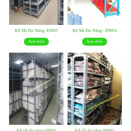
Kệ Sắt Đa Năng: ĐN05
Kệ Sắt Đa Năng : ĐN04
Xem thêm
Xem thêm
Kệ sắt đa năng ĐN03
Kệ sắt đa năng ĐN02