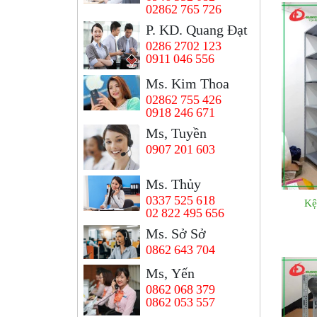
02862 765 726
P. KD. Quang Đạt
0286 2702 123
0911 046 556
Ms. Kim Thoa
02862 755 426
0918 246 671
Ms, Tuyền
0907 201 603
Ms. Thủy
0337 525 618
Kệ
02 822 495 656
Ms. Sở Sở
0862 643 704
Ms, Yến
0862 068 379
0862 053 557