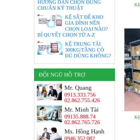
HƯỚNG DẪN CHỌN ĐÚNG
Kệ
CHUẨN KỸ THUẬT
KỆ SẮT ĐỂ KHO
GIA ĐÌNH NÊN
CHỌN LOẠI NÀO?
BÍ QUYẾT CHỌN TỪ A-Z
KỆ TRUNG TẢI
300KG/TẦNG CÓ
ĐỦ DÙNG KHÔNG?
ĐỘI NGŨ HỖ TRỢ
Mr. Quang
0913.333.756
02.862.755.426
Mr. Minh Tài
09135.888.74
Kệ
02.862.765.726
Ms. Hồng Hạnh
0946 352 082