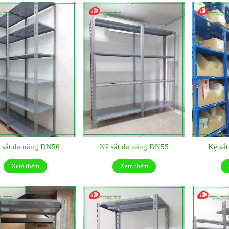
 sắt đa năng DN56
Kệ sắt đa năng DN55
Kệ sắ
Xem thêm
Xem thêm