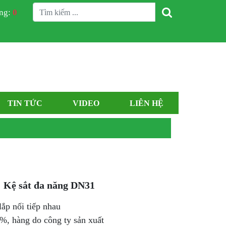
àng:
0
TIN TỨC
VIDEO
LIÊN HỆ
Kệ sắt đa năng DN31
lắp nối tiếp nhau
%, hàng do công ty sản xuất