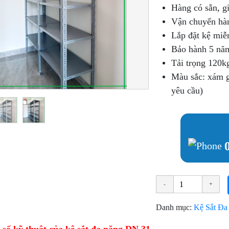
Hàng có sẵn, g
Vận chuyển hàn
Lắp đặt kệ miễ
Bảo hành 5 nă
Tải trọng 120kg
Màu sắc: xám g
yêu cầu)
Danh mục:
Kệ Sắt Đa