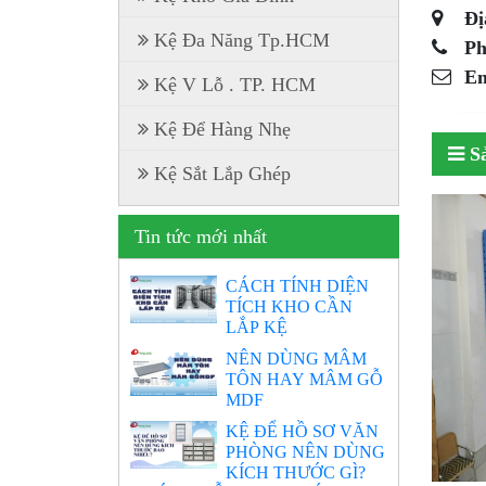
Đị
Kệ Đa Năng Tp.HCM
Ph
Em
Kệ V Lỗ . TP. HCM
Kệ Để Hàng Nhẹ
S
Kệ Sắt Lắp Ghép
Tin tức mới nhất
CÁCH TÍNH DIỆN
TÍCH KHO CẦN
LẮP KỆ
NÊN DÙNG MÂM
TÔN HAY MÂM GỖ
MDF
KỆ ĐỂ HỒ SƠ VĂN
PHÒNG NÊN DÙNG
KÍCH THƯỚC GÌ?