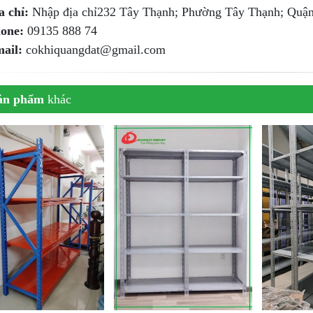
a chỉ:
Nhập địa chỉ232 Tây Thạnh; Phường Tây Thạnh; Qu
one:
09135 888 74
ail:
cokhiquangdat@gmail.com
ản phẩm
khác