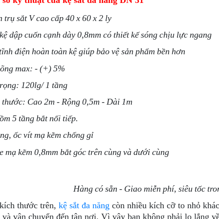
số kỹ thuật của kệ sắt đa năng DN 31
trụ sắt V cao cấp 40 x 60 x 2 ly
kệ dập cuốn cạnh dày 0,8mm có thiết kế sóng chịu lực ngang
ĩnh điện hoàn toàn kệ giúp bảo vệ sản phẩm bền hơn
õng max: - (+) 5%
rọng: 120lg/ 1 tầng
 thước: Cao 2m - Rộng 0,5m - Dài 1m
m 5 tầng bắt nối tiếp.
ng, ốc vít mạ kẽm chống gỉ
e mạ kẽm 0,8mm bắt góc trên cùng và dưới cùng
Hàng có sẵn - Giao miễn phí, siêu tốc tr
kích thước trên,
kệ sắt đa năng
còn nhiều kích cỡ to nhỏ khác
ó và vận chuyển đến tận nơi. Vì vậy bạn không phải lo lắng 