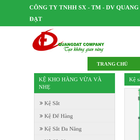
CÔNG TY TNHH SX - TM - DV QUANG
ĐẠT
TRANG CHỦ
KỆ KHO HÀNG VỪA VÀ
Kệ s
NHẸ
Kệ Sắt
Kệ Để Hàng
Kệ Sắt Đa Năng