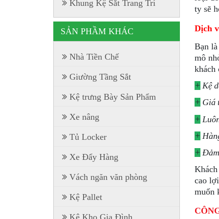
Khung Kệ Sắt Trang Trí
ty sẽ 
Dịch v
SẢN PHẦM KHÁC
Bạn là
Nhà Tiền Chế
mô nhỏ
khách 
Giường Tầng Sắt
+
Kệ d
Kệ trưng Bày Sản Phẩm
+
Giá t
Xe nâng
+
Luôn
+
Hàng 
Tủ Locker
+
Đảm 
Xe Đẩy Hàng
Khách 
Vách ngăn văn phòng
cao lợ
muốn k
Kệ Pallet
CÔNG
Kệ Kho Gia Đình