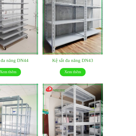
t đa năng DN44
Kệ sắt đa năng DN43
Xem thêm
Xem thêm