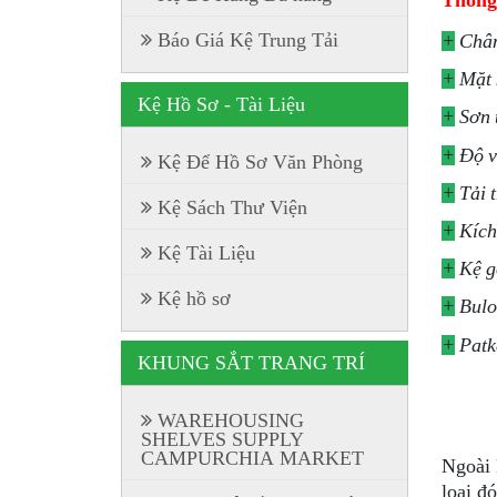
Thông 
Báo Giá Kệ Trung Tải
+
Chân 
+
Mặt 
Kệ Hồ Sơ - Tài Liệu
+
Sơn t
+
Độ v
Kệ Để Hồ Sơ Văn Phòng
+
Tải t
Kệ Sách Thư Viện
+
Kích
Kệ Tài Liệu
+
Kệ gồ
Kệ hồ sơ
+
Bulo
+
Patk
KHUNG SẮT TRANG TRÍ
WAREHOUSING
SHELVES SUPPLY
CAMPURCHIA MARKET
Ngoài 
loại đ