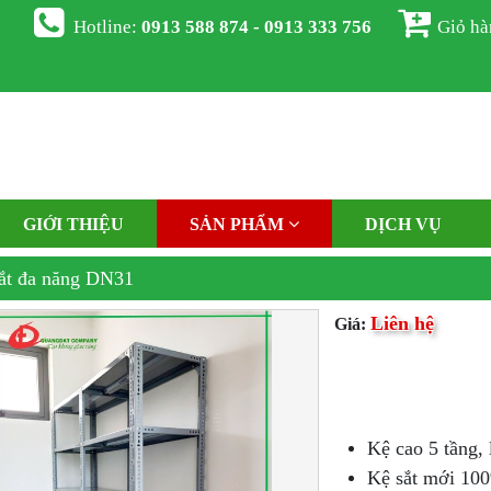
Hotline:
0913 588 874 - 0913 333 756
Giỏ h
GIỚI THIỆU
SẢN PHẨM
DỊCH VỤ
ắt đa năng DN31
Liên hệ
Giá:
Kệ cao 5 tầng, 
Kệ sắt mới 100