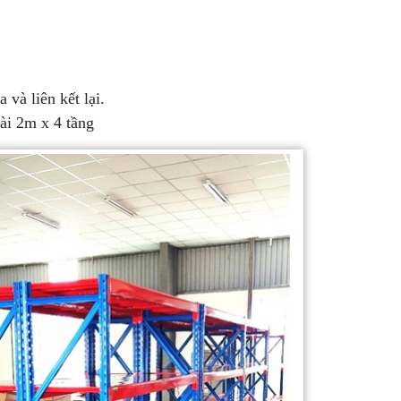
 và liên kết lại.
ài 2m x 4 tầng