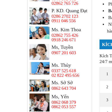
02862 765 726
Ph
P. KD. Quang Đạt
B
0286 2702 123
Bá
0911 046 556
Nh
Ms. Kim Thoa
hà
02862 755 426
0918 246 671
KÍC
Ms, Tuyền
0907 201 603
Kích 
24/7 m
Ms. Thủy
0337 525 618
1
02 822 495 656
Ms. Sở Sở
2
0862 643 704
Ms, Yến
3
0862 068 379
0862 053 557