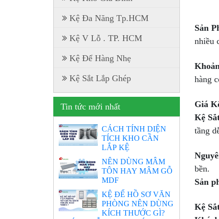
Kệ Đa Năng Tp.HCM
Sản P
Kệ V Lỗ . TP. HCM
nhiều 
Kệ Để Hàng Nhẹ
Khoản
Kệ Sắt Lắp Ghép
hàng c
Giá K
Tin tức mới nhất
Kệ Sắ
CÁCH TÍNH DIỆN
tầng d
TÍCH KHO CẦN
LẮP KỆ
Nguyê
NÊN DÙNG MÂM
bền.
TÔN HAY MÂM GỖ
MDF
Sản p
KỆ ĐỂ HỒ SƠ VĂN
PHÒNG NÊN DÙNG
Kệ Sắ
KÍCH THƯỚC GÌ?