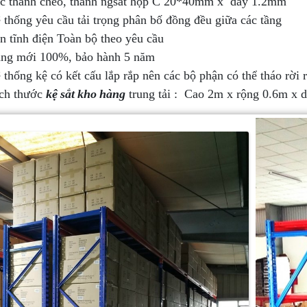
c thanh chéo, thanh ngsắt hộp C 20*40mm x dày 1.2mm
 thống yêu cầu tải trọng phân bố đồng đều giữa các tầng
n tĩnh điện Toàn bộ theo yêu cầu
ng mới 100%, bảo hành 5 năm
 thống kệ có kết cấu lắp rắp nên các bộ phận có thể tháo rời ra
ch thước
kệ sắt kho hàng
trung tải : Cao 2m x rộng 0.6m x d