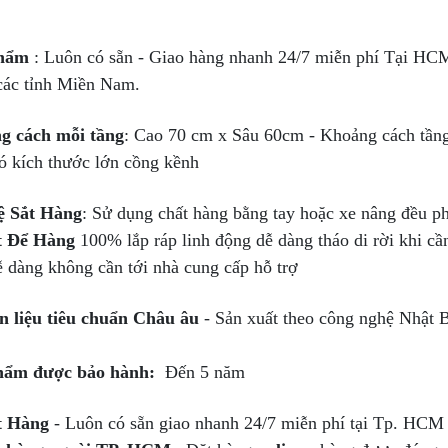
hẩm
: Luôn có sẵn - Giao hàng nhanh 24/7 miễn phí Tại H
các tỉnh Miền Nam.
g cách mỗi tầng
: Cao 70 cm x Sâu 60cm - Khoảng cách tần
ó kích thước lớn cồng kềnh
ệ Sắt Hàng
: Sử dụng chất hàng bằng tay hoặc xe nâng đều p
t Để Hàng
100% lắp ráp linh động dễ dàng tháo di rời khi cần
ễ dàng không cần tới nhà cung cấp hỗ trợ
n liệu tiêu chuẩn Châu âu
- Sản xuất theo công nghệ Nhật 
hẩm
được bảo hành:
Đến 5 năm
t Hàng
- Luôn có sẵn giao nhanh 24/7 miễn phí tại Tp. HC