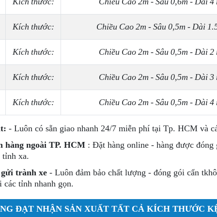
Kích thước:
Chiều Cao 2m - Sâu 0,6m - Dài 4
Kích thước:
Chiều Cao 2m - Sâu 0,5m - Dài 1
Kích thước:
Chiều Cao 2m - Sâu 0,5m - Dài 2
Kích thước:
Chiều Cao 2m - Sâu 0,5m - Dài 3
Kích thước:
Chiều Cao 2m - Sâu 0,5m - Dài 4
t:
- Luôn có sẵn giao nhanh 24/7 miễn phí tại Tp. HCM và c
h hàng ngoài TP. HCM
: Đặt hàng online - hàng được đóng g
 tỉnh xa.
gửi trành xe
- Luôn đảm bảo chất lượng - đóng gói cẩn tkh
i các tỉnh nhanh gọn.
NG ĐẠT
NHẬN SẢN XUẤT TẤT CẢ KÍCH THƯỚC K