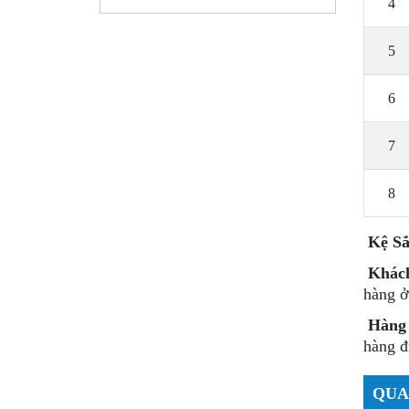
4
5
6
7
8
Kệ Sắ
Khác
hàng ở
Hàng 
hàng đ
QUA