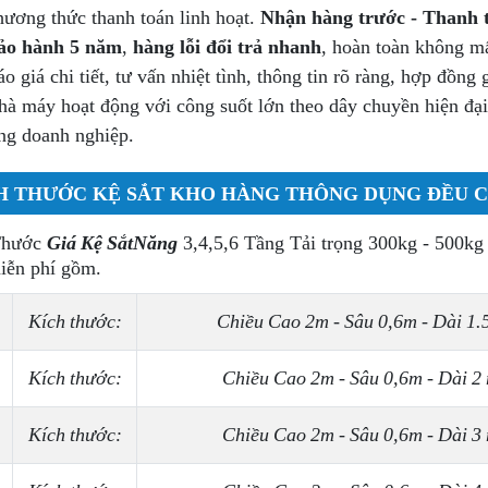
ương thức thanh toán linh hoạt.
Nhận hàng trước - Thanh 
ảo hành 5 năm
,
hàng lỗi đổi trả nhanh
, hoàn toàn không mấ
o giá chi tiết, tư vấn nhiệt tình, thông tin rõ ràng, hợp đồng
à máy hoạt động với công suốt lớn theo dây chuyền hiện đại
ng doanh nghiệp.
H THƯỚC KỆ SẮT KHO HÀNG THÔNG DỤNG ĐỀU 
Thước
Giá Kệ SắtNăng
3,4,5,6 Tầng Tải trọng 300kg - 500kg 
iễn phí gồm.
Kích thước:
Chiều Cao 2m - Sâu 0,6m - Dài 1
Kích thước:
Chiều Cao 2m - Sâu 0,6m - Dài 2
Kích thước:
Chiều Cao 2m - Sâu 0,6m - Dài 3