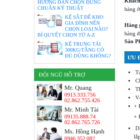
Khách
HƯỚNG DẪN CHỌN ĐÚNG
CHUẨN KỸ THUẬT
hàng ở
KỆ SẮT ĐỂ KHO
GIA ĐÌNH NÊN
Hàng 
CHỌN LOẠI NÀO?
hàng đ
BÍ QUYẾT CHỌN TỪ A-Z
Sản P
KỆ TRUNG TẢI
300KG/TẦNG CÓ
ĐỦ DÙNG KHÔNG?
ƯU 
Tạ
ĐỘI NGŨ HỖ TRỢ
Ch
Mr. Quang
Th
0913.333.756
Vậ
02.862.755.426
+ 
Mr. Minh Tài
09135.888.74
+ 
02.862.765.726
Dị
Ms. Hồng Hạnh
lắ
0946 352 082