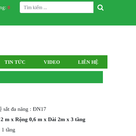
àng:
0
TIN TỨC
VIDEO
LIÊN HỆ
 sắt đa năng : ĐN17
2 m x Rộng 0,6 m x Dài 2m x 3 tầng
 1 tầng