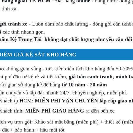
 hàng ngoài TP. HCM
: Đặt hàng
online
- hàng được đóng g
 tỉnh xa.
gửi trành xe
- Luôn đảm bảo chất lượng - đóng gói cẩn tkhô
i các tỉnh nhanh gọn.
hẩm Kệ Trung Tải không đạt chất lượng như yêu cầu đổi 
ĐIỂM GIÁ KỆ SẮT KHO HÀNG
o không gian vàng - tiết kiện diện tích kho hàng đến 50-70%
i phí đầu tư kệ rẻ và tiết kiệm,
giá bán cạnh tranh, minh b
ời gian sử dụng kệ để hàng
từ 10 năm - 20 năm
n chuyển và lắp đặt nhanh 24/7, chuyên nghiệp, miễn phí.
Khách tp.HCM:
MIỄN PHÍ VẬN CHUYỂN lắp ráp giao nh
Khách tỉnh:
MIỄN PHÍ GIAO HÀNG
ra đến bến xe
ch vụ trọn gói: Khảo sát mặt bằng (miễn phí) + thiết kế (miễ
p đặt + bảo hành + hậu mãi tốt