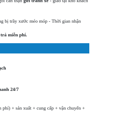
ói cẩn thận
gửi trành xe
- giao tại kho khách
ng bị trầy xước méo móp - Thời gian nhận
trả miễn phí.
ạch
anh 24/7
n phí) + sản xuất + cung cấp + vận chuyển +