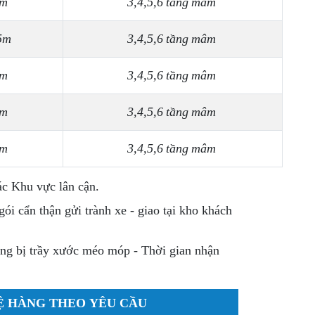
 m
3,4,5,6 tầng mâm
.5m
3,4,5,6 tầng mâm
 m
3,4,5,6 tầng mâm
 m
3,4,5,6 tầng mâm
 m
3,4,5,6 tầng mâm
ác Khu vực lân cận.
ói cẩn thận gửi trành xe - giao tại kho khách
ông bị trầy xước méo móp - Thời gian nhận
Ệ HÀNG THEO YÊU CẦU