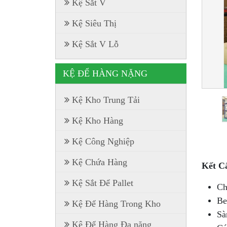
Kệ Sắt V
Kệ Siêu Thị
Kệ Sắt V Lỗ
KỆ ĐỂ HÀNG NẶNG
Kệ Kho Trung Tải
Kệ Kho Hàng
Kệ Công Nghiệp
Kệ Chứa Hàng
Kết Cấ
Kệ Sắt Để Pallet
Ch
Be
Kệ Để Hàng Trong Kho
Sà
Kệ Để Hàng Đa năng