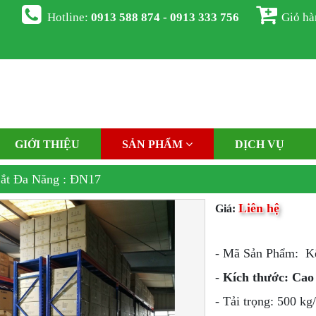
Hotline:
0913 588 874 - 0913 333 756
Giỏ h
GIỚI THIỆU
SẢN PHẨM
DỊCH VỤ
ắt Đa Năng : ĐN17
Liên hệ
Giá:
- Mã Sản Phẩm: Kệ
-
Kích thước: Cao 
- Tải trọng: 500 kg/