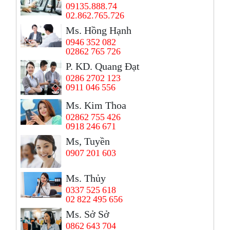
09135.888.74
02.862.765.726
Ms. Hồng Hạnh
0946 352 082
02862 765 726
P. KD. Quang Đạt
0286 2702 123
0911 046 556
Ms. Kim Thoa
02862 755 426
0918 246 671
Ms, Tuyền
0907 201 603
Ms. Thủy
0337 525 618
02 822 495 656
Ms. Sở Sở
0862 643 704