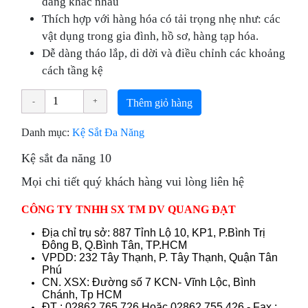
dáng khác nhau
Thích hợp với hàng hóa có tải trọng nhẹ như: các
vật dụng trong gia đình, hồ sơ, hàng tạp hóa.
Dễ dàng tháo lắp, di dời và điều chỉnh các khoảng
cách tầng kệ
Thêm giỏ hàng
Danh mục:
Kệ Sắt Đa Năng
Kệ sắt đa năng 10
Mọi chi tiết quý khách hàng vui lòng liên hệ
CÔNG TY TNHH SX TM DV QUANG ĐẠT
Địa chỉ trụ sở: 887 Tỉnh Lộ 10, KP1, P.Bình Trị
Đông B, Q.Bình Tân, TP.HCM
VPDD: 232 Tây Thạnh, P. Tây Thạnh, Quận Tân
Phú
CN. XSX: Đường số 7 KCN- Vĩnh Lộc, Bình
Chánh, Tp HCM
ÐT : 02862 765 726 Hoặc 02862 755 426 - Fax :