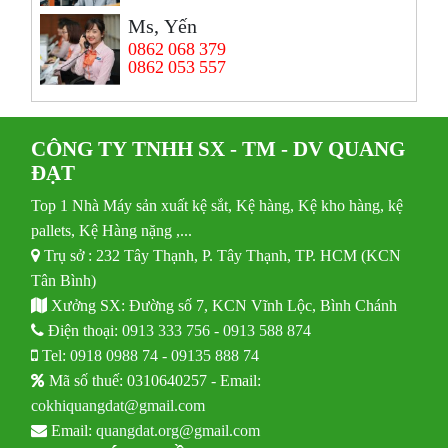
Ms, Yến
0862 068 379
0862 053 557
CÔNG TY TNHH SX - TM - DV QUANG
ĐẠT
Top 1 Nhà Máy sản xuất kệ sắt, Kệ hàng, Kệ kho hàng, kệ
pallets, Kệ Hàng nặng ,...
Trụ sở : 232 Tây Thạnh, P. Tây Thạnh, TP. HCM (KCN
Tân Bình)
Xưởng SX: Đường số 7, KCN Vĩnh Lộc, Bình Chánh
Điện thoại:
0913 333 756
-
0913 588 874
Tel:
0918 0988 74
-
09135 888 74
Mã số thuế: 0310640257 - Email:
cokhiquangdat@gmail.com
Email:
quangdat.org@gmail.com