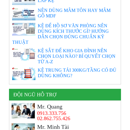
LẮP KỆ
NÊN DÙNG MÂM TÔN HAY MÂM
GỖ MDF
KỆ ĐỂ HỒ SƠ VĂN PHÒNG NÊN
DÙNG KÍCH THƯỚC GÌ? HƯỚNG
DẪN CHỌN ĐÚNG CHUẨN KỸ
THUẬT
KỆ SẮT ĐỂ KHO GIA ĐÌNH NÊN
CHỌN LOẠI NÀO? BÍ QUYẾT CHỌN
TỪ A-Z
KỆ TRUNG TẢI 300KG/TẦNG CÓ ĐỦ
DÙNG KHÔNG?
ĐỘI NGŨ HỖ TRỢ
Mr. Quang
0913.333.756
02.862.755.426
Mr. Minh Tài