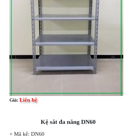
Liên hệ
Giá:
Kệ sắt đa năng DN60
+ Mã kệ: DN60