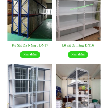
Kệ Sắt Đa Năng : ĐN17
kệ sắt đa năng ĐN16
Xem thêm
Xem thêm