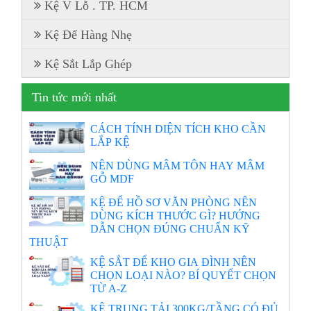
Kệ V Lỗ . TP. HCM
Kệ Để Hàng Nhẹ
Kệ Sắt Lắp Ghép
Tin tức mới nhất
CÁCH TÍNH DIỆN TÍCH KHO CẦN
LẮP KỆ
NÊN DÙNG MÂM TÔN HAY MÂM
GỖ MDF
KỆ ĐỂ HỒ SƠ VĂN PHÒNG NÊN
DÙNG KÍCH THƯỚC GÌ? HƯỚNG
DẪN CHỌN ĐÚNG CHUẨN KỸ
THUẬT
KỆ SẮT ĐỂ KHO GIA ĐÌNH NÊN
CHỌN LOẠI NÀO? BÍ QUYẾT CHỌN
TỪ A-Z
KỆ TRUNG TẢI 300KG/TẦNG CÓ ĐỦ