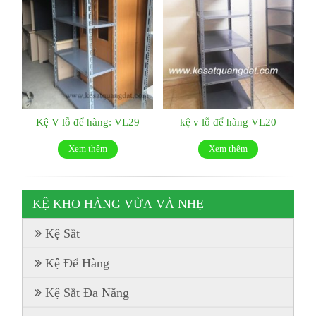
Kệ V lỗ để hàng: VL29
kệ v lỗ để hàng VL20
Xem thêm
Xem thêm
KỆ KHO HÀNG VỪA VÀ NHẸ
Kệ Sắt
Kệ Để Hàng
Kệ Sắt Đa Năng