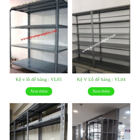
Kệ v lỗ để hàng : VL05
Kệ V Lỗ để hàng : VL04
Xem thêm
Xem thêm