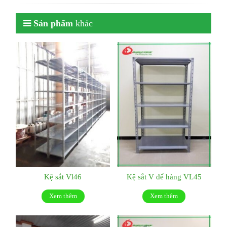
Sản phẩm
khác
Kệ sắt Vl46
Kệ sắt V để hàng VL45
Xem thêm
Xem thêm