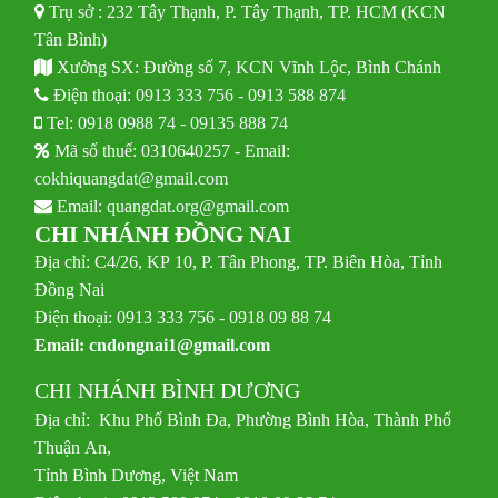
Trụ sở : 232 Tây Thạnh, P. Tây Thạnh, TP. HCM (KCN
Tân Bình)
Xưởng SX: Đường số 7, KCN Vĩnh Lộc, Bình Chánh
Điện thoại:
0913 333 756
-
0913 588 874
Tel:
0918 0988 74
-
09135 888 74
Mã số thuế: 0310640257 - Email:
cokhiquangdat@gmail.com
Email:
quangdat.org@gmail.com
CHI NHÁNH ĐỒNG NAI
Địa chỉ: C4/26, KP 10, P. Tân Phong, TP. Biên Hòa, Tỉnh
Đồng Nai
Điện thoại: 0913 333 756 - 0918 09 88 74
Email:
cndongnai1@gmail.com
CHI NHÁNH BÌNH DƯƠNG
Địa chỉ: Khu Phố Bình Đa, Phường Bình Hòa, Thành Phố
Thuận An,
Tỉnh Bình Dương, Việt Nam