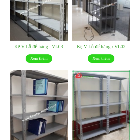
Kệ V Lỗ để hàng : VL03
Kệ V Lỗ để hàng : VL02
Xem thêm
Xem thêm