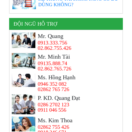
DÙNG KHÔNG?
ĐỘI NGŨ HỖ TRỢ
Mr. Quang
0913.333.756
02.862.755.426
Mr. Minh Tài
09135.888.74
02.862.765.726
Ms. Hồng Hạnh
0946 352 082
02862 765 726
P. KD. Quang Đạt
0286 2702 123
0911 046 556
Ms. Kim Thoa
02862 755 426