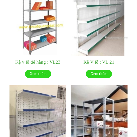
Kệ v lỗ để hàng : VL23
Kệ V lỗ : VL 21
Xem thêm
Xem thêm