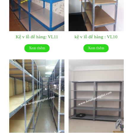
Kệ v lỗ để hàng: VL11
kệ v lỗ để hàng : VL10
Xem thêm
Xem thêm