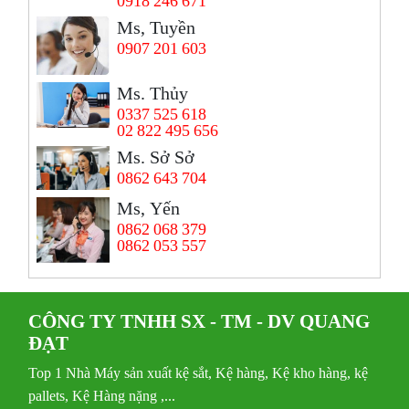
0918 246 671
Ms, Tuyền
0907 201 603
Ms. Thủy
0337 525 618
02 822 495 656
Ms. Sở Sở
0862 643 704
Ms, Yến
0862 068 379
0862 053 557
CÔNG TY TNHH SX - TM - DV QUANG
ĐẠT
Top 1 Nhà Máy sản xuất kệ sắt, Kệ hàng, Kệ kho hàng, kệ
pallets, Kệ Hàng nặng ,...