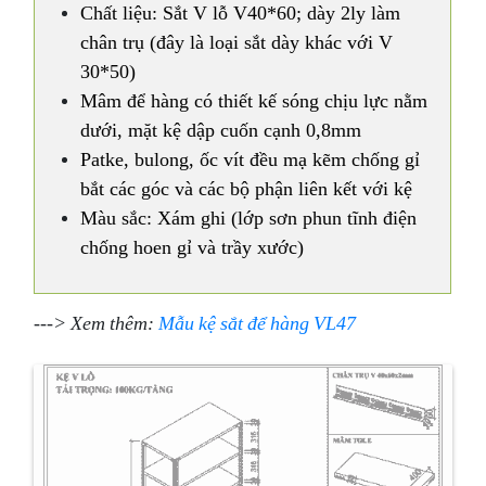
Chất liệu: Sắt V lỗ V40*60; dày 2ly làm
chân trụ (đây là loại sắt dày khác với V
30*50)
Mâm để hàng có thiết kế sóng chịu lực nằm
dưới, mặt kệ dập cuốn cạnh 0,8mm
Patke, bulong, ốc vít đều mạ kẽm chống gỉ
bắt các góc và các bộ phận liên kết với kệ
Màu sắc: Xám ghi (lớp sơn phun tĩnh điện
chống hoen gỉ và trầy xước)
---> Xem thêm:
Mẫu kệ sắt để hàng VL47