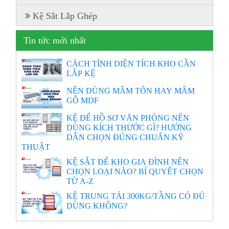
Kệ Sắt Lắp Ghép
Tin tức mới nhất
CÁCH TÍNH DIỆN TÍCH KHO CẦN
LẮP KỆ
NÊN DÙNG MÂM TÔN HAY MÂM
GỖ MDF
KỆ ĐỂ HỒ SƠ VĂN PHÒNG NÊN
DÙNG KÍCH THƯỚC GÌ? HƯỚNG
DẪN CHỌN ĐÚNG CHUẨN KỸ
THUẬT
KỆ SẮT ĐỂ KHO GIA ĐÌNH NÊN
CHỌN LOẠI NÀO? BÍ QUYẾT CHỌN
TỪ A-Z
KỆ TRUNG TẢI 300KG/TẦNG CÓ ĐỦ
DÙNG KHÔNG?