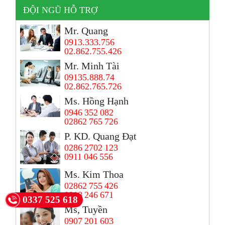
ĐỘI NGŨ HỖ TRỢ
Mr. Quang
0913.333.756
02.862.755.426
Mr. Minh Tài
09135.888.74
02.862.765.726
Ms. Hồng Hạnh
0946 352 082
02862 765 726
P. KD. Quang Đạt
0286 2702 123
0911 046 556
Ms. Kim Thoa
02862 755 426
0918 246 671
0337 525 618
Ms, Tuyền
0907 201 603