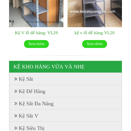
Kệ V lỗ để hàng: VL29
kệ v lỗ để hàng VL20
Xem thêm
Xem thêm
KỆ KHO HÀNG VỪA VÀ NHẸ
Kệ Sắt
Kệ Để Hàng
Kệ Sắt Đa Năng
Kệ Sắt V
Kệ Siêu Thị