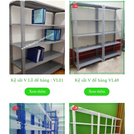
Kệ sắt V Lỗ để hàng : VL01
Kệ sắt V để hàng VL48
Xem thêm
Xem thêm