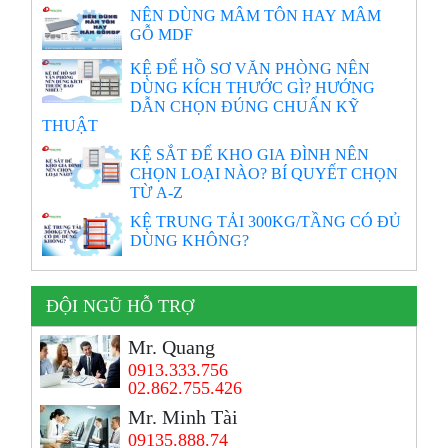
NÊN DÙNG MÂM TÔN HAY MÂM
GỖ MDF
KỆ ĐỂ HỒ SƠ VĂN PHÒNG NÊN
DÙNG KÍCH THƯỚC GÌ? HƯỚNG
DẪN CHỌN ĐÚNG CHUẨN KỸ
THUẬT
KỆ SẮT ĐỂ KHO GIA ĐÌNH NÊN
CHỌN LOẠI NÀO? BÍ QUYẾT CHỌN
TỪ A-Z
KỆ TRUNG TẢI 300KG/TẦNG CÓ ĐỦ
DÙNG KHÔNG?
ĐỘI NGŨ HỖ TRỢ
Mr. Quang
0913.333.756
02.862.755.426
Mr. Minh Tài
09135.888.74