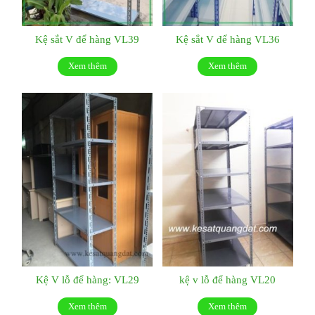
Kệ sắt V để hàng VL39
Kệ sắt V để hàng VL36
Xem thêm
Xem thêm
Kệ V lỗ để hàng: VL29
kệ v lỗ để hàng VL20
Xem thêm
Xem thêm