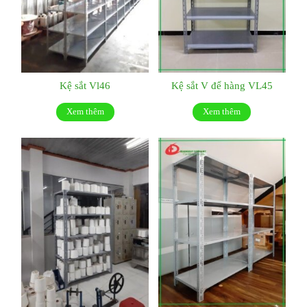
Kệ sắt Vl46
Kệ sắt V để hàng VL45
Xem thêm
Xem thêm