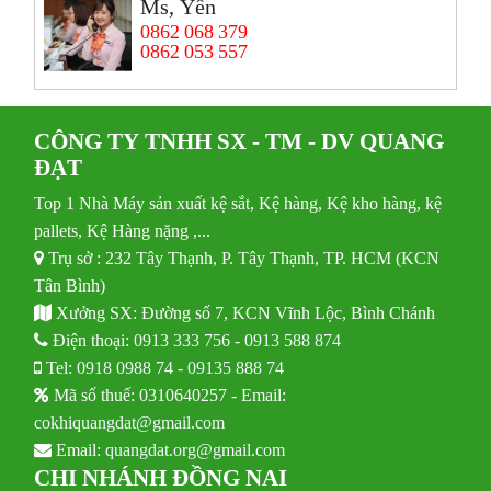
Ms, Yến
0862 068 379
0862 053 557
CÔNG TY TNHH SX - TM - DV QUANG
ĐẠT
Top 1 Nhà Máy sản xuất kệ sắt, Kệ hàng, Kệ kho hàng, kệ
pallets, Kệ Hàng nặng ,...
Trụ sở : 232 Tây Thạnh, P. Tây Thạnh, TP. HCM (KCN
Tân Bình)
Xưởng SX: Đường số 7, KCN Vĩnh Lộc, Bình Chánh
Điện thoại:
0913 333 756
-
0913 588 874
Tel:
0918 0988 74
-
09135 888 74
Mã số thuế: 0310640257 - Email:
cokhiquangdat@gmail.com
Email:
quangdat.org@gmail.com
CHI NHÁNH ĐỒNG NAI