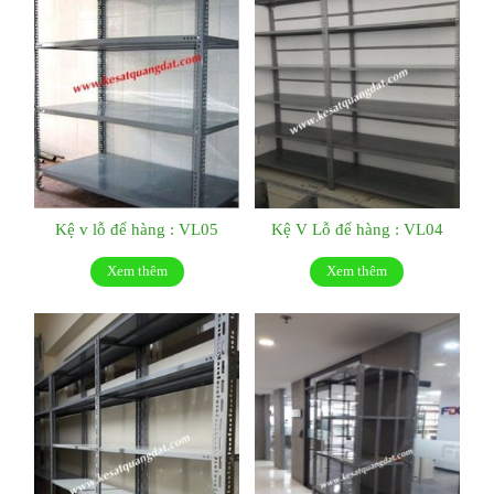
Kệ v lỗ để hàng : VL05
Kệ V Lỗ để hàng : VL04
Xem thêm
Xem thêm