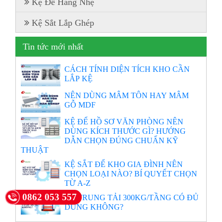
Kệ Để Hàng Nhẹ
Kệ Sắt Lắp Ghép
Tin tức mới nhất
CÁCH TÍNH DIỆN TÍCH KHO CẦN
LẮP KỆ
NÊN DÙNG MÂM TÔN HAY MÂM
GỖ MDF
KỆ ĐỂ HỒ SƠ VĂN PHÒNG NÊN
DÙNG KÍCH THƯỚC GÌ? HƯỚNG
DẪN CHỌN ĐÚNG CHUẨN KỸ
THUẬT
KỆ SẮT ĐỂ KHO GIA ĐÌNH NÊN
CHỌN LOẠI NÀO? BÍ QUYẾT CHỌN
TỪ A-Z
0862 053 557
KỆ TRUNG TẢI 300KG/TẦNG CÓ ĐỦ
DÙNG KHÔNG?