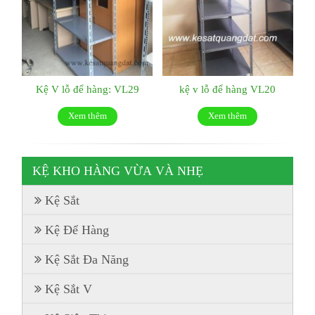
Kệ V lỗ để hàng: VL29
kệ v lỗ để hàng VL20
Xem thêm
Xem thêm
KỆ KHO HÀNG VỪA VÀ NHẸ
Kệ Sắt
Kệ Để Hàng
Kệ Sắt Đa Năng
Kệ Sắt V