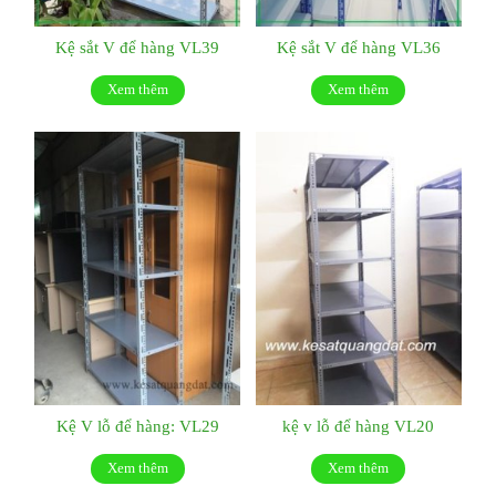
Kệ sắt V để hàng VL39
Kệ sắt V để hàng VL36
Xem thêm
Xem thêm
Kệ V lỗ để hàng: VL29
kệ v lỗ để hàng VL20
Xem thêm
Xem thêm