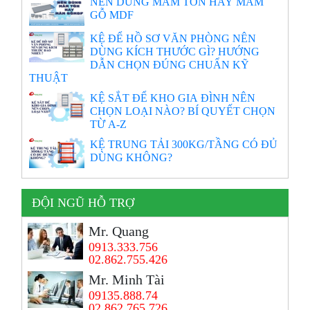
NÊN DÙNG MÂM TÔN HAY MÂM
GỖ MDF
KỆ ĐỂ HỒ SƠ VĂN PHÒNG NÊN
DÙNG KÍCH THƯỚC GÌ? HƯỚNG
DẪN CHỌN ĐÚNG CHUẨN KỸ
THUẬT
KỆ SẮT ĐỂ KHO GIA ĐÌNH NÊN
CHỌN LOẠI NÀO? BÍ QUYẾT CHỌN
TỪ A-Z
KỆ TRUNG TẢI 300KG/TẦNG CÓ ĐỦ
DÙNG KHÔNG?
ĐỘI NGŨ HỖ TRỢ
Mr. Quang
0913.333.756
02.862.755.426
Mr. Minh Tài
09135.888.74
02.862.765.726