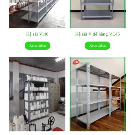
Kệ sắt Vl46
Kệ sắt V để hàng VL45
Xem thêm
Xem thêm