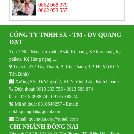
0862 068 379
0862 053 557
CÔNG TY TNHH SX - TM - DV QUANG
ĐẠT
Top 1 Nhà Máy sản xuất kệ sắt, Kệ hàng, Kệ kho hàng, kệ
pallets, Kệ Hàng nặng ,...
Trụ sở : 232 Tây Thạnh, P. Tây Thạnh, TP. HCM (KCN
Tân Bình)
Xưởng SX: Đường số 7, KCN Vĩnh Lộc, Bình Chánh
Điện thoại:
0913 333 756
-
0913 588 874
Tel:
0918 0988 74
-
09135 888 74
Mã số thuế: 0310640257 - Email:
cokhiquangdat@gmail.com
Email:
quangdat.org@gmail.com
CHI NHÁNH ĐỒNG NAI
Địa chỉ: C4/26, KP 10, P. Tân Phong, TP. Biên Hòa, Tỉnh