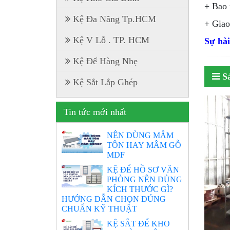
+ Bao 
Kệ Đa Năng Tp.HCM
+ Giao
Kệ V Lỗ . TP. HCM
Sự hài
Kệ Để Hàng Nhẹ
S
Kệ Sắt Lắp Ghép
Tin tức mới nhất
NÊN DÙNG MÂM
TÔN HAY MÂM GỖ
MDF
KỆ ĐỂ HỒ SƠ VĂN
PHÒNG NÊN DÙNG
KÍCH THƯỚC GÌ?
HƯỚNG DẪN CHỌN ĐÚNG
CHUẨN KỸ THUẬT
KỆ SẮT ĐỂ KHO