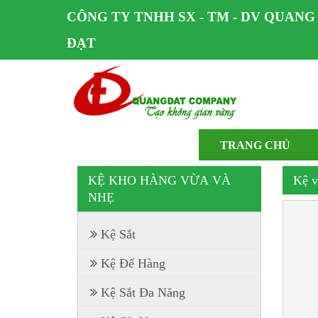
CÔNG TY TNHH SX - TM - DV QUANG
ĐẠT
TRANG CHỦ
KỆ KHO HÀNG VỪA VÀ
Kệ v
NHẸ
Kệ Sắt
Kệ Để Hàng
Kệ Sắt Đa Năng