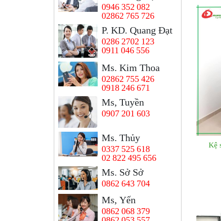
0946 352 082
02862 765 726
P. KD. Quang Đạt
0286 2702 123
0911 046 556
Ms. Kim Thoa
02862 755 426
0918 246 671
Ms, Tuyền
0907 201 603
Ms. Thủy
Kệ 
0337 525 618
02 822 495 656
Ms. Sở Sở
0862 643 704
Ms, Yến
0862 068 379
0862 053 557