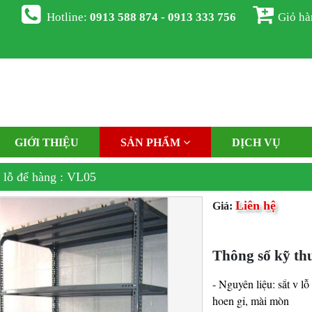
Hotline:
0913 588 874 - 0913 333 756
Giỏ h
GIỚI THIỆU
SẢN PHẨM
DỊCH VỤ
 lỗ để hàng : VL05
Liên hệ
Giá:
Thông số kỹ thu
- Nguyên liệu: sắt v l
hoen gỉ, mài mòn