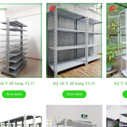
sắt V để hàng VL37
Kệ sắt V để hàng VL35
Kệ V l
Xem thêm
Xem thêm