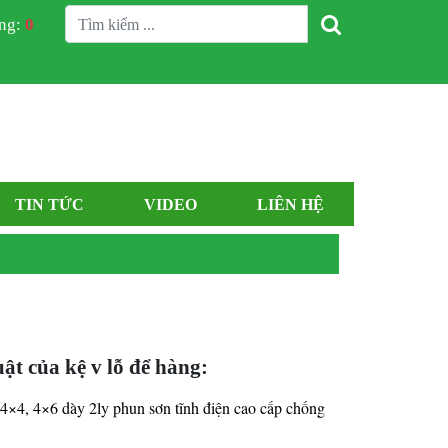
àng:
0
TIN TỨC
VIDEO
LIÊN HỆ
ật của kệ v lỗ để hàng:
ỗ 4×4, 4×6 dày 2ly phun sơn tĩnh điện cao cấp chống