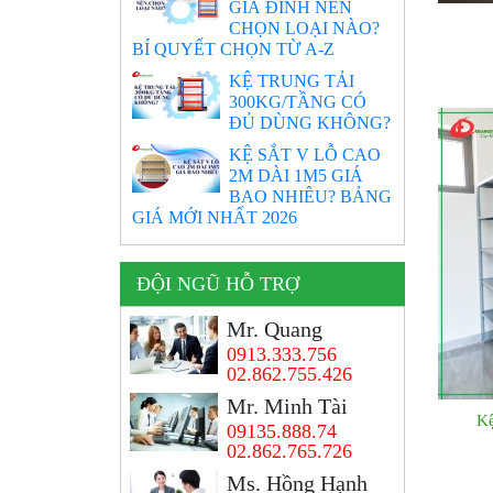
GIA ĐÌNH NÊN
CHỌN LOẠI NÀO?
BÍ QUYẾT CHỌN TỪ A-Z
KỆ TRUNG TẢI
300KG/TẦNG CÓ
ĐỦ DÙNG KHÔNG?
KỆ SẮT V LỖ CAO
2M DÀI 1M5 GIÁ
BAO NHIÊU? BẢNG
GIÁ MỚI NHẤT 2026
ĐỘI NGŨ HỖ TRỢ
Mr. Quang
0913.333.756
02.862.755.426
Mr. Minh Tài
Kệ
09135.888.74
02.862.765.726
Ms. Hồng Hạnh