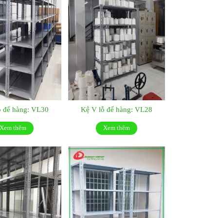
ỗ để hàng: VL30
Kệ V lỗ để hàng: VL28
Xem thêm
Xem thêm