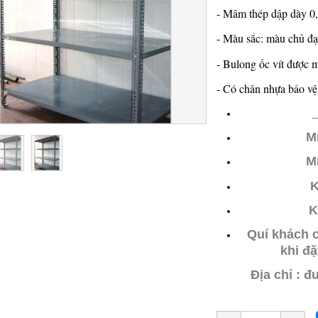
- Mâm thép dập dày 0,8
- Màu sắc: màu chủ đạ
- Bulong ốc vít được 
- Có chân nhựa bảo vệ
M
M
K
K
Quí khách 
khi đặ
Địa chỉ : 