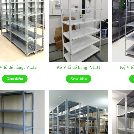
V lỗ để hàng: VL32
Kệ V lỗ để hàng: VL31
Kệ V l
Xem thêm
Xem thêm