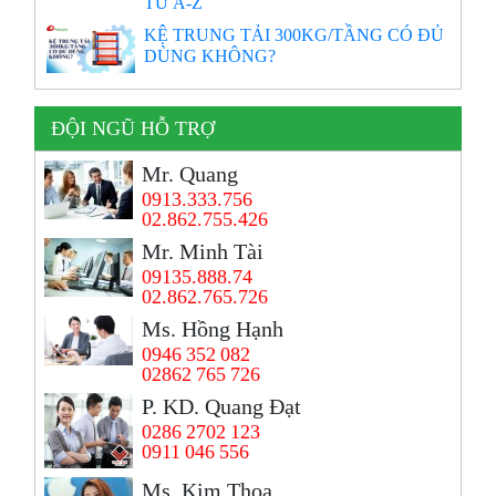
TỪ A-Z
KỆ TRUNG TẢI 300KG/TẦNG CÓ ĐỦ
DÙNG KHÔNG?
ĐỘI NGŨ HỖ TRỢ
Mr. Quang
0913.333.756
02.862.755.426
Mr. Minh Tài
09135.888.74
02.862.765.726
Ms. Hồng Hạnh
0946 352 082
02862 765 726
P. KD. Quang Đạt
0286 2702 123
0911 046 556
Ms. Kim Thoa