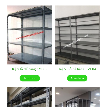
Kệ v lỗ để hàng : VL05
Kệ V Lỗ để hàng : VL04
Xem thêm
Xem thêm