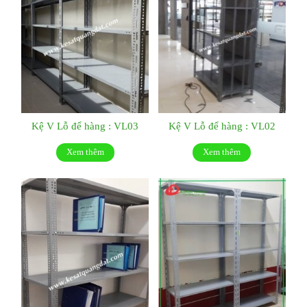
Kệ V Lỗ để hàng : VL03
Kệ V Lỗ để hàng : VL02
Xem thêm
Xem thêm