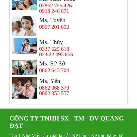
02862 755 426
0918 246 671
Ms, Tuyền
0907 201 603
Ms. Thủy
0337 525 618
02 822 495 656
Ms. Sở Sở
0862 643 704
Ms, Yến
0862 068 379
0862 053 557
CÔNG TY TNHH SX - TM - DV QUANG
ĐẠT
Top 1 Nhà Máy sản xuất kệ sắt, Kệ hàng, Kệ kho hàng, kệ