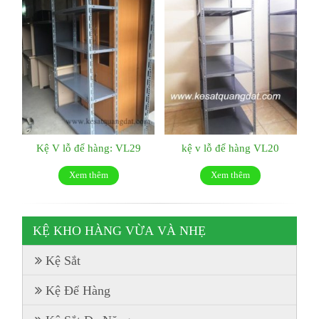
Kệ V lỗ để hàng: VL29
kệ v lỗ để hàng VL20
Xem thêm
Xem thêm
KỆ KHO HÀNG VỪA VÀ NHẸ
Kệ Sắt
Kệ Để Hàng