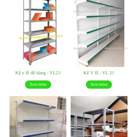
Kệ v lỗ để hàng : VL23
Kệ V lỗ : VL 21
Xem thêm
Xem thêm