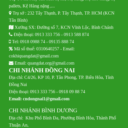
pallets, Kệ Hàng nặng ,...
Trụ sở : 232 Tây Thạnh, P. Tây Thạnh, TP. HCM (KCN
Tân Bình)
Xưởng SX: Đường số 7, KCN Vĩnh Lộc, Bình Chánh
Điện thoại:
0913 333 756
-
0913 588 874
Tel:
0918 0988 74
-
09135 888 74
Mã số thuế: 0310640257 - Email:
cokhiquangdat@gmail.com
Email:
quangdat.org@gmail.com
CHI NHÁNH ĐỒNG NAI
Địa chỉ: C4/26, KP 10, P. Tân Phong, TP. Biên Hòa, Tỉnh
Đồng Nai
Điện thoại: 0913 333 756 - 0918 09 88 74
Email:
cndongnai1@gmail.com
CHI NHÁNH BÌNH DƯƠNG
Địa chỉ: Khu Phố Bình Đa, Phường Bình Hòa, Thành Phố
Thuận An,