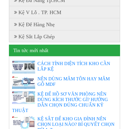
Kệ Đa Năng Tp.HCM
Kệ V Lỗ . TP. HCM
Kệ Để Hàng Nhẹ
Kệ Sắt Lắp Ghép
Tin tức mới nhất
CÁCH TÍNH DIỆN TÍCH KHO CẦN
LẮP KỆ
NÊN DÙNG MÂM TÔN HAY MÂM
GỖ MDF
KỆ ĐỂ HỒ SƠ VĂN PHÒNG NÊN
DÙNG KÍCH THƯỚC GÌ? HƯỚNG
DẪN CHỌN ĐÚNG CHUẨN KỸ
THUẬT
KỆ SẮT ĐỂ KHO GIA ĐÌNH NÊN
CHỌN LOẠI NÀO? BÍ QUYẾT CHỌN