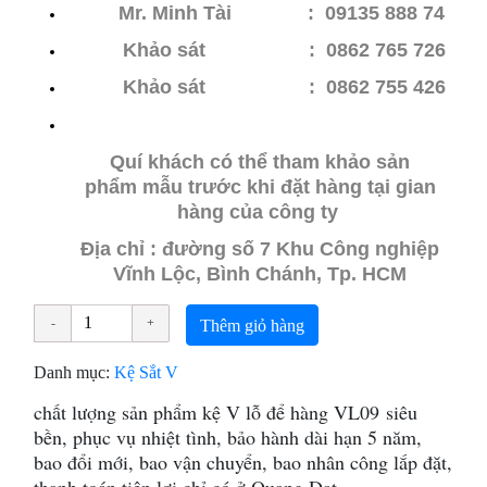
Mr. Minh Tài : 09135 888 74
Khảo sát : 0862 765 726
Khảo sát
: 0862 755 426
Quí khách có thể tham khảo sản
phẩm mẫu trước khi đặt hàng tại gian
hàng của công ty
Địa chỉ : đường số 7 Khu Công nghiệp
Vĩnh Lộc, Bình Chánh, Tp. HCM
Thêm giỏ hàng
Danh mục:
Kệ Sắt V
chất lượng sản phẩm kệ V lỗ để hàng VL09 siêu
bền, phục vụ nhiệt tình, bảo hành dài hạn 5 năm,
bao đổi mới, bao vận chuyển, bao nhân công lắp đặt,
thanh toán tiện lợi chỉ có ở Quang Đạt.