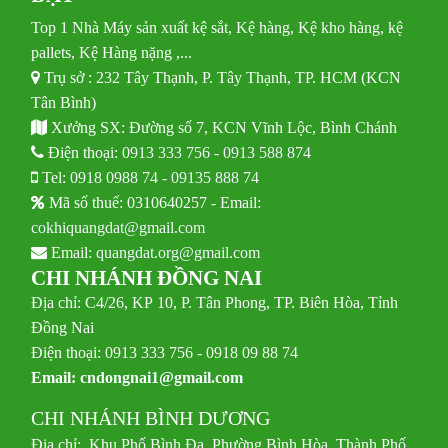
Top 1 Nhà Máy sản xuất kệ sắt, Kệ hàng, Kệ kho hàng, kệ
pallets, Kệ Hàng nặng ,...
Trụ sở : 232 Tây Thạnh, P. Tây Thạnh, TP. HCM (KCN
Tân Bình)
Xưởng SX: Đường số 7, KCN Vĩnh Lộc, Bình Chánh
Điện thoại:
0913 333 756
-
0913 588 874
Tel:
0918 0988 74
-
09135 888 74
Mã số thuế: 0310640257 - Email:
cokhiquangdat@gmail.com
Email:
quangdat.org@gmail.com
CHI NHÁNH ĐỒNG NAI
Địa chỉ: C4/26, KP 10, P. Tân Phong, TP. Biên Hòa, Tỉnh
Đồng Nai
Điện thoại: 0913 333 756 - 0918 09 88 74
Email:
cndongnai1@gmail.com
CHI NHÁNH BÌNH DƯƠNG
Địa chỉ: Khu Phố Bình Đa, Phường Bình Hòa, Thành Phố