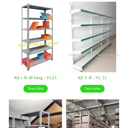
Kệ v lỗ để hàng : VL23
Kệ V lỗ : VL 21
Xem thêm
Xem thêm