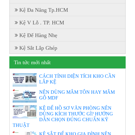
Kệ Đa Năng Tp.HCM
Kệ V Lỗ . TP. HCM
Kệ Để Hàng Nhẹ
Kệ Sắt Lắp Ghép
Tin tức mới nhất
CÁCH TÍNH DIỆN TÍCH KHO CẦN
LẮP KỆ
NÊN DÙNG MÂM TÔN HAY MÂM
GỖ MDF
KỆ ĐỂ HỒ SƠ VĂN PHÒNG NÊN
DÙNG KÍCH THƯỚC GÌ? HƯỚNG
DẪN CHỌN ĐÚNG CHUẨN KỸ
THUẬT
KỆ SẮT ĐỂ KHO GIA ĐÌNH NÊN