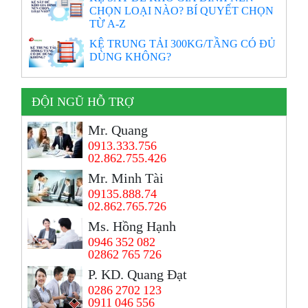
CHỌN LOẠI NÀO? BÍ QUYẾT CHỌN
TỪ A-Z
KỆ TRUNG TẢI 300KG/TẦNG CÓ ĐỦ
DÙNG KHÔNG?
ĐỘI NGŨ HỖ TRỢ
Mr. Quang
0913.333.756
02.862.755.426
Mr. Minh Tài
09135.888.74
02.862.765.726
Ms. Hồng Hạnh
0946 352 082
02862 765 726
P. KD. Quang Đạt
0286 2702 123
0911 046 556