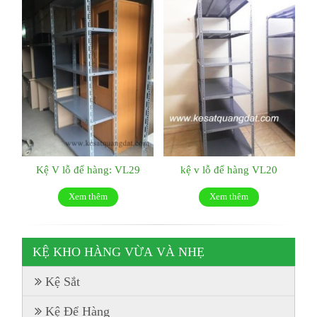
Kệ V lỗ để hàng: VL29
kệ v lỗ để hàng VL20
Xem thêm
Xem thêm
KỆ KHO HÀNG VỪA VÀ NHẸ
Kệ Sắt
Kệ Để Hàng