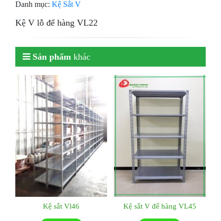
Danh mục:
Kệ Sắt V
Kệ V lỗ để hàng VL22
Sản phẩm
khác
Kệ sắt Vl46
Kệ sắt V để hàng VL45