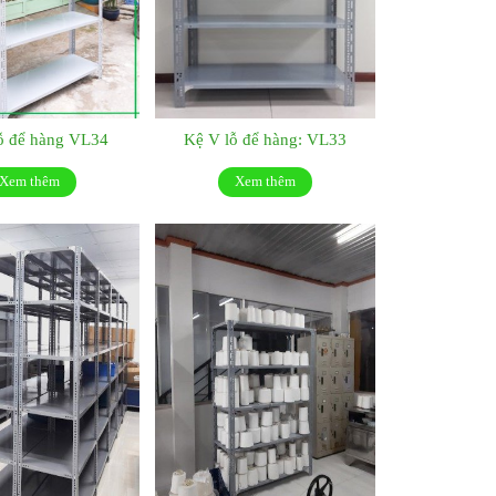
ỗ để hàng VL34
Kệ V lỗ để hàng: VL33
Xem thêm
Xem thêm