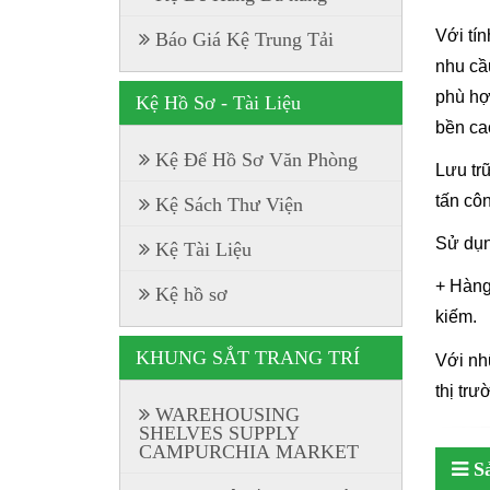
Với tí
Báo Giá Kệ Trung Tải
nhu cầ
phù hợ
Kệ Hồ Sơ - Tài Liệu
bền ca
Kệ Để Hồ Sơ Văn Phòng
Lưu tr
tấn cô
Kệ Sách Thư Viện
Sử dụn
Kệ Tài Liệu
+ Hàng
Kệ hồ sơ
kiếm.
KHUNG SẮT TRANG TRÍ
Với nh
thị trư
WAREHOUSING
SHELVES SUPPLY
CAMPURCHIA MARKET
S