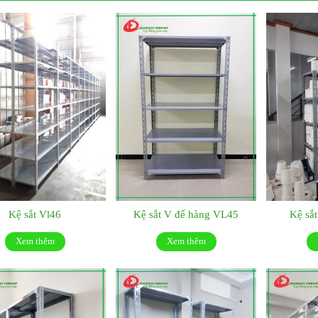
Kệ sắt Vl46
Kệ sắt V để hàng VL45
Kệ sắ
Xem thêm
Xem thêm