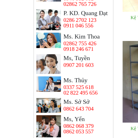
02862 765 726
P. KD. Quang Đạt
Kệ 
0286 2702 123
0911 046 556
Ms. Kim Thoa
02862 755 426
0918 246 671
Ms, Tuyền
0907 201 603
Ms. Thủy
0337 525 618
02 822 495 656
Ms. Sở Sở
0862 643 704
Ms, Yến
0862 068 379
Kệ 
0862 053 557