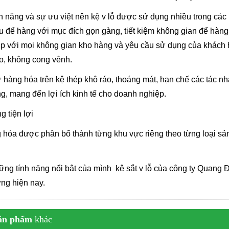
nh năng và sự ưu việt nên kệ v lỗ được sử dụng nhiều trong các
u để hàng với mục đích gọn gàng, tiết kiệm không gian để hàng,
p với mọi không gian kho hàng và yêu cầu sử dụng của khách 
o, không cong vênh.
ữ hàng hóa trên kệ thép khô ráo, thoáng mát, hạn chế các tác n
ng, mang đến lợi ích kinh tế cho doanh nghiệp.
g tiện lợi
 hóa được phân bố thành từng khu vực riêng theo từng loại sản 
ững tính năng nổi bật của mình kệ sắt v lỗ của công ty Quang Đạ
ờng hiện nay.
ản phẩm
khác