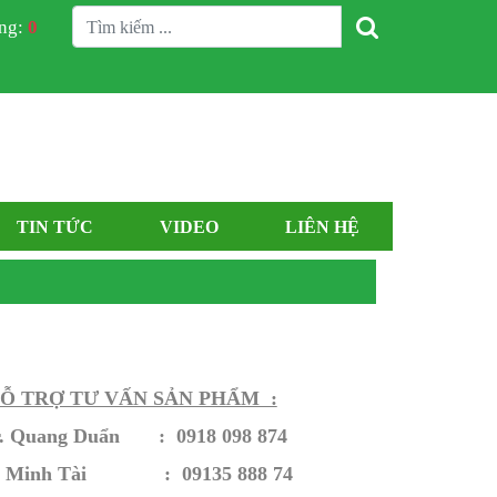
àng:
0
TIN TỨC
VIDEO
LIÊN HỆ
Ỗ​ TRỢ TƯ VẤN SẢN PHẨM :
. Quang Duẩn : 0918 098 874
. Minh Tài : 09135 888 74