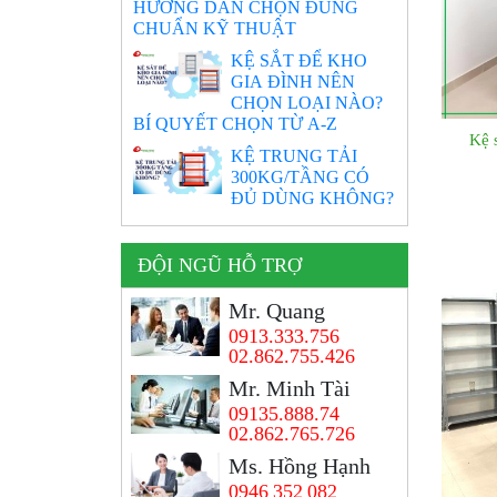
HƯỚNG DẪN CHỌN ĐÚNG
CHUẨN KỸ THUẬT
KỆ SẮT ĐỂ KHO
GIA ĐÌNH NÊN
CHỌN LOẠI NÀO?
BÍ QUYẾT CHỌN TỪ A-Z
Kệ 
KỆ TRUNG TẢI
300KG/TẦNG CÓ
ĐỦ DÙNG KHÔNG?
ĐỘI NGŨ HỖ TRỢ
Mr. Quang
0913.333.756
02.862.755.426
Mr. Minh Tài
09135.888.74
02.862.765.726
Ms. Hồng Hạnh
0946 352 082