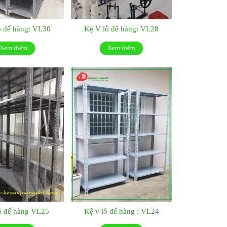
ỗ để hàng: VL30
Kệ V lỗ để hàng: VL28
Xem thêm
Xem thêm
ỗ để hàng VL25
Kệ v lỗ để hàng : VL24