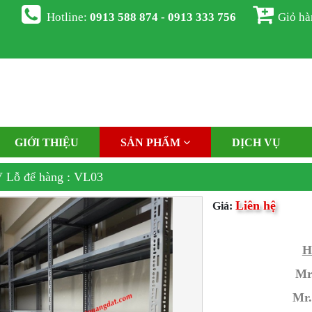
Hotline:
0913 588 874 - 0913 333 756
Giỏ h
GIỚI THIỆU
SẢN PHẨM
DỊCH VỤ
 Lỗ để hàng : VL03
Liên hệ
Giá:
H
Mr
Mr