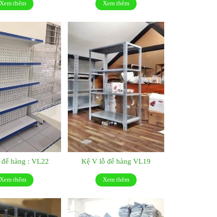
Xem thêm
Xem thêm
 để hàng : VL22
Kệ V lỗ để hàng VL19
Xem thêm
Xem thêm