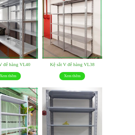
 V để hàng VL40
Kệ sắt V để hàng VL38
Xem thêm
Xem thêm