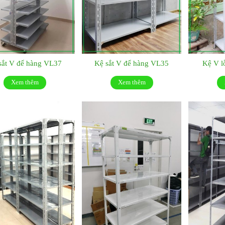
sắt V để hàng VL37
Kệ sắt V để hàng VL35
Kệ V l
Xem thêm
Xem thêm