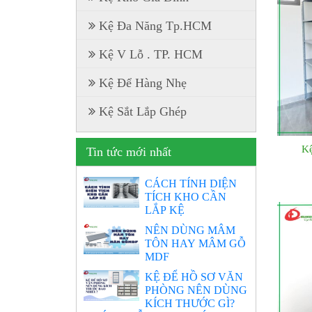
Kệ Đa Năng Tp.HCM
Kệ V Lỗ . TP. HCM
Kệ Để Hàng Nhẹ
Kệ Sắt Lắp Ghép
Kệ
Tin tức mới nhất
CÁCH TÍNH DIỆN
TÍCH KHO CẦN
LẮP KỆ
NÊN DÙNG MÂM
TÔN HAY MÂM GỖ
MDF
KỆ ĐỂ HỒ SƠ VĂN
PHÒNG NÊN DÙNG
KÍCH THƯỚC GÌ?