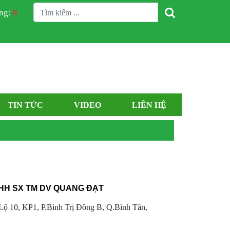
àng:
0
TIN TỨC
VIDEO
LIÊN HỆ
HH SX TM DV QUANG ĐẠT
Lộ 10, KP1, P.Bình Trị Đông B, Q.Bình Tân,