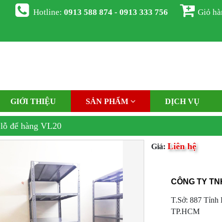
Hotline:
0913 588 874 - 0913 333 756
Giỏ h
GIỚI THIỆU
SẢN PHẨM
DỊCH VỤ
 lỗ để hàng VL20
Liên hệ
Giá:
CÔNG TY TN
T.Sở: 887 Tỉnh 
TP.HCM