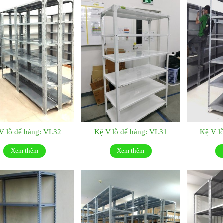
V lỗ để hàng: VL32
Kệ V lỗ để hàng: VL31
Kệ V l
Xem thêm
Xem thêm