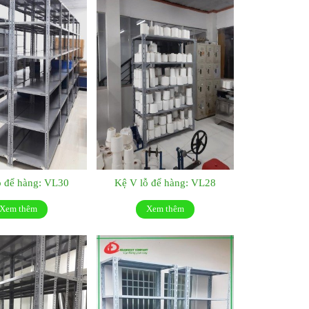
ỗ để hàng: VL30
Kệ V lỗ để hàng: VL28
Xem thêm
Xem thêm