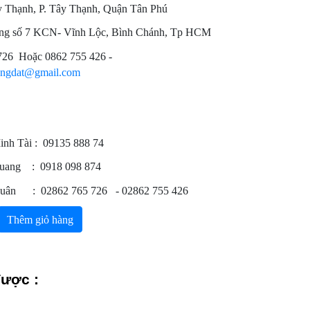
Thạnh, P. Tây Thạnh, Quận Tân Phú
g số 7 KCN- Vĩnh Lộc, Bình Chánh, Tp HCM
726 Hoặc 0862 755 426 -
angdat@gmail.com
inh Tài : 09135 888 74
Quang : 0918 098 874
 Xuân : 02862 765 726 - 02862 755 426
Thêm giỏ hàng
được :