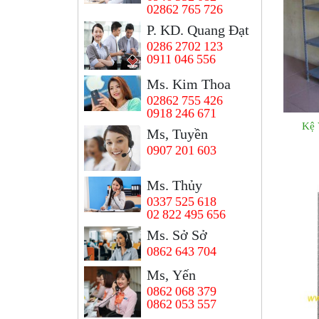
02862 765 726
P. KD. Quang Đạt
0286 2702 123
0911 046 556
Ms. Kim Thoa
02862 755 426
0918 246 671
Kệ 
Ms, Tuyền
0907 201 603
Ms. Thủy
0337 525 618
02 822 495 656
Ms. Sở Sở
0862 643 704
Ms, Yến
0862 068 379
0862 053 557