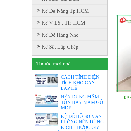
Kệ Đa Năng Tp.HCM
Kệ V Lỗ . TP. HCM
Kệ Để Hàng Nhẹ
Kệ Sắt Lắp Ghép
Tin tức mới nhất
CÁCH TÍNH DIỆN
TÍCH KHO CẦN
LẮP KỆ
NÊN DÙNG MÂM
Kệ 
TÔN HAY MÂM GỖ
MDF
KỆ ĐỂ HỒ SƠ VĂN
PHÒNG NÊN DÙNG
KÍCH THƯỚC GÌ?