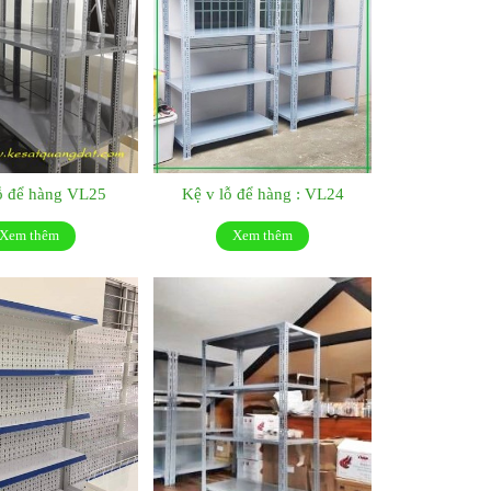
ỗ để hàng VL25
Kệ v lỗ để hàng : VL24
Xem thêm
Xem thêm