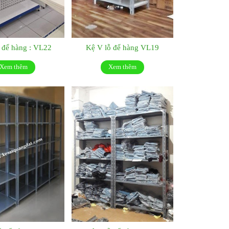
 để hàng : VL22
Kệ V lỗ để hàng VL19
Xem thêm
Xem thêm