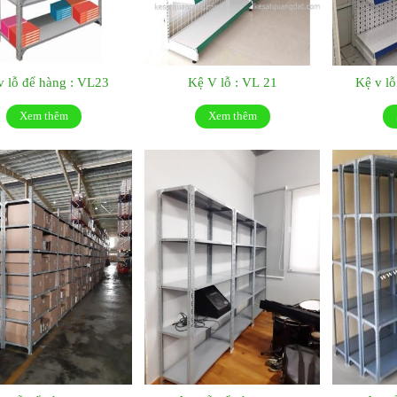
v lỗ để hàng : VL23
Kệ V lỗ : VL 21
Kệ v lỗ
Xem thêm
Xem thêm