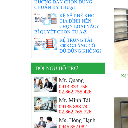
HƯỚNG DẪN CHỌN ĐÚNG
CHUẨN KỸ THUẬT
KỆ SẮT ĐỂ KHO
GIA ĐÌNH NÊN
CHỌN LOẠI NÀO?
BÍ QUYẾT CHỌN TỪ A-Z
KỆ TRUNG TẢI
300KG/TẦNG CÓ
ĐỦ DÙNG KHÔNG?
ĐỘI NGŨ HỖ TRỢ
Kệ 
Mr. Quang
0913.333.756
02.862.755.426
Mr. Minh Tài
09135.888.74
02.862.765.726
Ms. Hồng Hạnh
0946 352 082