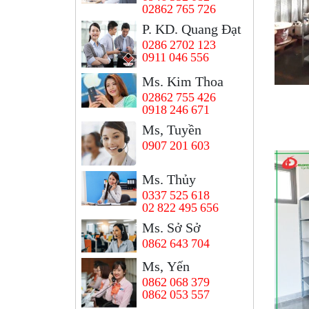
02862 765 726
P. KD. Quang Đạt
0286 2702 123
0911 046 556
Ms. Kim Thoa
02862 755 426
0918 246 671
Ms, Tuyền
0907 201 603
Ms. Thủy
0337 525 618
02 822 495 656
Ms. Sở Sở
0862 643 704
Ms, Yến
0862 068 379
0862 053 557