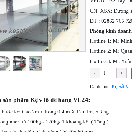
VPDD: 232 Tây Thạ
CN. XSX: Đường s
ÐT : 02862 765 72
Phòng kinh doanh
Hotline 1: Mr Minh
Hotline 2: Mr Qua
Hotline 3: Ms Xuâ
Danh mục:
Kệ Sắt V
 sản phẩm Kệ v lỗ để hàng VL24:
 thước kệ: Cao 2m x Rộng 0,4 m X Dài 1m, 5 tầng.
trọng nhẹ: từ 100kg - 120kg/ 1 khoang kệ ( Tầng )
 Trụ : V đục lỗ ( V đa năng ) V 40x 60 mm