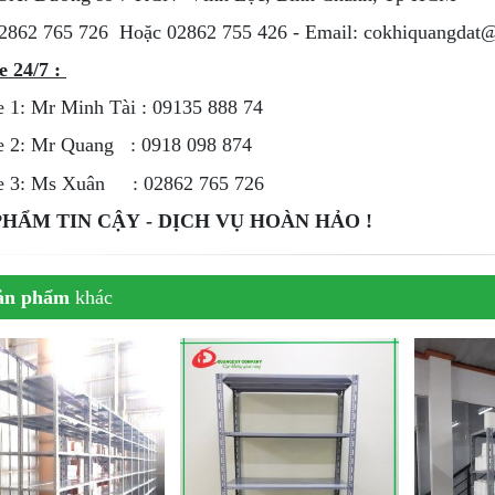
2862 765 726 Hoặc 02862 755 426 - Email: cokhiquangdat
e 24/7 :
e 1: Mr Minh Tài : 09135 888 74
e 2: Mr Quang : 0918 098 874
ne 3: Ms Xuân : 02862 765 726
PHẨM TIN CẬY - DỊCH VỤ HOÀN HẢO !
ản phẩm
khác