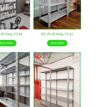
t để hàng VL44
Kệ sắt để hàng VL43
Xem thêm
Xem thêm