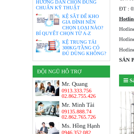
HƯỚNG DẪN CHỌN ĐÚNG
CHUẨN KỸ THUẬT
ÐT : 0
KỆ SẮT ĐỂ KHO
Hotlin
GIA ĐÌNH NÊN
CHỌN LOẠI NÀO?
Hotlin
BÍ QUYẾT CHỌN TỪ A-Z
Hotlin
KỆ TRUNG TẢI
300KG/TẦNG CÓ
Hotli
ĐỦ DÙNG KHÔNG?
SẢN 
ĐỘI NGŨ HỖ TRỢ
S
Mr. Quang
0913.333.756
02.862.755.426
Mr. Minh Tài
09135.888.74
02.862.765.726
Ms. Hồng Hạnh
0946 352 082