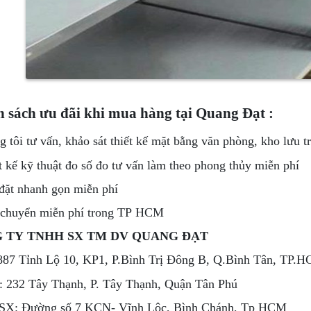
 sách ưu đãi khi mua hàng tại Quang Đạt :
g tôi tư vấn, khảo sát thiết kế mặt bằng văn phòng, kho lưu t
t kế kỹ thuật đo số đo tư vấn làm theo phong thủy miễn phí
đặt nhanh gọn miễn phí
 chuyển miễn phí trong TP HCM
 TY TNHH SX TM DV QUANG ĐẠT
887 Tỉnh Lộ 10, KP1, P.Bình Trị Đông B, Q.Bình Tân, TP.
 232 Tây Thạnh, P. Tây Thạnh, Quận Tân Phú
SX: Đường số 7 KCN- Vĩnh Lộc, Bình Chánh, Tp HCM