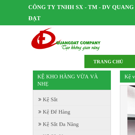
CÔNG TY TNHH SX - TM - DV QUANG
ĐẠT
TRANG CHỦ
KỆ KHO HÀNG VỪA VÀ
Kệ v
NHẸ
Kệ Sắt
Kệ Để Hàng
Kệ Sắt Đa Năng