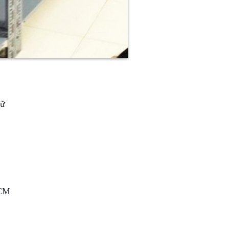
rữ
HCM