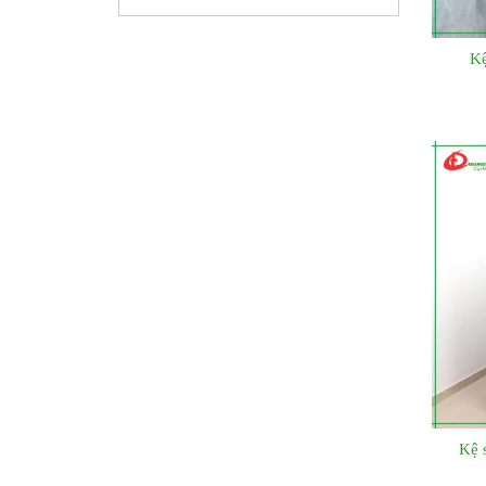
Kệ
Kệ 