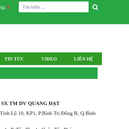
àng:
0
TIN TỨC
VIDEO
LIÊN HỆ
 SX TM DV QUANG ĐẠT
7 Tỉnh Lộ 10, KP1, P.Bình Trị Đông B, Q.Bình