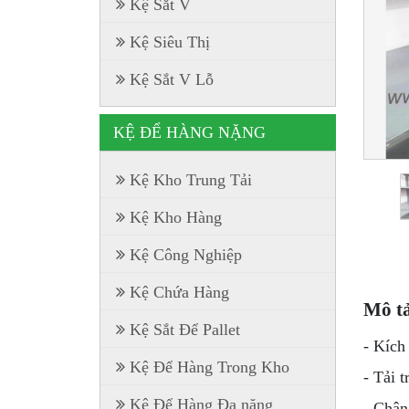
Kệ Sắt V
Kệ Siêu Thị
Kệ Sắt V Lỗ
KỆ ĐỂ HÀNG NẶNG
Kệ Kho Trung Tải
Kệ Kho Hàng
Kệ Công Nghiệp
Kệ Chứa Hàng
Mô tả
Kệ Sắt Để Pallet
- Kích
Kệ Để Hàng Trong Kho
- Tải 
Kệ Để Hàng Đa năng
- Chân