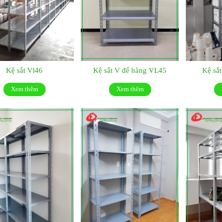
Kệ sắt Vl46
Kệ sắt V để hàng VL45
Kệ sắ
Xem thêm
Xem thêm