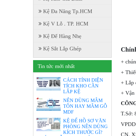
Kệ Đa Năng Tp.HCM
Kệ V Lỗ . TP. HCM
Kệ Để Hàng Nhẹ
Kệ Sắt Lắp Ghép
Chính
+ chún
Tin tức mới nhất
+ Thiế
CÁCH TÍNH DIỆN
+ Lắp 
TÍCH KHO CẦN
LẮP KỆ
+ Vận
NÊN DÙNG MÂM
CÔNG
TÔN HAY MÂM GỖ
MDF
T.Sở: 
KỆ ĐỂ HỒ SƠ VĂN
VPDD:
PHÒNG NÊN DÙNG
KÍCH THƯỚC GÌ?
CN. X