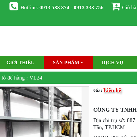
Hotline:
0913 588 874 - 0913 333 756
Giỏ h
GIỚI THIỆU
SẢN PHẨM
DỊCH VỤ
 lỗ để hàng : VL24
Liên hệ
Giá:
CÔNG TY TNHH
Địa chỉ trụ sở: 88
Tân, TP.HCM