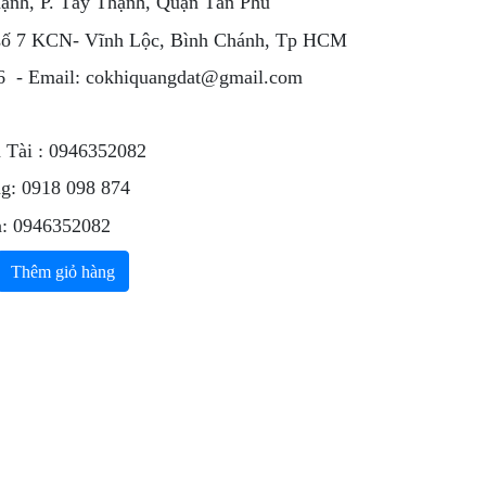
nh, P. Tây Thạnh, Quận Tân Phú
ố 7 KCN- Vĩnh Lộc, Bình Chánh, Tp HCM
6 - Email: cokhiquangdat@gmail.com
 Tài : 0946352082
ng: 0918 098 874
n: 0946352082
Thêm giỏ hàng